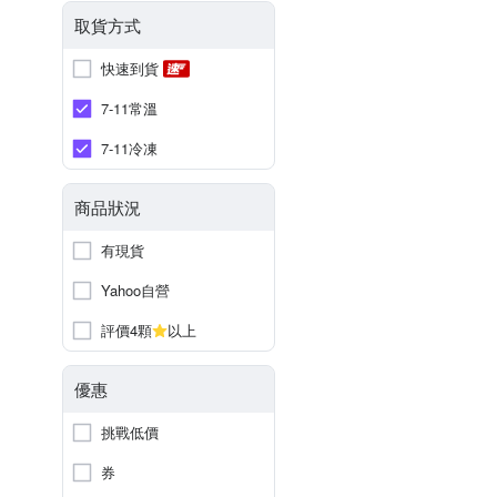
取貨方式
快速到貨
7-11常溫
7-11冷凍
商品狀況
有現貨
Yahoo自營
評價4顆
以上
優惠
挑戰低價
券