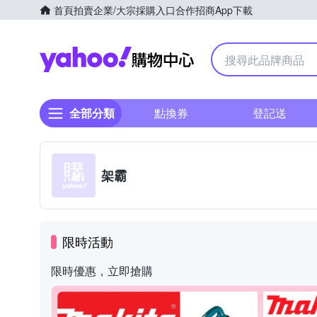
首頁
拍賣
企業/大宗採購入口
合作招商
App下載
Yahoo購物中心
全部分類
點換券
登記送
架霸
限時活動
限時優惠，立即搶購