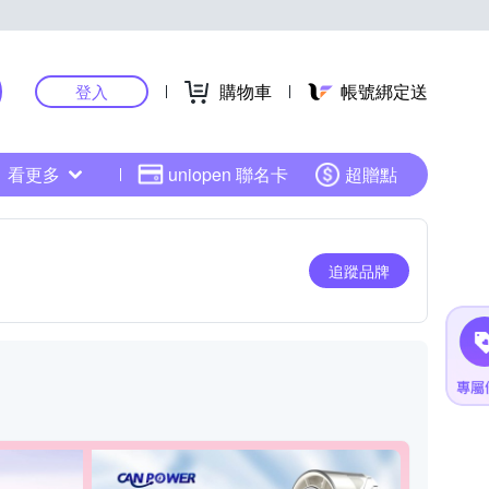
購物車
帳號綁定送
登入
看更多
uniopen 聯名卡
超贈點
追蹤品牌