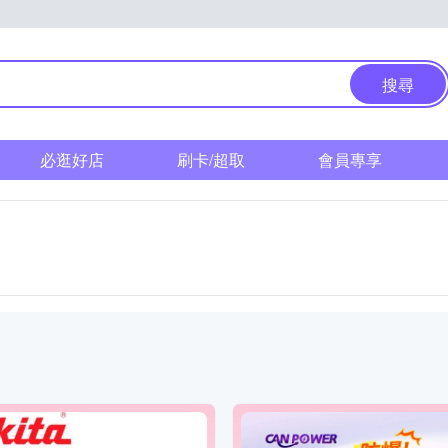
搜尋
必逛好店
刷卡/超取
會員專享