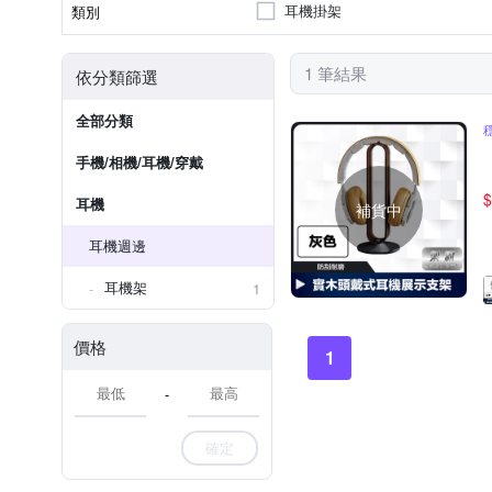
耳機掛架
類別
1 筆結果
依分類篩選
全部分類
手機/相機/耳機/穿戴
$
耳機
補貨中
耳機週邊
耳機架
1
價格
1
-
確定