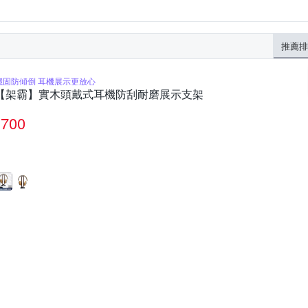
推薦排
穩固防傾倒 耳機展示更放心
【架霸】實木頭戴式耳機防刮耐磨展示支架
700