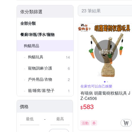
23 筆結果
依分類篩選
全部分類
餐廚/杯瓶/淨水/寵物
狗貓用品
補貨中
狗貓玩具
14
寵物訓練/介護
6
戶外用品/衣物
2
在家也可以自己娛樂
籠/睡窩/屋/墊子
1
有喵病 胡蘿蔔樹杈貓玩具 J
Z-C4506
583
價格
$
-
活動
券