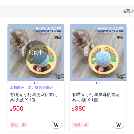
推薦排
補貨中
多彩顏色，滿足貓咪好奇心
有喵病 小行星劍麻軌道玩
有喵病 小行星劍麻軌道玩
具-大號 X 1個
具-小號 X 1個
550
380
$
$
活動
券
活動
券