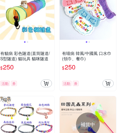
有貓病 彩色隧道(直筒隧道/
有喵病 韓風/中國風 口水巾
S型隧道) 貓玩具 貓咪隧道
(領巾、餐巾)
250
250
$
$
活動
券
活動
券
補貨中