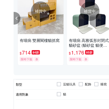
補貨中
補貨中
有喵病 雙層閣樓貓抓窩
有喵病 高雅弧形封閉式
貓砂盆 (貓砂盆 貓便盆
尿盆)
714
1,176
84折
85折
$
$
限時下殺
券
限時下殺
券
逗貓玩具
配飾
睡窩
類型
貓
適用對象
其他尺寸
M
L
尺寸