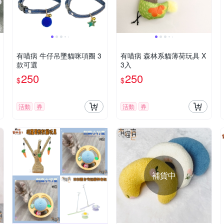
有喵病 牛仔吊墜貓咪項圈 3
有喵病 森林系貓薄荷玩具 X
款可選
3入
250
250
$
$
活動
券
活動
券
補貨中