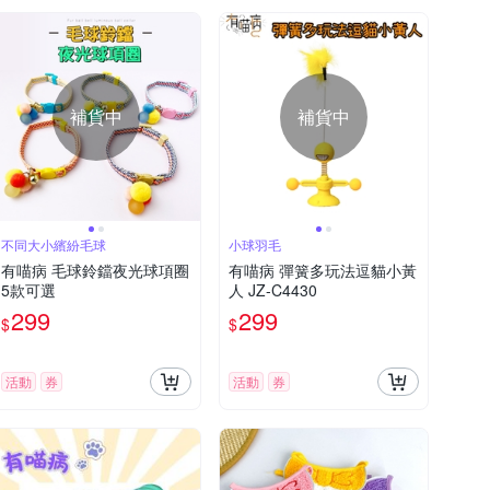
補貨中
補貨中
不同大小繽紛毛球
小球羽毛
有喵病 毛球鈴鐺夜光球項圈
有喵病 彈簧多玩法逗貓小黃
5款可選
人 JZ-C4430
299
299
$
$
活動
券
活動
券