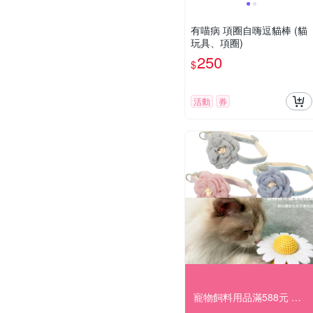
有喵病 項圈自嗨逗貓棒 (貓
玩具、項圈)
250
$
活動
券
寵物飼料用品滿588元 享84折