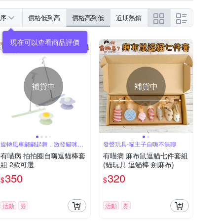
序
價格低到高
價格高到低
近期熱銷
補貨中
補貨中
旋轉風車翩翩起舞，激發貓咪狩
發聲玩具-喵主子自嗨不無聊
獵天性
有喵病 拍拍圈自嗨逗貓棒套
有喵病 麻布鼠逗貓七件套組
組 2款可選
(貓玩具 逗貓棒 劍麻布)
350
320
$
$
活動
券
活動
券