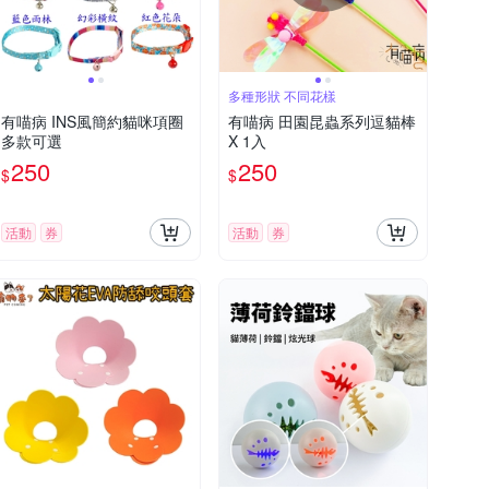
多種形狀 不同花樣
有喵病 INS風簡約貓咪項圈
有喵病 田園昆蟲系列逗貓棒
多款可選
X 1入
250
250
$
$
活動
券
活動
券