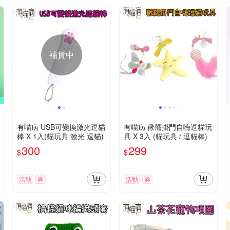
補貨中
有喵病 USB可變換激光逗貓
有喵病 鞦韆掛門自嗨逗貓玩
棒 X 1入(貓玩具 激光 逗貓)
具 X 3入 (貓玩具 / 逗貓棒)
300
299
$
$
活動
券
活動
券