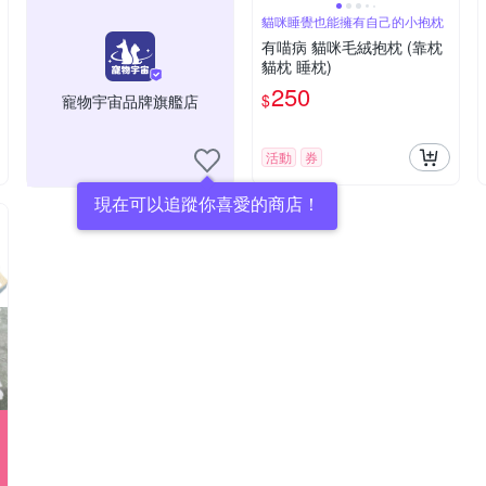
貓咪睡覺也能擁有自己的小抱枕
有喵病 貓咪毛絨抱枕 (靠枕
貓枕 睡枕)
250
$
寵物宇宙品牌旗艦店
活動
券
現在可以追蹤你喜愛的商店！