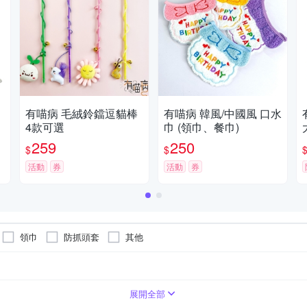
有喵病 毛絨鈴鐺逗貓棒
有喵病 韓風/中國風 口水
4款可選
巾 (領巾、餐巾)
259
250
$
$
活動
券
活動
券
領巾
防抓頭套
其他
展開全部