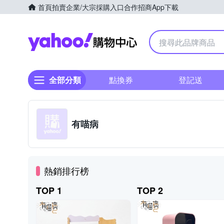
首頁
拍賣
企業/大宗採購入口
合作招商
App下載
Yahoo購物中心
全部分類
點換券
登記送
有喵病
熱銷排行榜
TOP 1
TOP 2