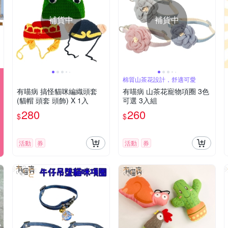
補貨中
補貨中
棉質山茶花設計，舒適可愛
有喵病 搞怪貓咪編織頭套
有喵病 山茶花寵物項圈 3色
(貓帽 頭套 頭飾) X 1入
可選 3入組
280
260
$
$
活動
券
活動
券