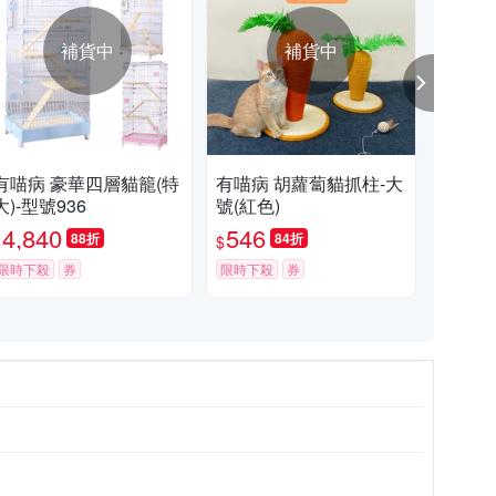
補貨中
補貨中
有喵病 豪華四層貓籠(特
有喵病 胡蘿蔔貓抓柱-大
有喵
大)-型號936
號(紅色)
大)
4,840
546
2,
88折
84折
$
$
$
限時下殺
券
限時下殺
券
限時