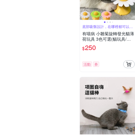
底部吸盤設計，在哪裡都可以自
嗨
有喵病 小雛菊旋轉發光貓薄
荷玩具 3色可選(貓玩具/貓
薄荷/旋轉花)
250
$
活動
券