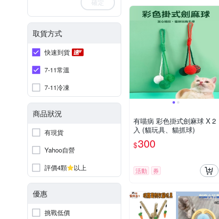
確定
取貨方式
快速到貨
7-11常溫
7-11冷凍
商品狀況
有喵病 彩色掛式劍麻球 X 2
入 (貓玩具、貓抓球)
有現貨
300
$
Yahoo自營
評價4顆
以上
活動
券
優惠
挑戰低價