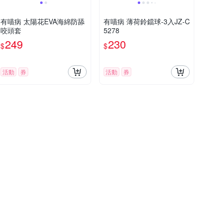
有喵病 太陽花EVA海綿防舔
有喵病 薄荷鈴鐺球-3入JZ-C
咬頭套
5278
249
230
$
$
活動
券
活動
券