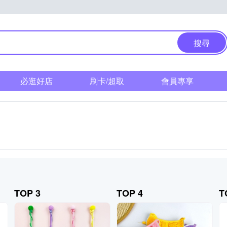
搜尋
必逛好店
刷卡/超取
會員專享
TOP 3
TOP 4
T