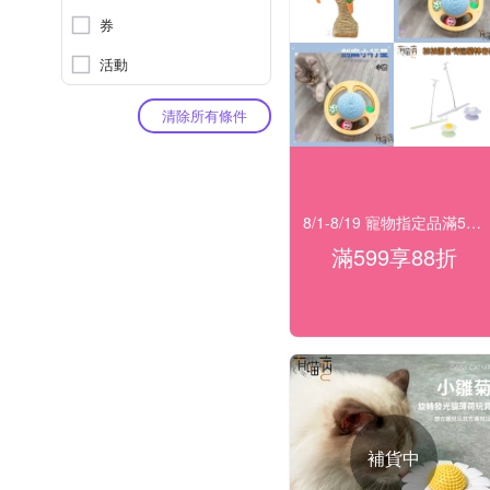
券
活動
清除所有條件
8/1-8/19 寵物指定品滿599享88折
滿599享88折
補貨中