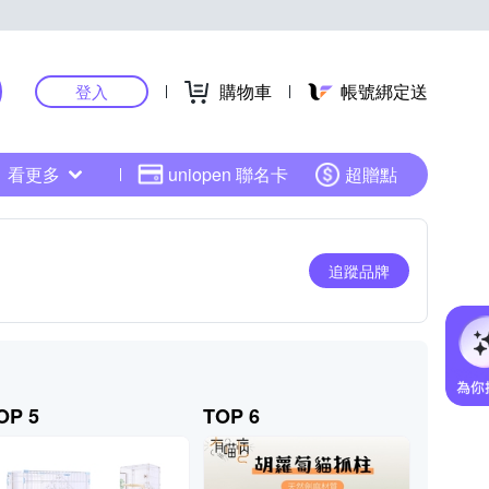
購物車
帳號綁定送
登入
看更多
uniopen 聯名卡
超贈點
追蹤品牌
OP 5
TOP 6
TOP