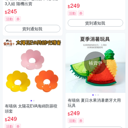
3入組 隨機出貨
249
$
245
$
活動
券
活動
券
貨到通知我
貨到通知我
補貨中
有喵病 夏日水果消暑磨牙犬用
玩具
有喵病 太陽花EVA海綿防舔咬
頭套
249
$
249
$
活動
券
活動
券