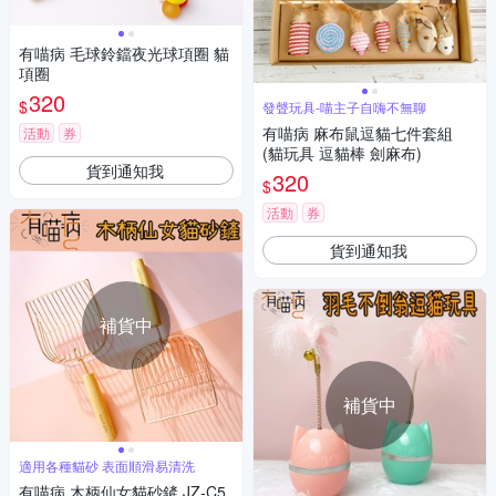
有喵病 毛球鈴鐺夜光球項圈 貓
項圈
320
$
發聲玩具-喵主子自嗨不無聊
有喵病 麻布鼠逗貓七件套組
活動
券
(貓玩具 逗貓棒 劍麻布)
貨到通知我
320
$
活動
券
貨到通知我
補貨中
補貨中
適用各種貓砂 表面順滑易清洗
有喵病 木柄仙女貓砂鏟 JZ-C5