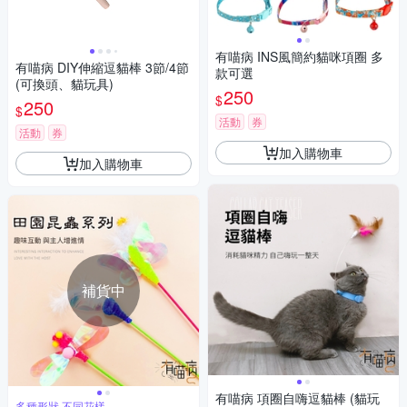
有喵病 INS風簡約貓咪項圈 多
有喵病 DIY伸縮逗貓棒 3節/4節
款可選
(可換頭、貓玩具)
250
$
250
$
活動
券
活動
券
加入購物車
加入購物車
補貨中
有喵病 項圈自嗨逗貓棒 (貓玩
多種形狀 不同花樣