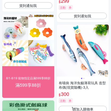
299
$
貨到通知我
活動
券
貨到通知我
8/1-8/19 寵物指定品滿599享88折
有喵病 海洋魚貓薄荷玩具 造型
滿599享88折
布偶(現貨隨機)-3入
300
$
活動
券
加入購物車