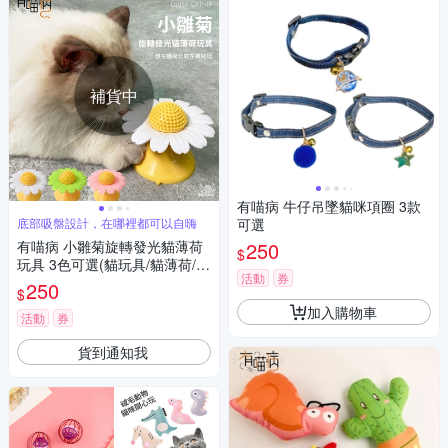
補貨中
有喵病 牛仔吊墜貓咪項圈 3款
底部吸盤設計，在哪裡都可以自嗨
可選
有喵病 小雛菊旋轉發光貓薄荷
250
$
玩具 3色可選(貓玩具/貓薄荷/旋
活動
券
轉花)
250
$
加入購物車
活動
券
貨到通知我