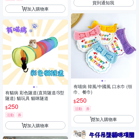
貨到通知我
加入購物車
有喵病 韓風/中國風 口水巾 (領
巾、餐巾)
有貓病 彩色隧道(直筒隧道/S型
隧道) 貓玩具 貓咪隧道
250
$
250
$
活動
券
活動
券
加入購物車
加入購物車