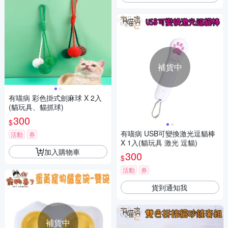
補貨中
有喵病 彩色掛式劍麻球 X 2入
(貓玩具、貓抓球)
300
$
有喵病 USB可變換激光逗貓棒
活動
券
X 1入(貓玩具 激光 逗貓)
加入購物車
300
$
活動
券
貨到通知我
補貨中