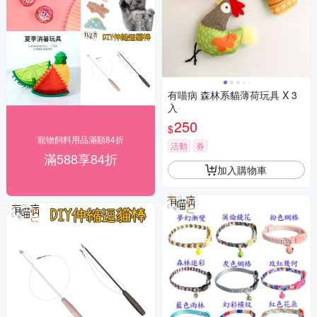
有喵病 森林系貓薄荷玩具 X 3
入
250
$
寵物飼料用品滿額84折
活動
券
滿588享84折
加入購物車