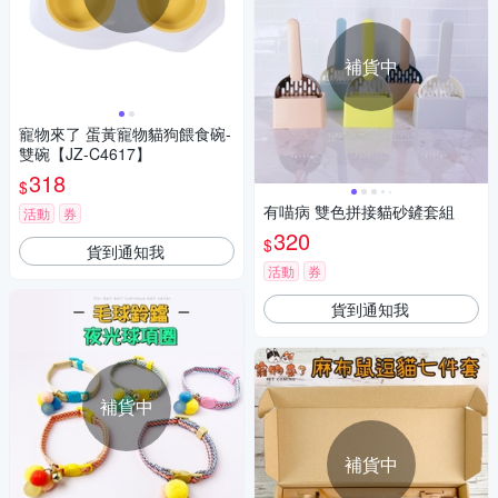
補貨中
寵物來了 蛋黃寵物貓狗餵食碗-
雙碗【JZ-C4617】
318
$
有喵病 雙色拼接貓砂鏟套組
活動
券
320
$
貨到通知我
活動
券
貨到通知我
補貨中
補貨中