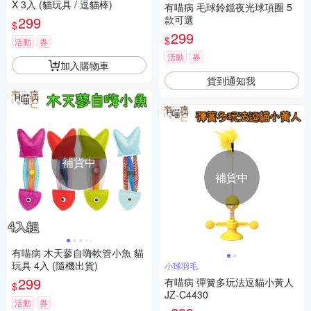
X 3入 (貓玩具 / 逗貓棒)
有喵病 毛球鈴鐺夜光球項圈 5
299
款可選
$
299
$
活動
券
活動
券
加入購物車
貨到通知我
補貨中
補貨中
有喵病 木天蓼自嗨軟管小魚 貓
玩具 4入 (隨機出貨)
小球羽毛
299
有喵病 彈簧多玩法逗貓小黃人
$
JZ-C4430
活動
券