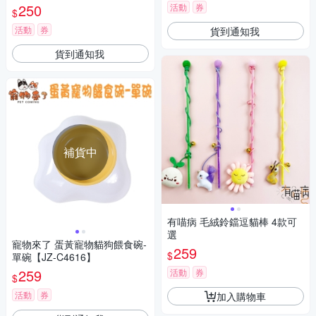
250
活動
券
$
活動
券
貨到通知我
貨到通知我
補貨中
有喵病 毛絨鈴鐺逗貓棒 4款可
選
寵物來了 蛋黃寵物貓狗餵食碗-
259
$
單碗【JZ-C4616】
259
活動
券
$
活動
券
加入購物車