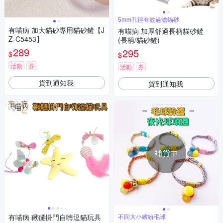
5mm孔徑有效過濾貓砂
有喵病 加大貓砂專用貓砂鏟【J
有喵病 加厚舒適長柄貓砂鏟
Z-C5453】
(長柄/貓砂鏟)
289
295
$
$
活動
券
活動
券
貨到通知我
貨到通知我
補貨中
有喵病 鞦韆掛門自嗨逗貓玩具
不同大小繽紛毛球