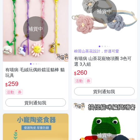
補貨中
補貨中
棉質山茶花設計，舒適可愛
有喵病 山茶花寵物項圈 3色可
選 3入組
有喵病 毛絨玩偶鈴鐺逗貓棒 貓
260
$
玩具
活動
券
259
$
貨到通知我
活動
券
貨到通知我
補貨中