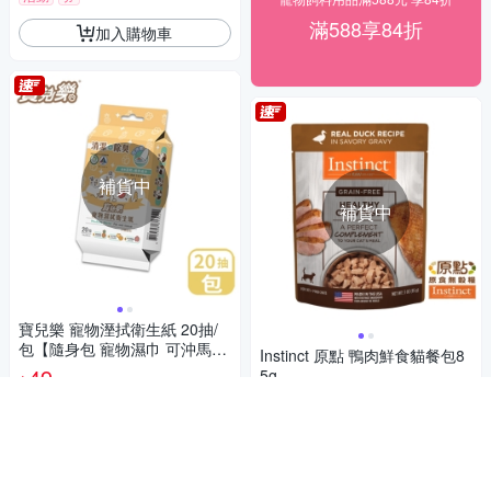
滿588享84折
加入購物車
補貨中
補貨中
寶兒樂 寵物溼拭衛生紙 20抽/
包【隨身包 寵物濕巾 可沖馬
Instinct 原點 鴨肉鮮食貓餐包8
桶】
49
5g
$
49
$52
$
活動
券
限時下殺
券
貨到通知我
貨到通知我