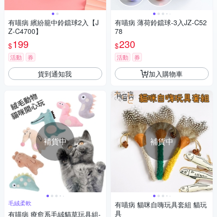
有喵病 繽紛籠中鈴鐺球2入【J
有喵病 薄荷鈴鐺球-3入JZ-C52
Z-C4700】
78
199
230
$
$
活動
券
活動
券
貨到通知我
加入購物車
補貨中
補貨中
毛絨柔軟
有喵病 貓咪自嗨玩具套組 貓玩
具
有喵病 療愈系毛絨貓草玩具組-