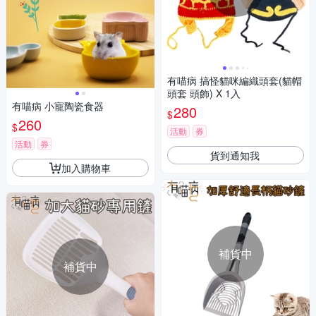
有喵病 搞怪貓咪編織頭套(貓帽
頭套 頭飾) X 1入
有喵病 小寵陶瓷食器
280
$
260
$
活動
券
活動
券
貨到通知我
加入購物車
補貨中
補貨中