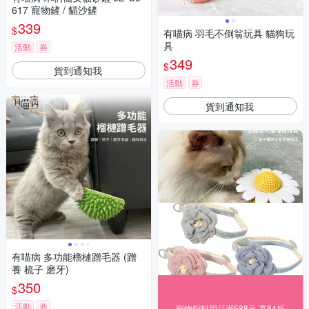
617 寵物鏟 / 貓沙鏟
339
$
有喵病 羽毛不倒翁玩具 貓狗玩
具
活動
券
349
$
貨到通知我
活動
券
貨到通知我
有喵病 多功能榴槤蹭毛器 (蹭
養 梳子 磨牙)
350
$
活動
券
寵物飼料用品滿588元 享84折