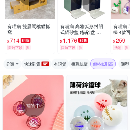
有喵病 雙層閣樓貓抓
有喵病 高雅弧形封閉
有喵病
窩
式貓砂盆 (貓砂盆 貓
棒 4款
便盆 尿盆)
714
1,176
259
84折
85折
$
$
$
限時下殺
券
限時下殺
券
活動
券
分類
快速到貨
有現貨
挑戰低價
價格低到高
類型
補貨中