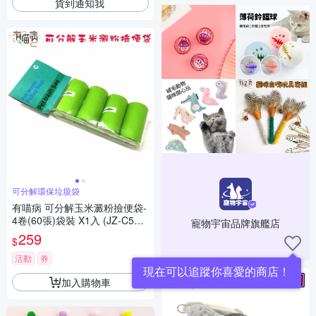
貨到通知我
可分解環保垃圾袋
有喵病 可分解玉米澱粉撿便袋-
4卷(60張)袋裝 X1入 (JZ-C531
寵物宇宙品牌旗艦店
1)
259
$
活動
券
現在可以追蹤你喜愛的商店！
加入購物車