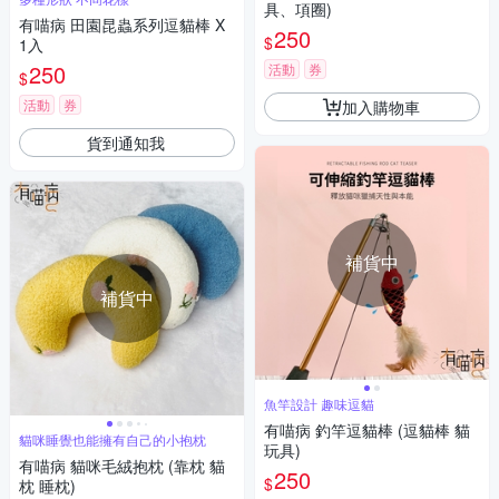
具、項圈)
有喵病 田園昆蟲系列逗貓棒 X
250
$
1入
250
活動
券
$
活動
券
加入購物車
貨到通知我
補貨中
補貨中
魚竿設計 趣味逗貓
有喵病 釣竿逗貓棒 (逗貓棒 貓
貓咪睡覺也能擁有自己的小抱枕
玩具)
有喵病 貓咪毛絨抱枕 (靠枕 貓
250
$
枕 睡枕)