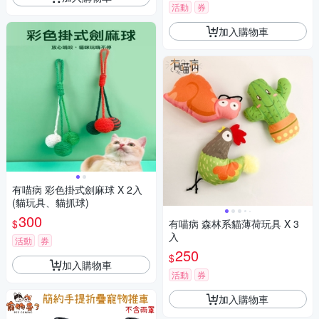
活動
券
加入購物車
有喵病 彩色掛式劍麻球 X 2入
(貓玩具、貓抓球)
300
$
有喵病 森林系貓薄荷玩具 X 3
入
活動
券
250
$
加入購物車
活動
券
加入購物車