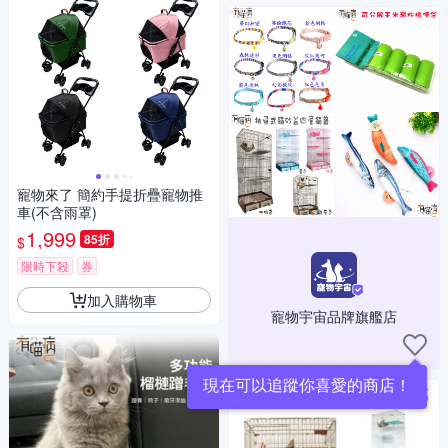
寵物來了 簡約手提折疊寵物推
車(不含雨罩)
1,999
85折
$
限時下殺
券
加入購物車
寵物宇宙品牌旗艦店
現在可以追蹤你喜愛的商店！