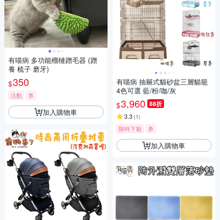
有喵病 多功能榴槤蹭毛器 (蹭
養 梳子 磨牙)
350
有喵病 抽屜式貓砂盆三層貓籠
$
4色可選 藍/粉/咖/灰
活動
券
3,960
88折
$
加入購物車
3.3
(
1
)
限時下殺
券
加入購物車