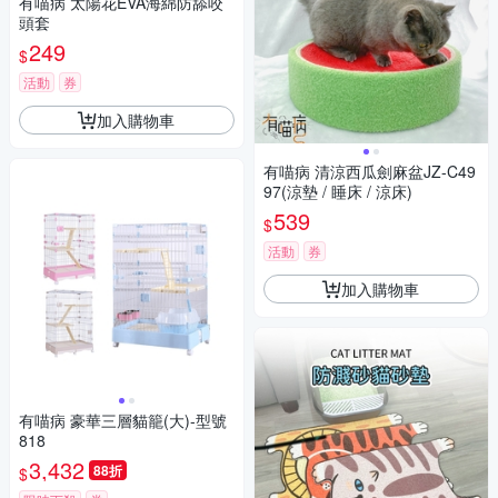
有喵病 太陽花EVA海綿防舔咬
頭套
249
$
活動
券
加入購物車
有喵病 清涼西瓜劍麻盆JZ-C49
97(涼墊 / 睡床 / 涼床)
539
$
活動
券
加入購物車
有喵病 豪華三層貓籠(大)-型號
818
3,432
88折
$