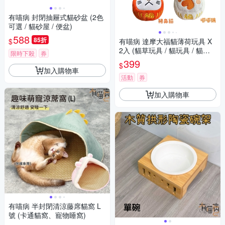
有喵病 封閉抽屜式貓砂盆 (2色
可選 / 貓砂屋 / 便盆)
588
85折
$
有喵病 達摩大福貓薄荷玩具 X
2入 (貓草玩具 / 貓玩具 / 貓薄
限時下殺
券
荷玩具)
399
$
加入購物車
活動
券
加入購物車
有喵病 半封閉清涼藤席貓窩 L
號 (卡通貓窩、寵物睡窩)