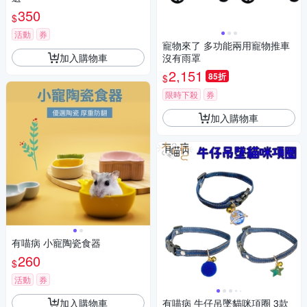
350
$
活動
券
寵物來了 多功能兩用寵物推車
加入購物車
沒有雨罩
2,151
85折
$
限時下殺
券
加入購物車
有喵病 小寵陶瓷食器
260
$
活動
券
加入購物車
有喵病 牛仔吊墜貓咪項圈 3款