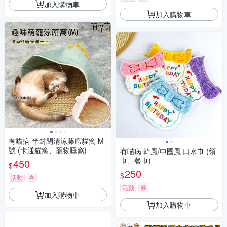
加入購物車
加入購物車
有喵病 半封閉清涼藤席貓窩 M
號 (卡通貓窩、寵物睡窩)
有喵病 韓風/中國風 口水巾 (領
巾、餐巾)
450
$
250
$
活動
券
活動
券
加入購物車
加入購物車