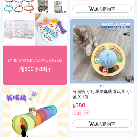
加入購物車
8/1-8/19 寵物指定品滿599享88折
滿599享88折
有喵病 小行星劍麻軌道玩具-小
號 X 1個
380
$
活動
券
加入購物車