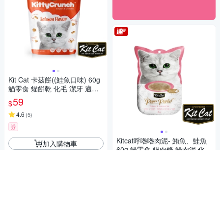
Kit Cat 卡茲餅((鮭魚口味) 60g
貓零食 貓餅乾 化毛 潔牙 適口
性佳
59
$
4.6
(
5
)
券
Kitcat呼嚕嚕肉泥- 鮪魚、鮭魚
加入購物車
60g 貓零食 貓肉條 貓肉泥 化毛
牛磺酸
38
$40
$
5
(
5
)
限時下殺
券
加入購物車