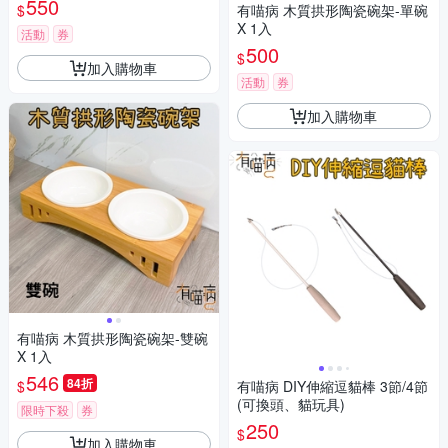
550
$
有喵病 木質拱形陶瓷碗架-單碗
X 1入
活動
券
500
$
加入購物車
活動
券
加入購物車
有喵病 木質拱形陶瓷碗架-雙碗
X 1入
546
84折
$
有喵病 DIY伸縮逗貓棒 3節/4節
(可換頭、貓玩具)
限時下殺
券
250
$
加入購物車