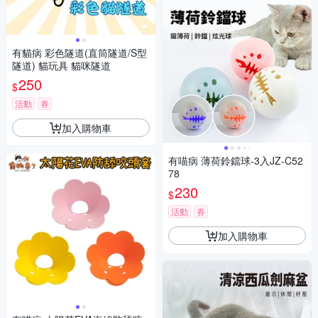
有貓病 彩色隧道(直筒隧道/S型
隧道) 貓玩具 貓咪隧道
250
$
活動
券
加入購物車
有喵病 薄荷鈴鐺球-3入JZ-C52
78
230
$
活動
券
加入購物車