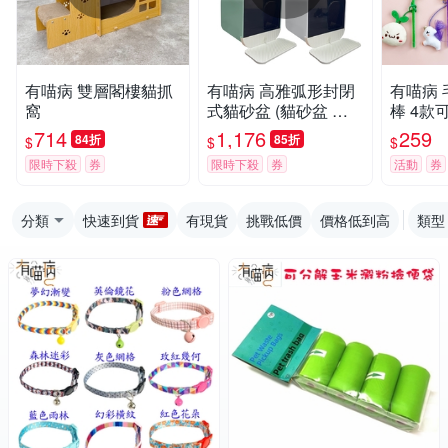
有喵病 雙層閣樓貓抓
有喵病 高雅弧形封閉
有喵病
窩
式貓砂盆 (貓砂盆 貓
棒 4款
便盆 尿盆)
714
1,176
259
84折
85折
$
$
$
限時下殺
券
限時下殺
券
活動
券
分類
快速到貨
有現貨
挑戰低價
價格低到高
類型