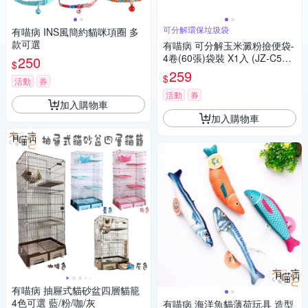
可分解環保垃圾袋
有喵病 INS風簡約貓咪項圈 多
款可選
有喵病 可分解玉米澱粉撿便袋-
4卷(60張)袋裝 X1入 (JZ-C531
250
$
1)
259
$
活動
券
活動
券
加入購物車
加入購物車
有喵病 抽屜式貓砂盆四層貓籠
4色可選 藍/粉/咖/灰
有喵病 海洋魚貓薄荷玩具 造型