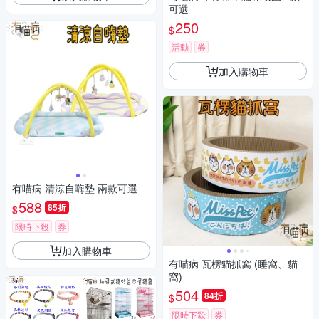
可選
250
$
活動
券
加入購物車
有喵病 清涼自嗨墊 兩款可選
588
85折
$
限時下殺
券
加入購物車
有喵病 瓦楞貓抓窩 (睡窩、貓
窩)
504
84折
$
限時下殺
券