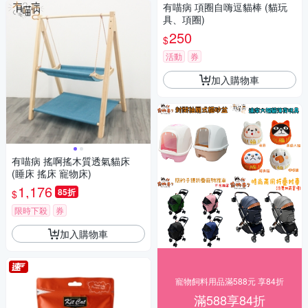
有喵病 項圈自嗨逗貓棒 (貓玩
具、項圈)
250
$
活動
券
加入購物車
有喵病 搖啊搖木質透氣貓床
(睡床 搖床 寵物床)
1,176
85折
$
限時下殺
券
加入購物車
寵物飼料用品滿588元 享84折
滿588享84折