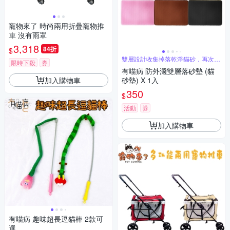
寵物來了 時尚兩用折疊寵物推
車 沒有雨罩
3,318
84折
$
雙層設計收集掉落乾淨貓砂，再次到
限時下殺
券
回盆中
有喵病 防外濺雙層落砂墊 (貓
加入購物車
砂墊) X 1入
350
$
活動
券
加入購物車
有喵病 趣味超長逗貓棒 2款可
選