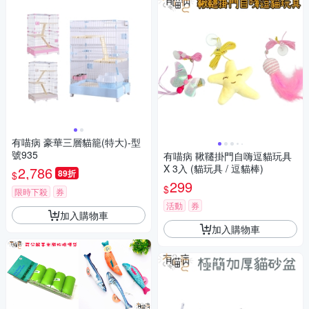
有喵病 豪華三層貓籠(特大)-型
號935
有喵病 鞦韆掛門自嗨逗貓玩具
X 3入 (貓玩具 / 逗貓棒)
2,786
89折
$
299
$
限時下殺
券
活動
券
加入購物車
加入購物車