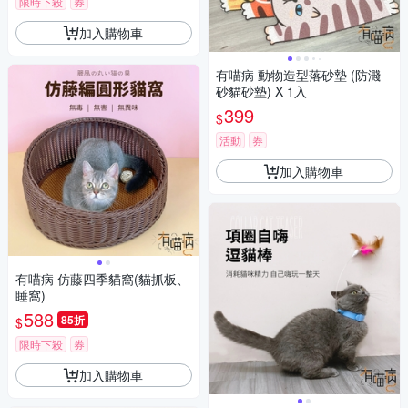
限時下殺
券
加入購物車
有喵病 動物造型落砂墊 (防濺
砂貓砂墊) X 1入
399
$
活動
券
加入購物車
有喵病 仿藤四季貓窩(貓抓板、
睡窩)
588
85折
$
限時下殺
券
加入購物車