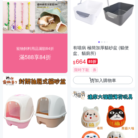
有喵病 極簡加厚貓砂盆 (貓便
寵物飼料用品滿額84折
盆、貓廁所)
滿588享84折
664
85折
$
限時下殺
券
加入購物車