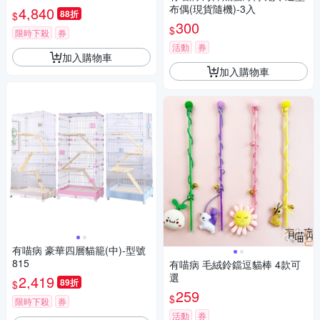
布偶(現貨隨機)-3入
4,840
88折
$
300
$
限時下殺
券
活動
券
加入購物車
加入購物車
有喵病 豪華四層貓籠(中)-型號
815
有喵病 毛絨鈴鐺逗貓棒 4款可
選
2,419
89折
$
259
$
限時下殺
券
活動
券