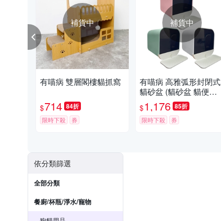
補貨中
補貨中
有喵病 雙層閣樓貓抓窩
有喵病 高雅弧形封閉式
貓砂盆 (貓砂盆 貓便盆
尿盆)
714
1,176
84折
85折
$
$
限時下殺
券
限時下殺
券
依分類篩選
全部分類
餐廚/杯瓶/淨水/寵物
狗貓用品