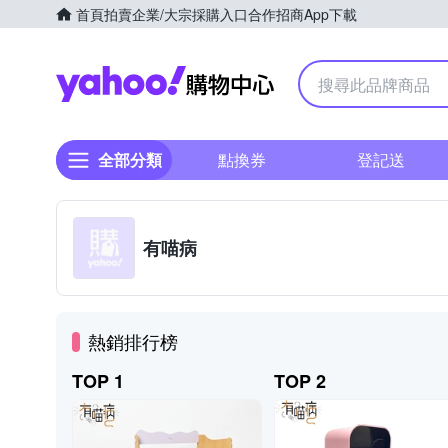
首頁
拍賣
企業/大宗採購入口
合作招商
App下載
Yahoo購物中心
全部分類
點換券
登記送
有喵病
熱銷排行榜
TOP 1
TOP 2