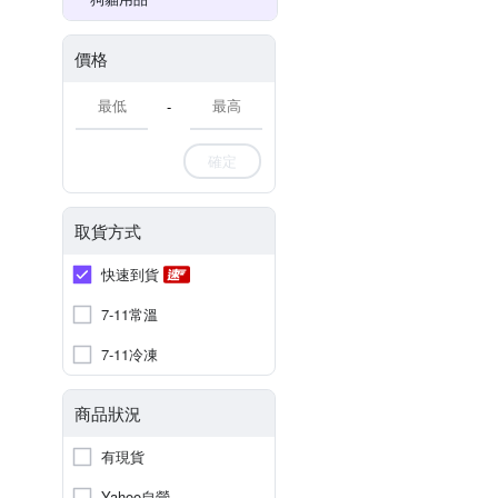
價格
-
確定
取貨方式
快速到貨
7-11常溫
7-11冷凍
商品狀況
有現貨
Yahoo自營