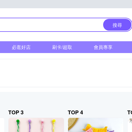
搜尋
必逛好店
刷卡/超取
會員專享
TOP 3
TOP 4
T