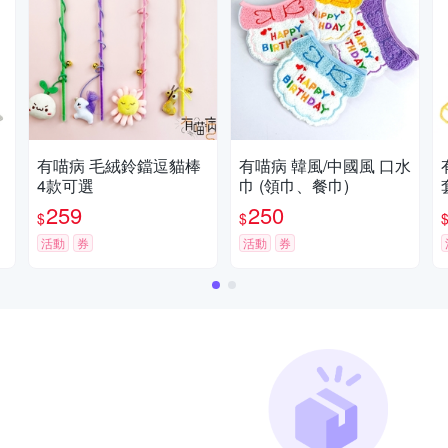
有喵病 毛絨鈴鐺逗貓棒
有喵病 韓風/中國風 口水
4款可選
巾 (領巾、餐巾)
259
250
$
$
活動
券
活動
券