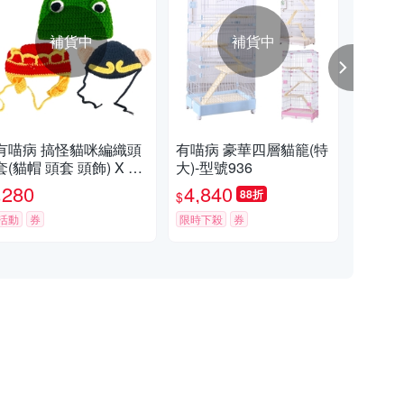
補貨中
補貨中
有喵病 搞怪貓咪編織頭
有喵病 豪華四層貓籠(特
有喵
套(貓帽 頭套 頭飾) X 1
大)-型號936
號(
入
280
4,840
5
88折
$
$
$
活動
券
限時下殺
券
限時