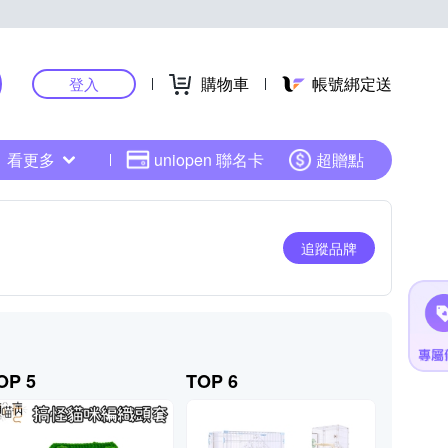
購物車
帳號綁定送
登入
看更多
uniopen 聯名卡
超贈點
追蹤品牌
OP 5
TOP 6
TOP