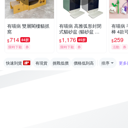
有喵病 雙層閣樓貓抓
有喵病 高雅弧形封閉
有喵病
窩
式貓砂盆 (貓砂盆 貓
棒 4款
便盆 尿盆)
714
1,176
259
84折
85折
$
$
$
限時下殺
券
限時下殺
券
活動
券
快速到貨
有現貨
挑戰低價
價格低到高
排序
更多