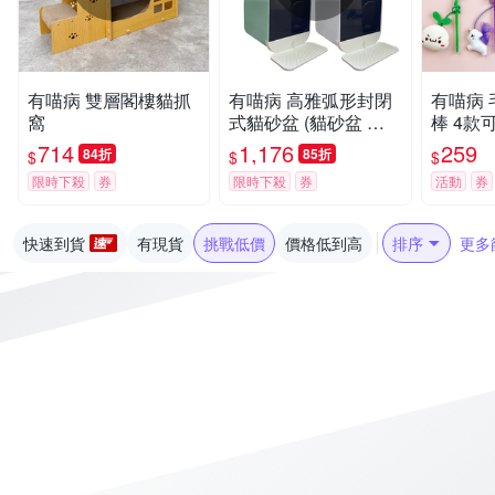
有喵病 雙層閣樓貓抓
有喵病 高雅弧形封閉
有喵病
窩
式貓砂盆 (貓砂盆 貓
棒 4款
便盆 尿盆)
714
1,176
259
84折
85折
$
$
$
限時下殺
券
限時下殺
券
活動
券
快速到貨
有現貨
挑戰低價
價格低到高
排序
更多