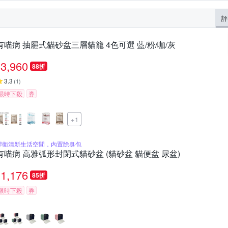
評
有喵病 抽屜式貓砂盆三層貓籠 4色可選 藍/粉/咖/灰
3,960
88折
3.3
(
1
)
限時下殺
券
+1
捍衛清新生活空間，內置除臭包
有喵病 高雅弧形封閉式貓砂盆 (貓砂盆 貓便盆 尿盆)
1,176
85折
限時下殺
券