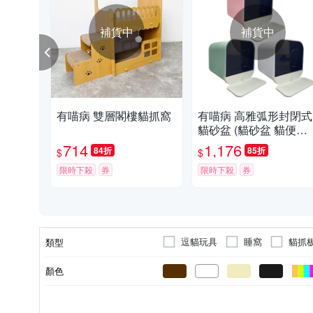
補貨中
補貨中
有喵病 雙層閣樓貓抓窩
有喵病 高雅弧形封閉式
貓砂盆 (貓砂盆 貓便盆
尿盆)
714
1,176
84折
85折
$
$
限時下殺
券
限時下殺
券
逗貓玩具
睡窩
貓抓
類型
配飾
撿便器
貓便盆
顏色
貓
狗
其他尺寸
鼠/兔
M
L
適用對象
尺寸