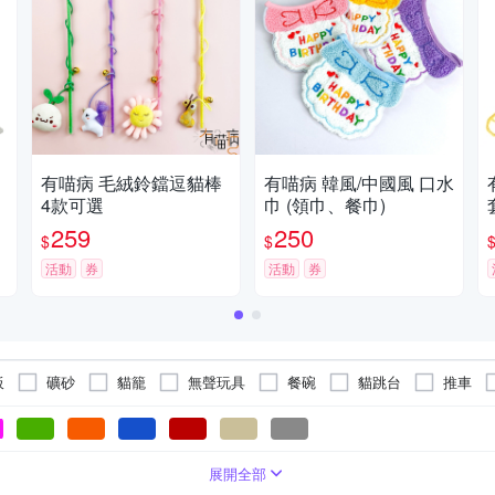
有喵病 毛絨鈴鐺逗貓棒
有喵病 韓風/中國風 口水
4款可選
巾 (領巾、餐巾)
259
250
$
$
活動
券
活動
券
板
礦砂
貓籠
無聲玩具
餐碗
貓跳台
推車
有聲玩具
衣服
寵物用品耗材
床墊
砂墊
防
展開全部