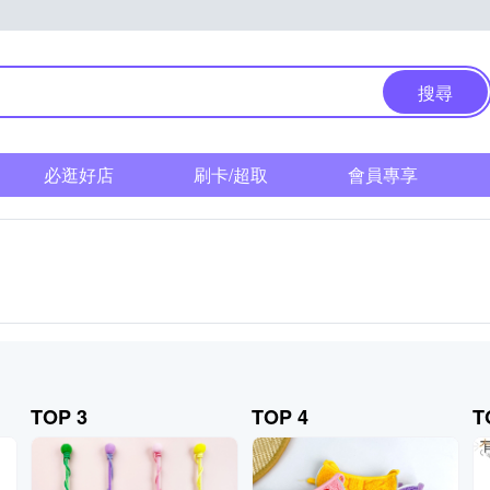
搜尋
必逛好店
刷卡/超取
會員專享
TOP 3
TOP 4
T