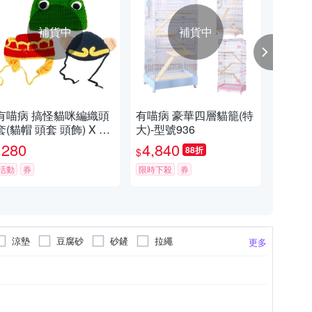
補貨中
補貨中
有喵病 搞怪貓咪編織頭
有喵病 豪華四層貓籠(特
有喵
套(貓帽 頭套 頭飾) X 1
大)-型號936
號(
入
280
4,840
5
88折
$
$
$
活動
券
限時下殺
券
限時
涼墊
豆腐砂
砂鏟
拉繩
更多
抓頭套
領巾
後背包
項圈
其他