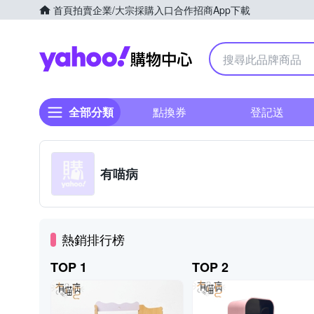
首頁
拍賣
企業/大宗採購入口
合作招商
App下載
Yahoo購物中心
全部分類
點換券
登記送
有喵病
熱銷排行榜
TOP 1
TOP 2