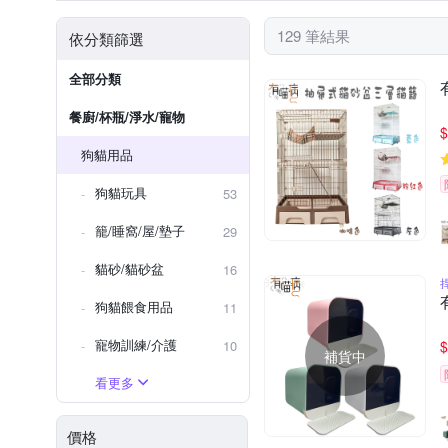
129 筆結果
依分類篩選
全部分類
餐廚/杯瓶/淨水/寵物
$
狗貓用品
狗貓玩具
53
籠/睡窩/屋/墊子
29
貓砂/貓砂盆
16
狗貓餵食用品
11
寵物訓練/介護
10
$
補貨中
看更多
價格