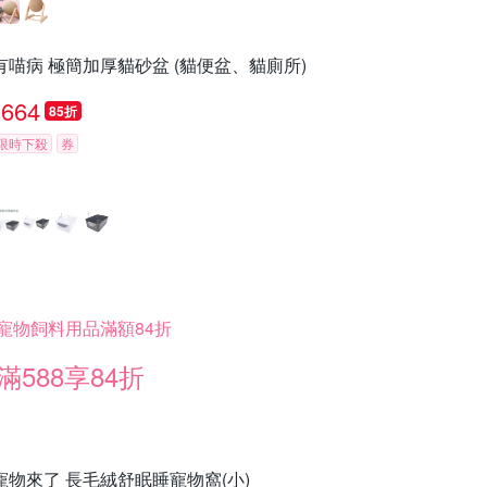
有喵病 極簡加厚貓砂盆 (貓便盆、貓廁所)
664
85折
限時下殺
券
寵物飼料用品滿額84折
滿588享84折
寵物來了 長毛絨舒眠睡寵物窩(小)