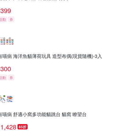
399
活動
券
有喵病 海洋魚貓薄荷玩具 造型布偶(現貨隨機)-3入
300
活動
券
有喵病 舒適小窩多功能貓跳台 貓窩 瞭望台
1,428
85折