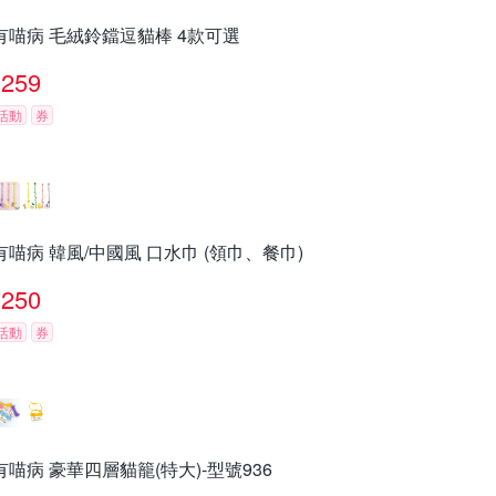
有喵病 毛絨鈴鐺逗貓棒 4款可選
259
活動
券
有喵病 韓風/中國風 口水巾 (領巾、餐巾)
250
活動
券
有喵病 豪華四層貓籠(特大)-型號936