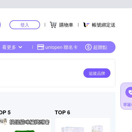
購物車
帳號綁定送
登入
看更多
uniopen 聯名卡
超贈點
追蹤品牌
OP 5
TOP 6
TOP