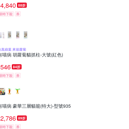
4,840
88折
限時下殺
券
仿真綠葉 來拔蘿蔔
有喵病 胡蘿蔔貓抓柱-大號(紅色)
546
84折
限時下殺
券
有喵病 豪華三層貓籠(特大)-型號935
2,786
89折
限時下殺
券