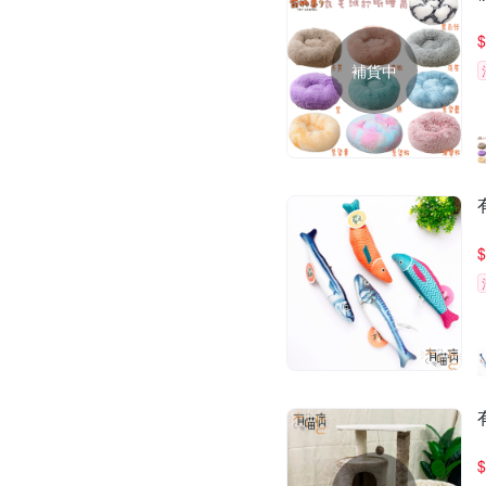
$
補貨中
$
$