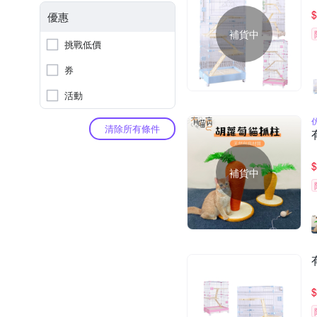
$
優惠
補貨中
挑戰低價
券
活動
清除所有條件
$
補貨中
$