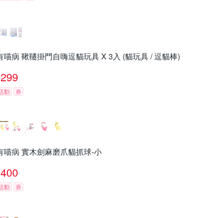
有喵病 鞦韆掛門自嗨逗貓玩具 X 3入 (貓玩具 / 逗貓棒)
299
活動
券
有喵病 實木劍麻磨爪貓抓球-小
400
活動
券