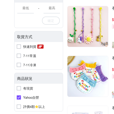
-
$
確定
取貨方式
快速到貨
7-11常溫
7-11冷凍
$
商品狀況
有現貨
Yahoo自營
評價4顆
以上