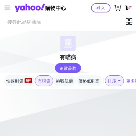
Yahoo購物中心
登入
有喵病
追蹤品牌
快速到貨
有現貨
挑戰低價
價格低到高
排序
更多