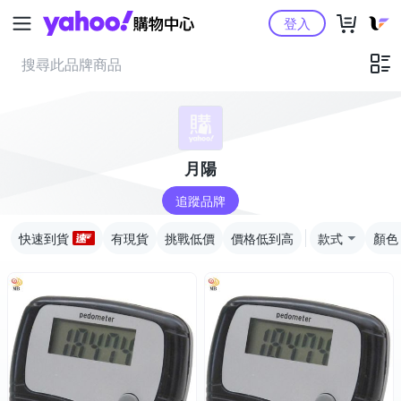
Yahoo購物中心
登入
月陽
追蹤品牌
快速到貨
有現貨
挑戰低價
價格低到高
款式
顏色