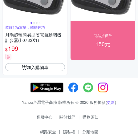
超輕12g重量，體積輕巧
月陽超輕簡易型省電自動關機
商品折價券
計步器(I-0782X1)
150元
199
$
券
加入購物車
Yahoo台灣電子商務 版權所有 © 2026 服務條款(
更新
)
客服中心
|
關於我們
|
購物須知
網路安全
|
隱私權
|
分類地圖