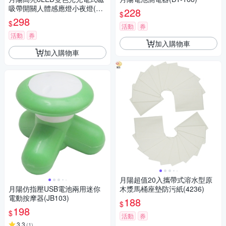
吸帶開關人體感應燈小夜燈(DL
228
$
85)
298
$
活動
券
活動
券
加入購物車
加入購物車
月陽超值20入攜帶式溶水型原
月陽仿指壓USB電池兩用迷你
木漿馬桶座墊防污紙(4236)
電動按摩器(JB103)
188
$
198
$
活動
券
3.3
(
1
)