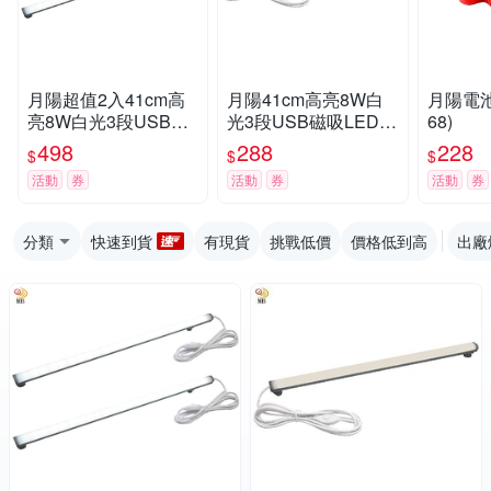
月陽超值2入41cm高
月陽41cm高亮8W白
月陽電池
亮8W白光3段USB磁
光3段USB磁吸LED燈
68)
吸LED燈管燈條(WQ4
管燈條(WQ41WS3)
498
288
228
$
$
$
1WS32)
活動
券
活動
券
活動
券
分類
快速到貨
有現貨
挑戰低價
價格低到高
出廠