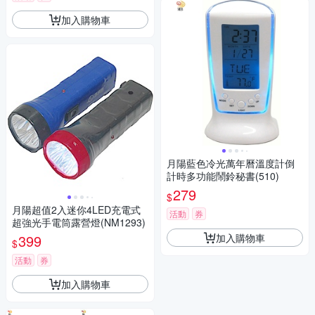
加入購物車
月陽藍色冷光萬年曆溫度計倒
計時多功能鬧鈴秘書(510)
279
$
月陽超值2入迷你4LED充電式
活動
券
超強光手電筒露營燈(NM1293)
加入購物車
399
$
活動
券
加入購物車