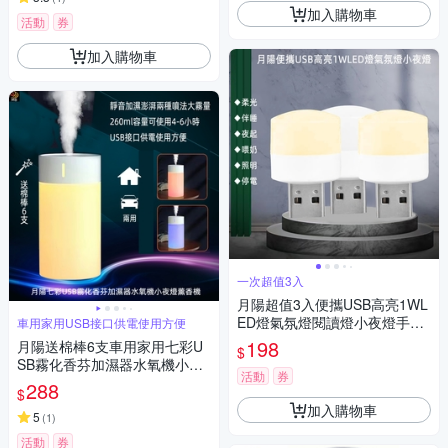
加入購物車
活動
券
加入購物車
一次超值3入
月陽超值3入便攜USB高亮1WL
ED燈氣氛燈閱讀燈小夜燈手電
車用家用USB接口供電使用方便
筒(HQ13)
198
月陽送棉棒6支車用家用七彩U
$
SB霧化香芬加濕器水氧機小夜
活動
券
燈薰香機(MBH2)
288
$
加入購物車
5
(
1
)
活動
券