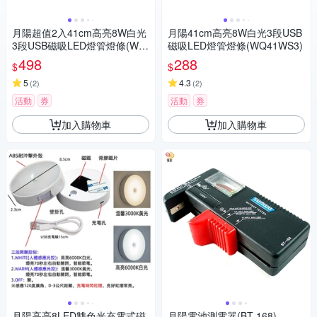
月陽超值2入41cm高亮8W白光
月陽41cm高亮8W白光3段USB
3段USB磁吸LED燈管燈條(WQ
磁吸LED燈管燈條(WQ41WS3)
41WS32)
498
288
$
$
5
4.3
(
2
)
(
2
)
活動
券
活動
券
加入購物車
加入購物車
月陽高亮8LED雙色光充電式磁
月陽電池測電器(BT-168)