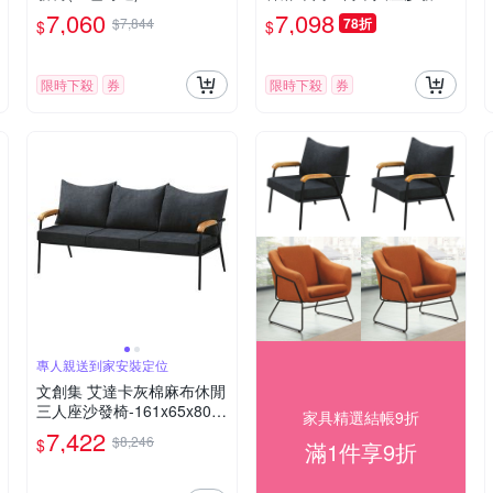
m免組
89x85x87cm免組
7,060
7,098
$7,844
78折
$
$
限時下殺
券
限時下殺
券
專人親送到家安裝定位
文創集 艾達卡灰棉麻布休閒
三人座沙發椅-161x65x80-c
家具精選結帳9折
m免組
7,422
$8,246
$
滿1件享9折