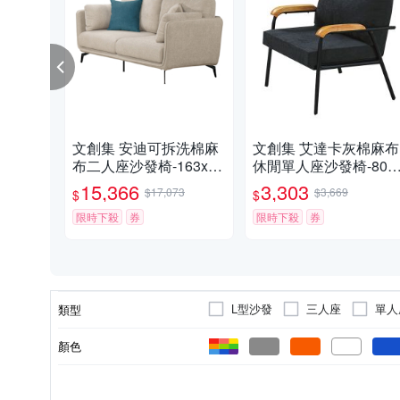
文創集 安迪可拆洗棉麻
文創集 艾達卡灰棉麻布
布二人座沙發椅-163x89
休閒單人座沙發椅-80x
x66cm免組
5x80-cm免組
15,366
3,303
$17,073
$3,669
$
$
限時下殺
券
限時下殺
券
L型沙發
三人座
單人
類型
顏色
否
布質
可拆洗
合成皮
乳膠皮
可否拆洗
沙發表面材質