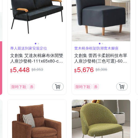
專人親送到家安裝定位
實木椅身框架防潮實木腳座
文創集 艾達灰棉麻布休閒雙
文創集 蕾西卡柔韌科技布單
人座沙發椅-111x65x80-cm
人座沙發椅(三色可選)-60x7
免組
0x68cm免組
5,448
5,676
$6,053
$6,306
$
$
限時下殺
券
限時下殺
券