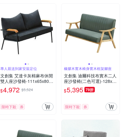
專人親送到家安裝定位
橡膠木實木椅身實木框架腳座
文創集 艾達卡灰棉麻布休閒
文創集 迪爾科技布實木二人
雙人座沙發椅-111x65x80-c
座沙發椅(二色可選)-128x73
m免組
x87cm免組
4,972
5,395
$5,524
79折
$
$
限時下殺
券
限時下殺
券