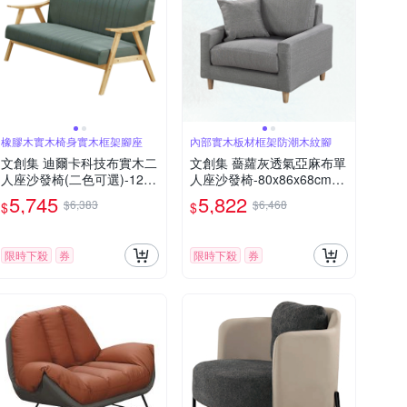
橡膠木實木椅身實木框架腳座
內部實木板材框架防潮木紋腳
文創集 迪爾卡科技布實木二
文創集 薔蘿灰透氣亞麻布單
人座沙發椅(二色可選)-128x
人座沙發椅-80x86x68cm免
73x87cm免組
組
5,745
5,822
$6,383
$6,468
$
$
限時下殺
券
限時下殺
券