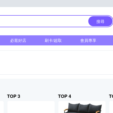
搜尋
必逛好店
刷卡/超取
會員專享
TOP 3
TOP 4
T