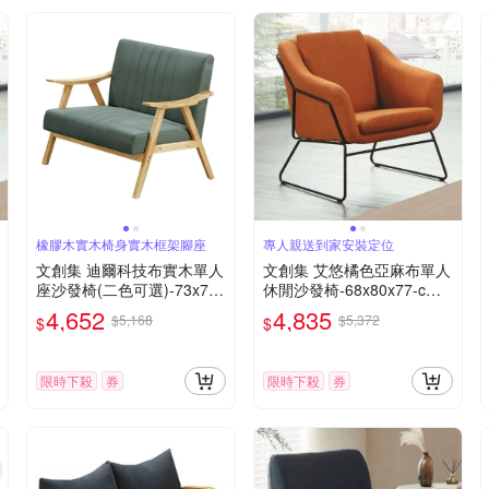
橡膠木實木椅身實木框架腳座
專人親送到家安裝定位
文創集 迪爾科技布實木單人
文創集 艾悠橘色亞麻布單人
座沙發椅(二色可選)-73x73x
休閒沙發椅-68x80x77-cm
87cm免組
免組
4,652
4,835
$5,168
$5,372
$
$
限時下殺
券
限時下殺
券