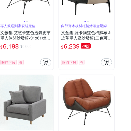
專人親送到家安裝定位
內部實木板材框架烤漆金屬腳
文創集 艾悠卡雙色透氣皮革
文創集 羅卡爾雙色棉麻布＆
單人休閒沙發椅-91x81x84-
皮革單人座沙發椅(二色可
cm免組
選)-79x79x79cm免組
6,198
6,239
$6,886
79折
$
$
限時下殺
券
限時下殺
券