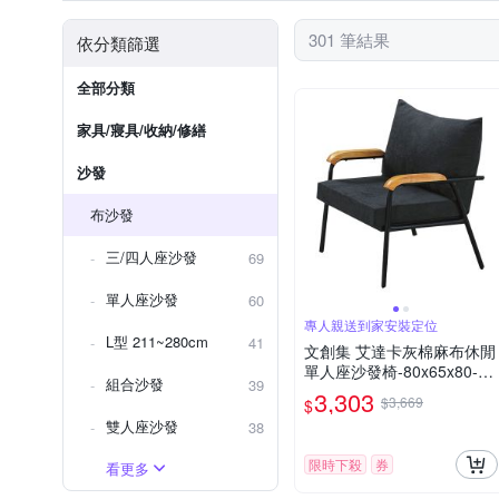
301 筆結果
依分類篩選
全部分類
家具/寢具/收納/修繕
沙發
布沙發
三/四人座沙發
69
單人座沙發
60
專人親送到家安裝定位
L型 211~280cm
41
文創集 艾達卡灰棉麻布休閒
單人座沙發椅-80x65x80-c
組合沙發
39
m免組
3,303
$3,669
$
雙人座沙發
38
限時下殺
券
看更多