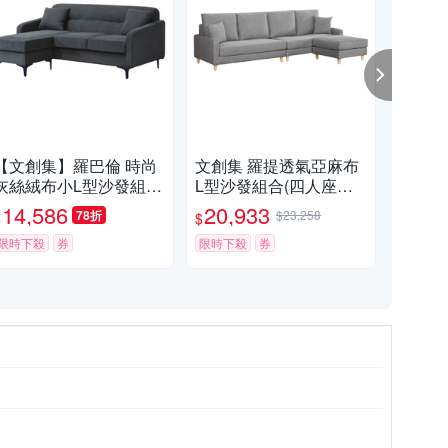
【文創集】羅巴倫 時尚
文創集 羅提透氣亞麻布
文創
灰絲絨布小L型沙發組合
L型沙發組合(四人座＋
麻布
(三人座＋椅凳)-188x15
椅凳組合)-271x157x68c
89
14,586
20,933
11
78折
$23,258
$
$
$
0x100cm免組
m免組
限時下殺
券
限時下殺
券
限時