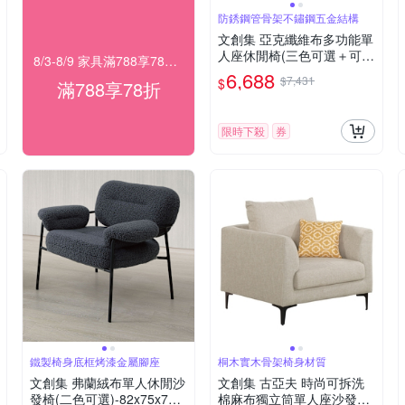
防銹鋼管骨架不鏽鋼五金結構
文創集 亞克纖維布多功能單
人座休閒椅(三色可選＋可3
8/3-8/9 家具滿788享78折！
60度旋轉＋可摺合收納)-62
6,688
$7,431
$
滿788享78折
x55x105cm免組
限時下殺
券
鐵製椅身底框烤漆金屬腳座
桐木實木骨架椅身材質
文創集 弗蘭絨布單人休閒沙
文創集 古亞夫 時尚可拆洗
發椅(二色可選)-82x75x75c
棉麻布獨立筒單人座沙發椅-