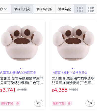
序
價格低到高
價格高到低
近期熱銷
內部實木板材內置轉盤五金
內部實木板材內置轉盤五金
文創集 凱雪短絨布貓掌造型
文創集 凱雪短絨布貓掌造型
兒童可旋轉沙發椅(二色可
兒童可旋轉沙發椅(二色可
選)-78x45x45cm免組
選)-78x45x45cm免組
3,741
4,355
$4,156
$4,838
$
$
限時下殺
券
限時下殺
券