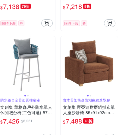
免組
m免組
7,138
7,218
79折
9折
$
$
限時下殺
券
限時下殺
券
防水鋁合金骨架圓柱腳座
實木骨架椅身防潮曲線造型腳
文創集 華格森戶外防水單人
文創集 拜亞迪耐磨貓抓布單
休閒吧台椅(二色可選)-57x6
人座沙發椅-85x91x92cm免
0x108cm免組
組
7,426
7,488
$8,251
78折
$
$