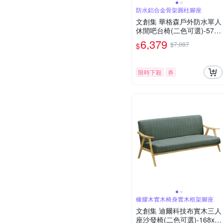
防水鋁合金骨架圓柱腳座
文創集 華格森戶外防水單人
休閒吧台椅(二色可選)-57x6
0x108cm免組
6,379
$7,087
$
限時下殺
券
橡膠木實木椅身實木框架腳座
文創集 迪爾科技布實木三人
座沙發椅(二色可選)-168x73