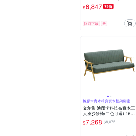
x87cm免組
6,847
79折
$
限時下殺
券
橡膠木實木椅身實木框架腳座
文創集 迪爾卡科技布實木三
人座沙發椅(二色可選)-168x
73x87cm免組
7,268
$8,075
$