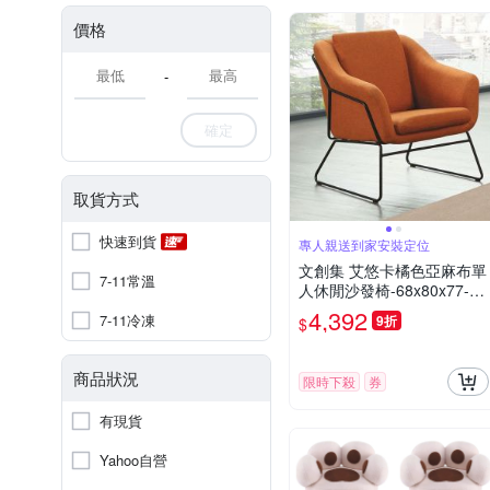
價格
-
確定
取貨方式
快速到貨
專人親送到家安裝定位
文創集 艾悠卡橘色亞麻布單
7-11常溫
人休閒沙發椅-68x80x77-c
m免組
4,392
7-11冷凍
9折
$
商品狀況
限時下殺
券
有現貨
Yahoo自營