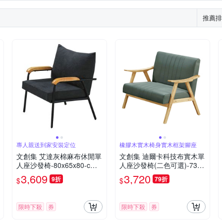
推薦排
專人親送到家安裝定位
橡膠木實木椅身實木框架腳座
文創集 艾達灰棉麻布休閒單
文創集 迪爾卡科技布實木單
人座沙發椅-80x65x80-cm
人座沙發椅(二色可選)-73x7
免組
3x87cm免組
3,609
3,720
9折
79折
$
$
限時下殺
券
限時下殺
券