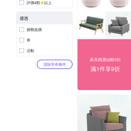
評價4顆
以上
優惠
挑戰低價
券
活動
家具精選結帳9折
清除所有條件
滿1件享9折