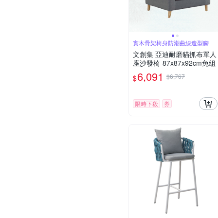
實木骨架椅身防潮曲線造型腳
文創集 亞迪耐磨貓抓布單人
座沙發椅-87x87x92cm免組
6,091
$6,767
$
限時下殺
券