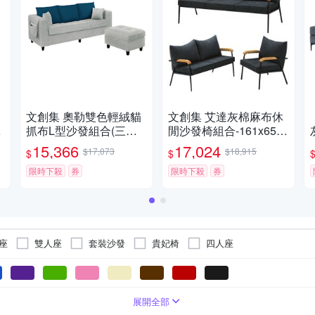
文創集 奧勒雙色輕絨貓
文創集 艾達灰棉麻布休
6
抓布L型沙發組合(三人
閒沙發椅組合-161x65x8
座＋椅凳組合)-202x159
0-cm免組
15,366
17,024
$17,073
$18,915
$
$
x69cm免組
限時下殺
券
限時下殺
券
座
雙人座
套裝沙發
貴妃椅
四人座
展開全部