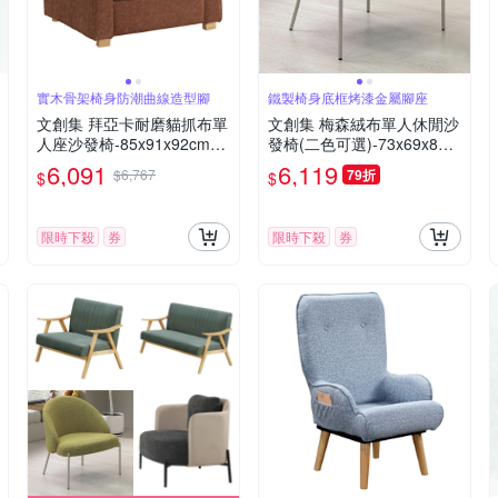
實木骨架椅身防潮曲線造型腳
鐵製椅身底框烤漆金屬腳座
文創集 拜亞卡耐磨貓抓布單
文創集 梅森絨布單人休閒沙
人座沙發椅-85x91x92cm免
發椅(二色可選)-73x69x87c
組
m免組
6,091
6,119
$6,767
79折
$
$
限時下殺
券
限時下殺
券