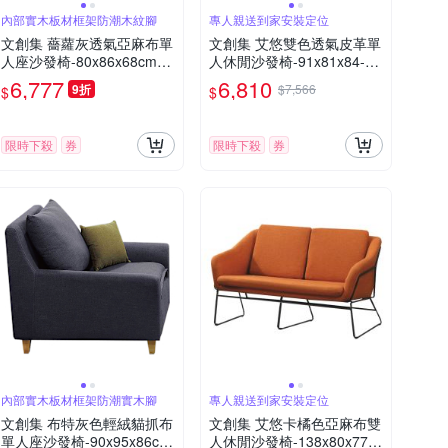
內部實木板材框架防潮木紋腳
專人親送到家安裝定位
文創集 薔蘿灰透氣亞麻布單
文創集 艾悠雙色透氣皮革單
人座沙發椅-80x86x68cm免
人休閒沙發椅-91x81x84-c
組
m免組
6,777
6,810
9折
$7,566
$
$
限時下殺
券
限時下殺
券
內部實木板材框架防潮實木腳
專人親送到家安裝定位
文創集 布特灰色輕絨貓抓布
文創集 艾悠卡橘色亞麻布雙
單人座沙發椅-90x95x86cm
人休閒沙發椅-138x80x77-c