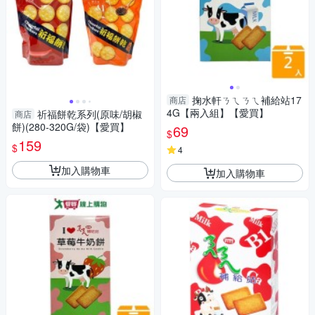
掬水軒ㄋㄟㄋㄟ補給站17
商店
4G【兩入組】【愛買】
祈福餅乾系列(原味/胡椒
商店
餅)(280-320G/袋)【愛買】
69
$
159
$
4
加入購物車
加入購物車