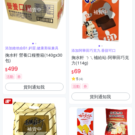
補貨中
補貨中
添加維他命B1,鈣質,健康美味兼具
添加阿華田巧克力,香甜可口
掬水軒 營養口糧整箱(140gx30
掬水軒 ㄋㄟ補給站-阿華田巧克
包)
力(114g)
499
$
69
$
活動
券
5
(
4
)
活動
券
貨到通知我
貨到通知我
補貨中