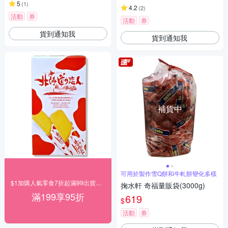
5
(
1
)
4.2
(
2
)
活動
券
活動
券
貨到通知我
貨到通知我
補貨中
可用於製作雪Q餅和牛軋餅變化多樣
$1加購人氣零食7折起滿99出貨滿199打95折
掬水軒 奇福量販袋(3000g)
滿199享95折
619
$
活動
券