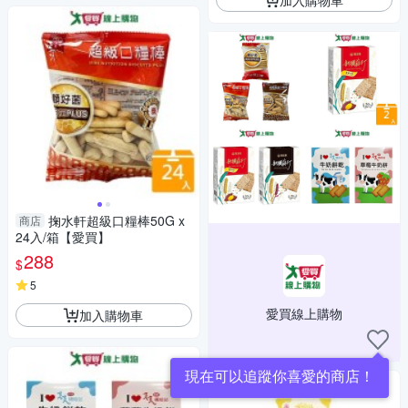
掬水軒超級口糧棒50G x
商店
24入/箱【愛買】
288
$
5
愛買線上購物
加入購物車
現在可以追蹤你喜愛的商店！