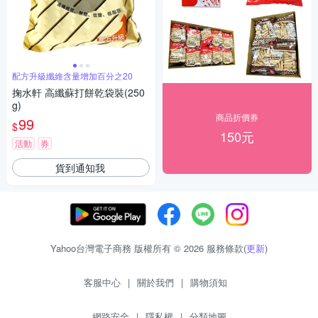
配方升級纖維含量增加百分之20
掬水軒 高纖蘇打餅乾袋裝(250
g)
商品折價券
99
$
150元
活動
券
貨到通知我
Yahoo台灣電子商務 版權所有 © 2026 服務條款(
更新
)
客服中心
|
關於我們
|
購物須知
網路安全
|
隱私權
|
分類地圖