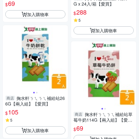
69
G x 24入/箱【愛買】
$
288
$
加入購物車
5
加入購物車
掬水軒ㄋㄟㄋㄟ補給站26
商店
6G【兩入組】【愛買】
105
$
掬水軒ㄋㄟㄋㄟ補給站草
商店
莓牛奶114G【兩入組】【愛
5
買】
69
$
加入購物車
加入購物車