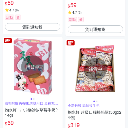
59
$
59
$
4.7
(
9
)
4.7
(
3
)
活動
券
活動
券
貨到通知我
貨到通知我
補貨中
補貨中
濃郁的鮮奶香味,美味可口,又補充鈣
全新包裝,添加後生元
質營養
掬水軒 ㄋㄟ補給站-草莓牛奶(1
掬水軒 超級口糧棒箱購(50gx2
14g)
4包)
69
$
319
$