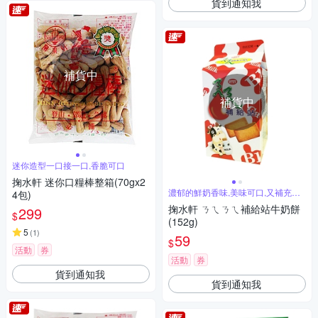
貨到通知我
補貨中
補貨中
迷你造型一口接一口,香脆可口
掬水軒 迷你口糧棒整箱(70gx2
濃郁的鮮奶香味,美味可口,又補充鈣
4包)
質營養
掬水軒 ㄋㄟㄋㄟ補給站牛奶餅
299
$
(152g)
5
(
1
)
59
$
活動
券
活動
券
貨到通知我
貨到通知我