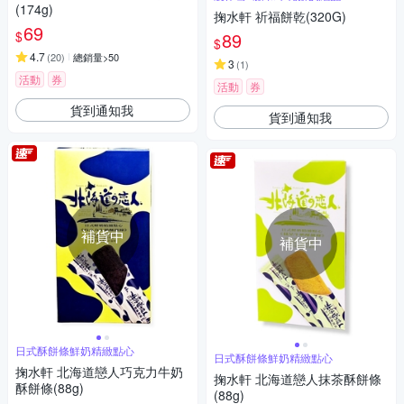
(174g)
掬水軒 祈福餅乾(320G)
69
$
89
$
4.7
(
20
)
總銷量>50
3
(
1
)
活動
券
活動
券
貨到通知我
貨到通知我
補貨中
補貨中
日式酥餅條鮮奶精緻點心
日式酥餅條鮮奶精緻點心
掬水軒 北海道戀人巧克力牛奶
掬水軒 北海道戀人抹茶酥餅條
酥餅條(88g)
(88g)