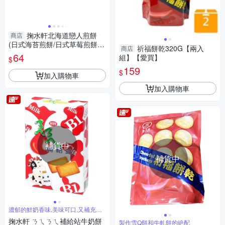
掬水軒北海道戀人煎餅
商店
(日式海苔煎餅/日式草莓煎餅/
祈福餅乾320G【兩入
商店
日式牛奶煎餅)(108-120G/盒)
64
組】【愛買】
$
【愛買】
159
$
加入購物車
加入購物車
補貨中
補貨中
濃郁的鮮奶香味,美味可口,又補充鈣
質營養
掬水軒 ㄋㄟㄋㄟ補給站牛奶餅
製作雪Q餅和牛軋餅的絶配