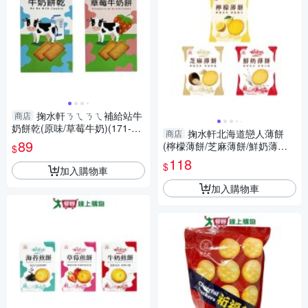
掬水軒ㄋㄟㄋㄟ補給站牛
商店
奶餅乾(原味/草莓牛奶)(171-26
掬水軒北海道戀人薄餅
商店
6G/盒)【愛買】
89
(檸檬薄餅/芝麻薄餅/鮮奶薄餅)
$
(300G/袋)【愛買】
118
$
加入購物車
加入購物車