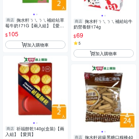
掬水軒ㄋㄟㄋㄟ補給站草
商店
掬水軒ㄋㄟㄋㄟ補給站牛
商店
莓牛奶171G【兩入組】【愛
奶營養餅174g
買】
105
69
$
$
5
加入購物車
加入購物車
祈福餅乾140g(盒裝)【兩
商店
入組】【愛買】
掬水軒超級黑糖口糧棒40
商店