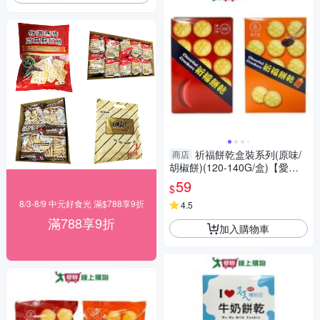
祈福餅乾盒裝系列(原味/
商店
胡椒餅)(120-140G/盒)【愛
買】
59
$
8/3-8/9 中元好食光 滿$788享9折
4.5
滿788享9折
加入購物車