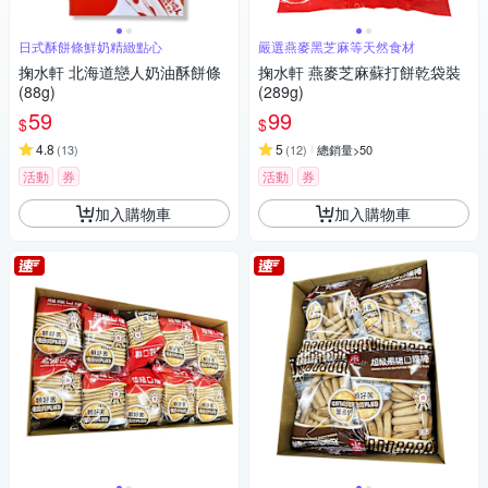
日式酥餅條鮮奶精緻點心
嚴選燕麥黑芝麻等天然食材
掬水軒 北海道戀人奶油酥餅條
掬水軒 燕麥芝麻蘇打餅乾袋裝
(88g)
(289g)
59
99
$
$
4.8
5
(
13
)
(
12
)
總銷量>50
活動
券
活動
券
加入購物車
加入購物車