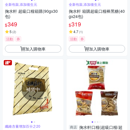
全新包裝,添加後生元
全新包裝,添加後生元
掬水軒 超級口糧箱購(90gx30
掬水軒 箱購超級口糧棒黑糖(40
包)
gx24包)
349
319
$
$
5
4.7
(
2
)
(
1
)
活動
券
活動
券
加入購物車
加入購物車
補貨中
纖維含量增加百分之20
掬水軒口糧(超級口糧/超
商店