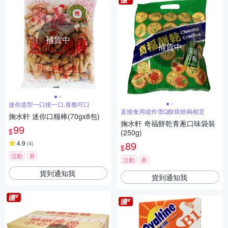
補貨中
補貨中
迷你造型一口接一口,香脆可口
直接食用或作雪Q餅烘焙兩相宜
掬水軒 迷你口糧棒(70gx8包)
掬水軒 奇福餅乾青蔥口味袋裝
99
$
(250g)
4.9
89
(
4
)
$
活動
券
活動
券
貨到通知我
貨到通知我