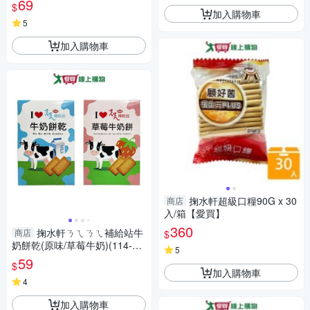
69
$
加入購物車
5
加入購物車
掬水軒超級口糧90G x 30
商店
入/箱【愛買】
360
掬水軒ㄋㄟㄋㄟ補給站牛
商店
$
奶餅乾(原味/草莓牛奶)(114-17
5
4G/盒)【愛買】
59
$
加入購物車
4
加入購物車