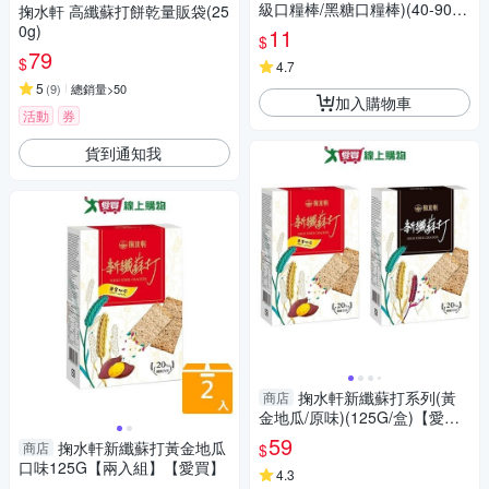
級口糧棒/黑糖口糧棒)(40-90G/
掬水軒 高纖蘇打餅乾量販袋(25
包)【愛買】
0g)
11
$
79
$
4.7
5
(
9
)
總銷量>50
加入購物車
活動
券
貨到通知我
掬水軒新纖蘇打系列(黃
商店
金地瓜/原味)(125G/盒)【愛
買】
59
掬水軒新纖蘇打黃金地瓜
商店
$
口味125G【兩入組】【愛買】
4.3