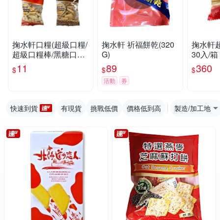
掬水軒口糧(超級口糧/
掬水軒 祈福餅乾(320
掬水軒超
超級口糧棒/黑糖口糧
G)
30入/
棒)(40-90G/包)【愛
11
89
360
$
$
$
買】
活動
券
快速到貨
有現貨
挑戰低價
價格低到高
製造/加工地