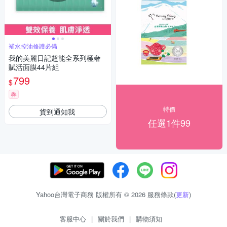
補水控油修護必備
我的美麗日記超能全系列極奢
賦活面膜44片組
799
$
券
特價
貨到通知我
任選1件99
Yahoo台灣電子商務 版權所有 © 2026 服務條款(
更新
)
客服中心
|
關於我們
|
購物須知