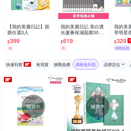
【我的美麗日記】面
我的美麗日記 美白透
我的美
膜任選2入
光蘆薈保濕面膜30片
萃明星禮
組
399
619
329
$
$
$
券
券
挑戰低價
快速到貨
有現貨
挑戰低價
價格低到高
品牌定位
補貨中
補貨中