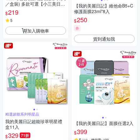
／盒裝) 多款可選【小三美日】
【我的美麗日記】維他命B5+C
D091460 保濕 舒緩 煥白
219
修護面膜23ml*8入
$
250
$
5
券
加入購物車
貨到通知我
精選超能系列明星品
我的美麗日記超能珍萃明星禮
【我的美麗日記】面膜任選2入
盒11入
399
$
329
71折
$
5
(
14
)
總銷量>100