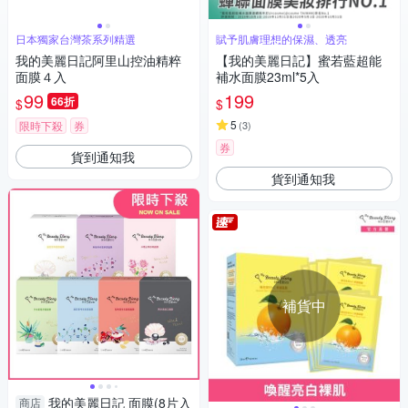
日本獨家台灣茶系列精選
賦予肌膚理想的保濕、透亮
我的美麗日記阿里山控油精粹
【我的美麗日記】蜜若藍超能
面膜４入
補水面膜23ml*5入
99
199
66折
$
$
5
限時下殺
券
(
3
)
券
貨到通知我
貨到通知我
補貨中
我的美麗日記 面膜(8片入
商店