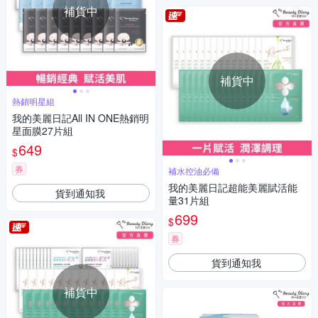
補貨中
補貨中
熱銷明星組
我的美麗日記All IN ONE熱銷明
星面膜27片組
649
$
券
補水控油必備
我的美麗日記超能美麗賦活能
貨到通知我
量31片組
699
$
券
貨到通知我
補貨中