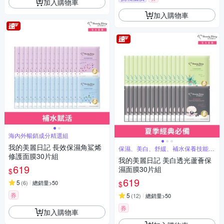
加入購物車
加入購物車
海內外暢銷成分精選組
我的美麗日記 長效保濕角鯊烯
保濕、美白、舒緩、補水保養技能一
組搞定
修護面膜30片組
我的美麗日記 美白透光蘆薈保
619
濕面膜30片組
$
619
5
(
6
)
總銷量>50
$
券
5
(
12
)
總銷量>50
券
加入購物車