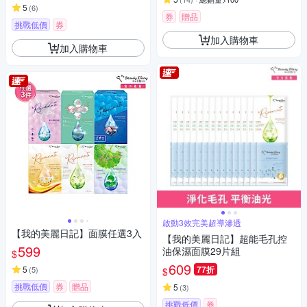
5
(
6
)
券
贈品
挑戰低價
券
加入購物車
加入購物車
啟動3效完美超導滲透
【我的美麗日記】面膜任選3入
【我的美麗日記】超能毛孔控
599
油保濕面膜29片組
$
609
5
77折
(
5
)
$
挑戰低價
券
贈品
5
(
3
)
挑戰低價
券