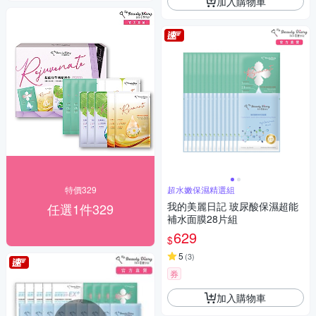
加入購物車
特價329
超水嫩保濕精選組
我的美麗日記 玻尿酸保濕超能
任選1件329
補水面膜28片組
629
$
5
(
3
)
券
加入購物車