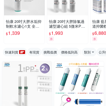
怡康 20吋大胖水垢抑
怡康 20吋大胖除氯過
怡康 
制軟水濾心1支 全屋
濾型濾心組 5微米PP
道抑菌
淨水
CTO燒結壓縮活性碳
心組(9入
1,339
1,993
6,88
$
$
$
全屋淨水
券
券
快速到貨
有現貨
挑戰低價
價格低到高
類別
公升