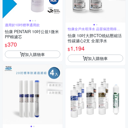
適用於10吋標準通用款
怡康全戶水塔淨水 品質保證用得安
怡康 PENTAIR 10吋公規1微米
心
怡康 10吋大胖CTO燒結壓縮活
PP棉濾芯
性碳濾心2支 全屋淨水
370
$
1,194
$
加入購物車
加入購物車