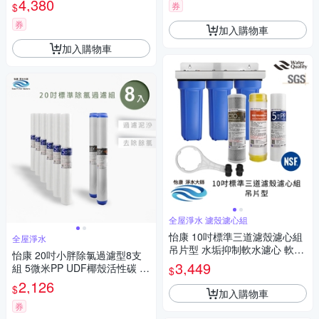
4,380
券
$
券
加入購物車
加入購物車
全屋淨水 濾殼濾心組
怡康 10吋標準三道濾殼濾心組
全屋淨水
吊片型 水垢抑制軟水濾心 軟水
怡康 20吋小胖除氯過濾型8支
超濾型 全屋淨水
3,449
組 5微米PP UDF椰殼活性碳 全
$
屋淨水
2,126
$
加入購物車
券