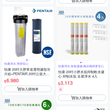
加入購物車
怡康淨水 用得安心
怡康淨水,有效過濾,喝水喝得更安心
怡康 20吋大胖單道透明濾殼吊
怡康 20吋小胖水垢抑制軟水濾
片組+PENTAIR 20吋公規大胖
心 抑制水垢 全屋淨水 4入
纖維活性碳濾心
6,980
$
3,113
$
加入購物車
券
加入購物車