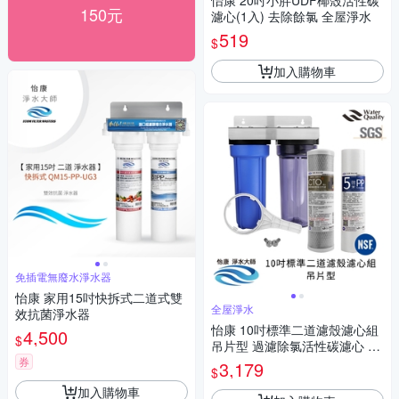
怡康 20吋小胖UDF椰殼活性碳
150元
濾心(1入) 去除餘氯 全屋淨水
519
$
加入購物車
免插電無廢水淨水器
怡康 家用15吋快拆式二道式雙
全屋淨水
效抗菌淨水器
怡康 10吋標準二道濾殼濾心組
4,500
$
吊片型 過濾除氯活性碳濾心 全
屋淨水
券
3,179
$
加入購物車