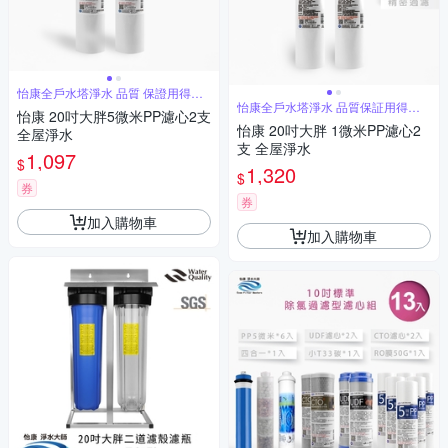
怡康全戶水塔淨水 品質 保證用得安
心
怡康全戶水塔淨水 品質保証用得安
怡康 20吋大胖5微米PP濾心2支
心
怡康 20吋大胖 1微米PP濾心2
全屋淨水
支 全屋淨水
1,097
$
1,320
$
券
券
加入購物車
加入購物車