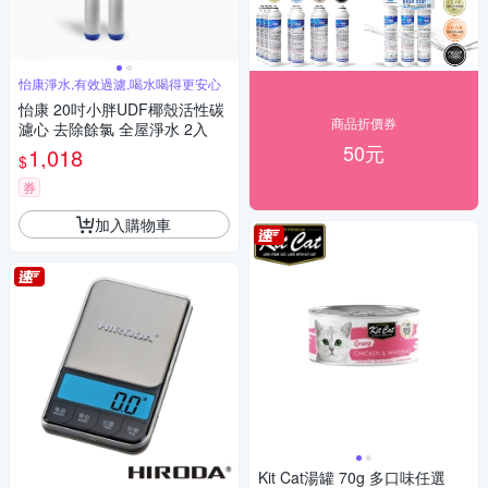
怡康淨水,有效過濾,喝水喝得更安心
怡康 20吋小胖UDF椰殼活性碳
商品折價券
濾心 去除餘氯 全屋淨水 2入
50元
1,018
$
券
加入購物車
Kit Cat湯罐 70g 多口味任選