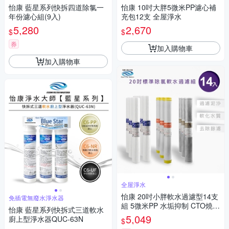
怡康 藍星系列快拆四道除氯一
怡康 10吋大胖5微米PP濾心補
年份濾心組(9入)
充包12支 全屋淨水
5,280
2,670
$
$
券
加入購物車
加入購物車
全屋淨水
怡康 20吋小胖軟水過濾型14支
免插電無廢水淨水器
組 5微米PP 水垢抑制 CTO燒結
怡康 藍星系列快拆式三道軟水
壓縮活性碳 全屋淨水
5,049
廚上型淨水器QUC-63N
$