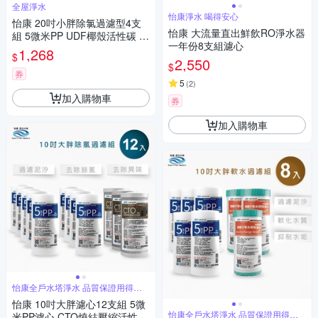
全屋淨水
怡康淨水 喝得安心
怡康 20吋小胖除氯過濾型4支
怡康 大流量直出鮮飲RO淨水器
組 5微米PP UDF椰殼活性碳 全
一年份8支組濾心
屋淨水
1,268
$
2,550
$
券
5
(
2
)
加入購物車
券
加入購物車
怡康全戶水塔淨水 品質保證用得安
心
怡康 10吋大胖濾心12支組 5微
怡康全戶水塔淨水 品質保證用得安
米PP濾心 CTO燒結壓縮活性碳