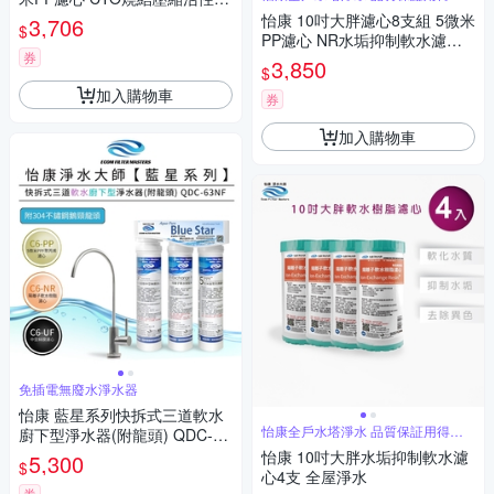
心
濾心 全屋淨水
怡康 10吋大胖濾心8支組 5微米
3,706
$
PP濾心 NR水垢抑制軟水濾心
券
全屋淨水
3,850
$
加入購物車
券
加入購物車
免插電無廢水淨水器
怡康 藍星系列快拆式三道軟水
怡康全戶水塔淨水 品質保証用得安
廚下型淨水器(附龍頭) QDC-63
心
NF
怡康 10吋大胖水垢抑制軟水濾
5,300
$
心4支 全屋淨水
券