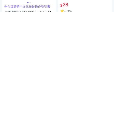
28
$
全台版繁體中文化按鍵操作說明書
5
(
15
)
廣田牌電子秤1200g x 0.1g (A
N-1200) /口袋秤/計數秤/咖啡秤
活動
券
464
8折
$
加入購物車
5
(
2
)
限時下殺
券
加入購物車
日本JIS、美國FDA檢驗合格
OP 無雙酚A摺疊保鮮盒 1200m
l
169
$