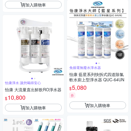
加入購物車
免插電無廢水淨水器
怡康 藍星系列快拆式四道除氯
軟水廚上型淨水器 QUC-64UN
怡康淨水 讓您喝得安心
5,080
$
怡康 大流量直出鮮飲RO淨水器
券
10,800
$
加入購物車
加入購物車