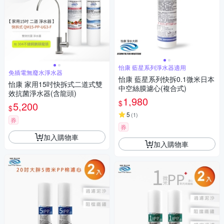
怡康 藍星系列淨水器適用
免插電無廢水淨水器
怡康 藍星系列快拆0.1微米日本
怡康 家用15吋快拆式二道式雙
中空絲膜濾心(複合式)
效抗菌淨水器(含龍頭)
1,980
$
5,200
$
5
(
1
)
券
券
加入購物車
加入購物車