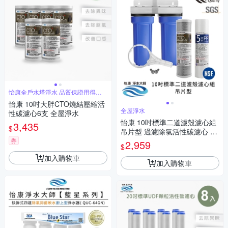
怡康全戶水塔淨水 品質保證用得安
心
怡康 10吋大胖CTO燒結壓縮活
全屋淨水
性碳濾心6支 全屋淨水
怡康 10吋標準二道濾殼濾心組
3,435
$
吊片型 過濾除氯活性碳濾心 全
屋淨水
券
2,959
$
加入購物車
加入購物車