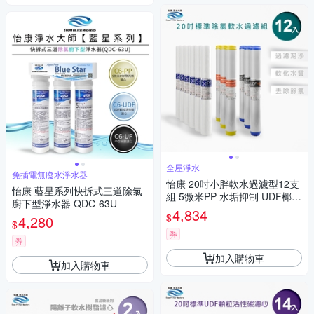
全屋淨水
免插電無廢水淨水器
怡康 20吋小胖軟水過濾型12支
怡康 藍星系列快拆式三道除氯
組 5微米PP 水垢抑制 UDF椰殼
廚下型淨水器 QDC-63U
活性碳 全屋淨水
4,834
$
4,280
$
券
券
加入購物車
加入購物車