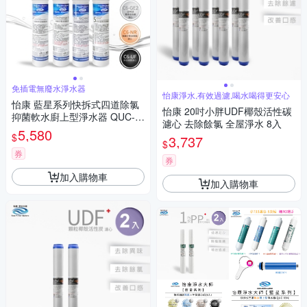
免插電無廢水淨水器
怡康淨水,有效過濾,喝水喝得更安心
怡康 藍星系列快拆式四道除氯
怡康 20吋小胖UDF椰殼活性碳
抑菌軟水廚上型淨水器 QUC-6
濾心 去除餘氯 全屋淨水 8入
4GN
5,580
$
3,737
$
券
券
加入購物車
加入購物車