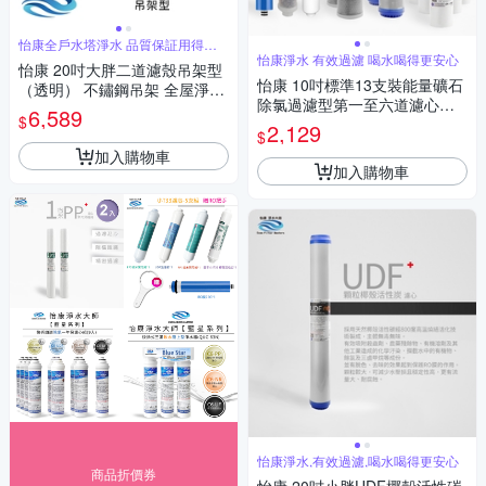
怡康全戶水塔淨水 品質保証用得安
心
怡康淨水 有效過濾 喝水喝得更安心
怡康 20吋大胖二道濾殼吊架型
怡康 10吋標準13支裝能量礦石
（透明） 不鏽鋼吊架 全屋淨水
除氯過濾型第一至六道濾心組
不含濾心
6,589
$
適用家用RO機
2,129
$
加入購物車
加入購物車
怡康淨水,有效過濾,喝水喝得更安心
商品折價券