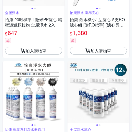
全屋淨水
怡康淨水 喝得安心
怡康 20吋標準 1微米PP濾心 精
怡康 飲水機小T型濾心-5支RO
密過濾顆粒物 全屋淨水 2入
濾心組 [贈RO把手] (濾心長度2
5cm款)
647
1,380
$
$
券
券
加入購物車
加入購物車
怡康 藍星系列淨水器適用
全屋淨水濾心