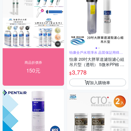
怡康全戶水塔淨水 品質保証用得安
心
怡康 20吋大胖單道濾殼濾心組
商品折價券
吊片型（透明） 5微米PP棉 全
150元
屋淨水
3,778
$
加入購物車