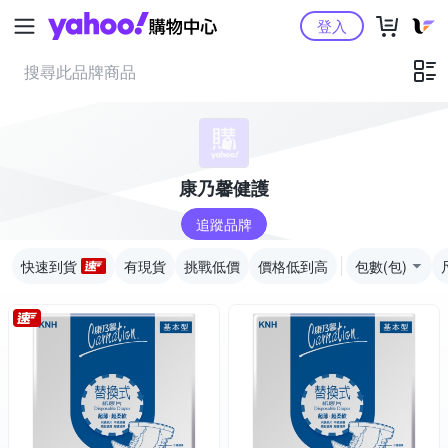
Yahoo購物中心
登入
康乃馨健護
追蹤品牌
快速到貨
有現貨
挑戰低價
價格低到高
包數(包)