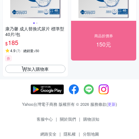
康乃馨 成人替換式尿片 標準型
40片/包
商品折價券
185
150元
$
4.9
(
7
)
總銷量>50
券
加入購物車
Yahoo台灣電子商務 版權所有 © 2026 服務條款(
更新
)
客服中心
|
關於我們
|
購物須知
網路安全
|
隱私權
|
分類地圖