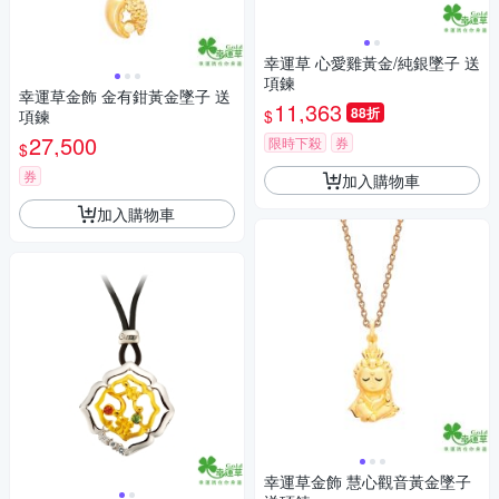
幸運草 心愛雞黃金/純銀墜子 送
項鍊
幸運草金飾 金有鉗黃金墜子 送
11,363
88折
$
項鍊
27,500
限時下殺
券
$
券
加入購物車
加入購物車
幸運草金飾 慧心觀音黃金墜子