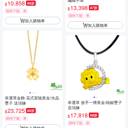
編織手環
10,858
88折
$
13,398
87折
$
限時下殺
券
限時下殺
券
加入購物車
加入購物車
幸運草金飾 花式冒險黃金/水晶
幸運草 放手一搏黃金/純銀墜子
墜子 送項鍊
送項鍊
23,725
88折
$
17,818
88折
$
限時下殺
券
限時下殺
券
加入購物車