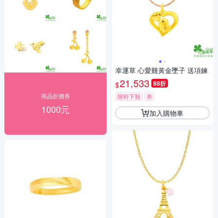
幸運草 心愛雞黃金墜子 送項鍊
21,533
88折
$
商品折價券
限時下殺
券
1000元
加入購物車