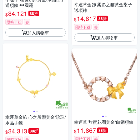
幸運草金飾 柔影之貓黃金墜子
送項鍊-中國繩
送項鍊
84,121
88折
$
14,817
88折
$
限時下殺
券
限時下殺
券
加入購物車
加入購物車
幸運草金飾 心之所願黃金/珍珠/
幸運草 甜蜜花圈黃金/白鋼項鍊
水晶手鍊
11,867
34,313
88折
$
88折
$
限時下殺
券
限時下殺
券