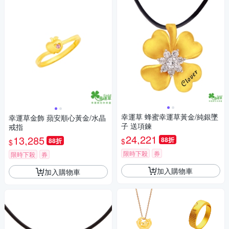
幸運草 蜂蜜幸運草黃金/純銀墜
幸運草金飾 蘋安順心黃金/水晶
子 送項鍊
戒指
24,221
13,285
88折
$
88折
$
限時下殺
券
限時下殺
券
加入購物車
加入購物車