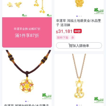
幸運草 鴻福土地爺黃金/水晶墜
子 送項鍊
幸運草金飾 結帳87折
31,181
88折
$
滿1件享87折
限時下殺
券
加入購物車
幸運草 璀璨如錦黃金/水晶墜子