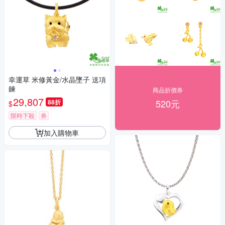
幸運草 米修黃金/水晶墜子 送項
鍊
商品折價券
29,807
520元
88折
$
限時下殺
券
加入購物車