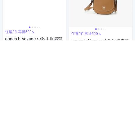
任選2件再折520↘
任選2件再折520↘
agnes b.Voyage 中款手提肩背
agnes b.Voyage 小款光滑皮革
兩用托特包(黑)
旋釦肩背包(棕)
7,800
7,000
$
$
活動
券
活動
券
加入購物車
加入購物車