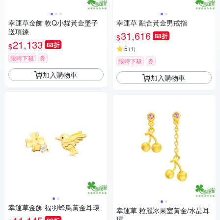
幸運草金飾 軟Q小貓黃金墜子
幸運草 融合黃金男戒指
送項鍊
31,616
88折
$
21,133
88折
$
5
(
1
)
限時下殺
券
限時下殺
券
加入購物車
加入購物車
幸運草金飾 福羽蜂鳥黃金耳環
幸運草 粒麗冰果室黃金/水晶耳
環