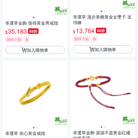
幸運草 漫步香榭黃金女墜子 送
項鍊
幸運草金飾 值得黃金男戒指
13,764
35,183
88折
$
88折
$
限時下殺
券
限時下殺
券
加入購物車
加入購物車
幸運草金飾 源源不盡黃金紅繩
幸運草 依心黃金戒指