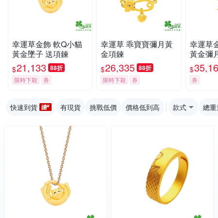
幸運草金飾 軟Q小貓
幸運草 乖寶寶彌月黃
幸運草
黃金墜子 送項鍊
金項鍊
黃金彌
21,133
26,335
35,1
88折
88折
$
$
$
限時下殺
券
限時下殺
券
券
快速到貨
有現貨
挑戰低價
價格低到高
款式
總重