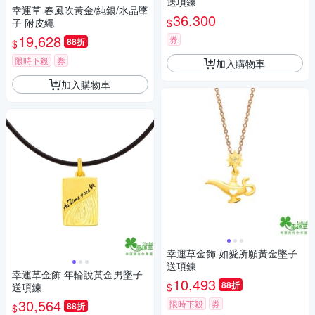
送項鍊
幸運草 春風吹黃金/純銀/水晶墜
36,300
$
子 附皮繩
19,628
券
88折
$
限時下殺
券
加入購物車
加入購物車
幸運草金飾 如愛所願黃金墜子
送項鍊
幸運草金飾 年輪說黃金男墜子
10,493
88折
$
送項鍊
30,564
限時下殺
券
88折
$