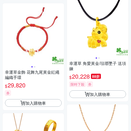
幸運草 角愛黃金/琺瑯墜子 送項
鍊
幸運草金飾 花舞九尾黃金紅繩
20,228
88折
$
編織手環
29,820
限時下殺
券
$
券
加入購物車
加入購物車