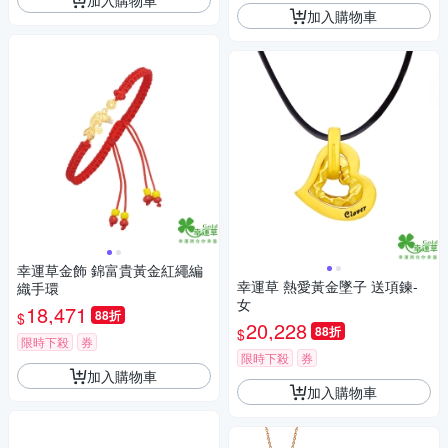
加入購物車
幸運草金飾 錦富貴黃金紅繩編
幸運草 熱愛黃金墜子 送項鍊-
織手環
女
18,471
88折
$
20,228
88折
$
限時下殺
券
限時下殺
券
加入購物車
加入購物車