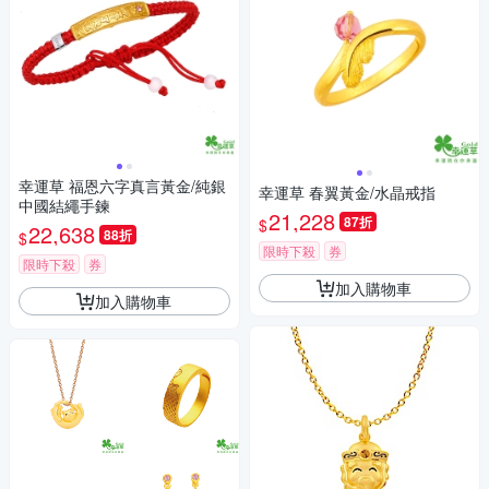
幸運草 福恩六字真言黃金/純銀
幸運草 春翼黃金/水晶戒指
中國結繩手鍊
21,228
87折
$
22,638
88折
$
限時下殺
券
限時下殺
券
加入購物車
加入購物車