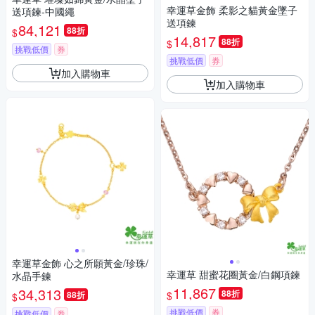
幸運草金飾 柔影之貓黃金墜子
送項鍊-中國繩
送項鍊
84,121
88折
$
14,817
88折
$
挑戰低價
券
挑戰低價
券
加入購物車
加入購物車
幸運草金飾 心之所願黃金/珍珠/
幸運草 甜蜜花圈黃金/白鋼項鍊
水晶手鍊
11,867
34,313
88折
$
88折
$
挑戰低價
券
挑戰低價
券