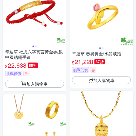
幸運草 福恩六字真言黃金/純銀
幸運草 春翼黃金/水晶戒指
中國結繩手鍊
21,228
87折
$
22,638
88折
$
挑戰低價
券
挑戰低價
券
加入購物車
加入購物車