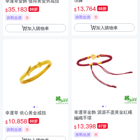
項鍊
幸運草金飾 值得黃金男戒指
13,764
35,183
88折
$
88折
$
挑戰低價
券
挑戰低價
券
加入購物車
加入購物車
幸運草金飾 源源不盡黃金紅繩
幸運草 依心黃金戒指
編織手環
10,858
88折
$
13,398
87折
$
挑戰低價
券
挑戰低價
券
加入購物車