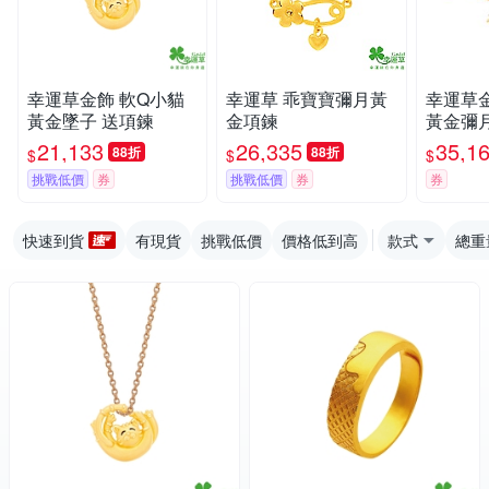
幸運草金飾 軟Q小貓
幸運草 乖寶寶彌月黃
幸運草
黃金墜子 送項鍊
金項鍊
黃金彌
21,133
26,335
35,1
88折
88折
$
$
$
挑戰低價
券
挑戰低價
券
券
快速到貨
有現貨
挑戰低價
價格低到高
款式
總重