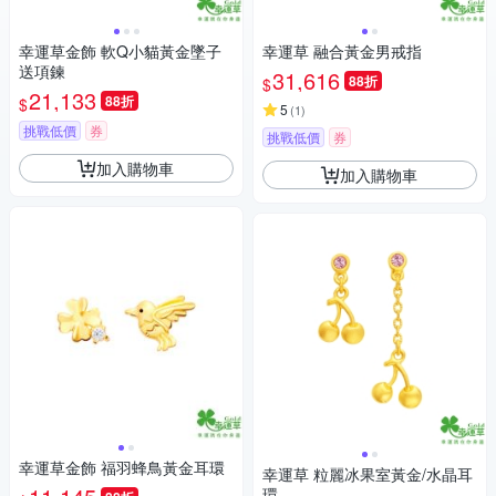
幸運草金飾 軟Q小貓黃金墜子
幸運草 融合黃金男戒指
送項鍊
31,616
88折
$
21,133
88折
$
5
(
1
)
挑戰低價
券
挑戰低價
券
加入購物車
加入購物車
幸運草金飾 福羽蜂鳥黃金耳環
幸運草 粒麗冰果室黃金/水晶耳
環