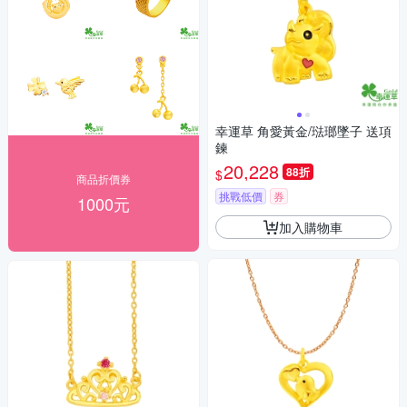
幸運草 角愛黃金/琺瑯墜子 送項
鍊
20,228
88折
$
商品折價券
挑戰低價
券
1000元
加入購物車