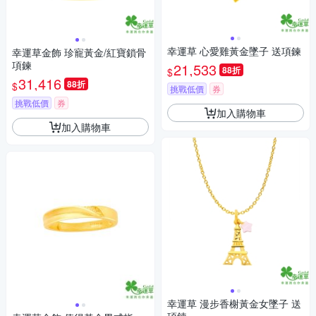
幸運草 心愛雞黃金墜子 送項鍊
幸運草金飾 珍寵黃金/紅寶鎖骨
項鍊
21,533
88折
$
31,416
88折
$
挑戰低價
券
挑戰低價
券
加入購物車
加入購物車
幸運草 漫步香榭黃金女墜子 送