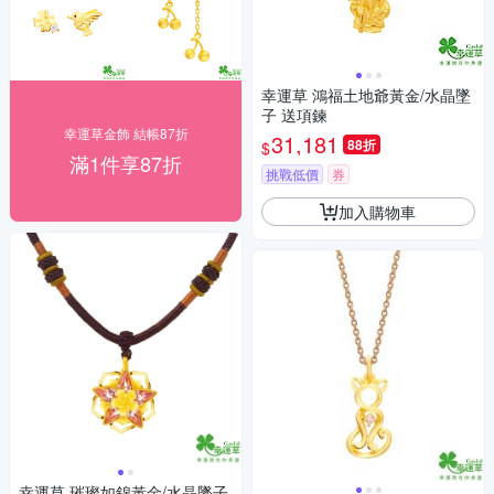
幸運草 鴻福土地爺黃金/水晶墜
子 送項鍊
幸運草金飾 結帳87折
31,181
88折
$
滿1件享87折
挑戰低價
券
加入購物車
幸運草 璀璨如錦黃金/水晶墜子