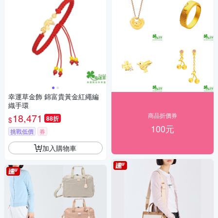
幸運草金飾 錦富貴黃金紅繩編
織手環
18,471
商品折價券
88折
$
100元
挑戰低價
券
加入購物車