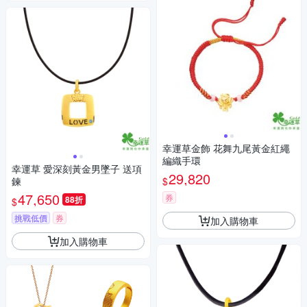
幸運草金飾 花舞九尾黃金紅繩
編織手環
幸運草 愛深刻黃金男墜子 送項
29,820
$
鍊
47,650
券
88折
$
挑戰低價
券
加入購物車
加入購物車