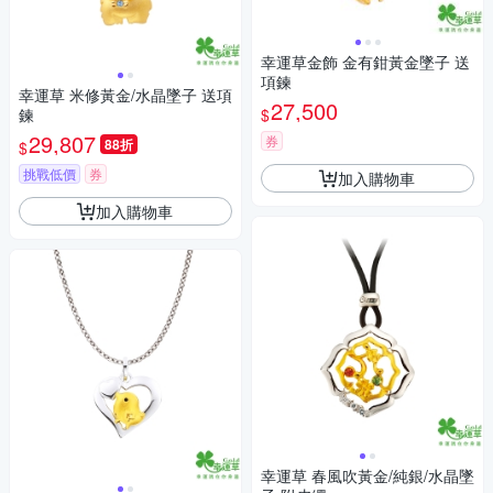
幸運草金飾 金有鉗黃金墜子 送
項鍊
幸運草 米修黃金/水晶墜子 送項
27,500
$
鍊
29,807
券
88折
$
挑戰低價
券
加入購物車
加入購物車
幸運草 春風吹黃金/純銀/水晶墜