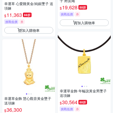
子 附皮繩
幸運草 心愛雞黃金/純銀墜子 送
19,628
88折
$
項鍊
11,363
挑戰低價
券
88折
$
挑戰低價
券
加入購物車
加入購物車
幸運草金飾 年輪說黃金男墜子
送項鍊
幸運草金飾 慧心觀音黃金墜子
30,564
88折
$
送項鍊
36,300
挑戰低價
券
$