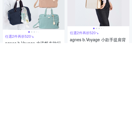
任選2件再折520↘
任選2件再折520↘
agnes b.Voyage 小款手提肩背
agnes b.Voyage 水洗帆布旅行
兩用托特包(棕白)
包附有鎖頭(多款/附有鎖頭)
7,200
$
6,000
$
活動
券
活動
券
加入購物車
加入購物車