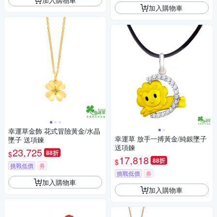
加入購物車
幸運草金飾 花式冒險黃金/水晶
幸運草 放手一搏黃金/純銀墜子
墜子 送項鍊
送項鍊
23,725
88折
$
17,818
88折
$
挑戰低價
券
挑戰低價
券
加入購物車
加入購物車