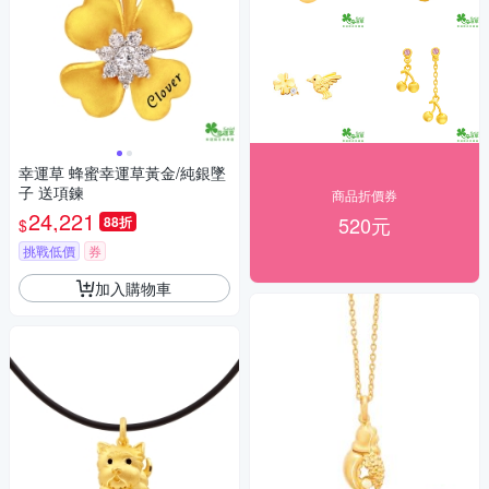
幸運草 蜂蜜幸運草黃金/純銀墜
子 送項鍊
商品折價券
24,221
520元
88折
$
挑戰低價
券
加入購物車