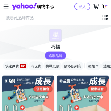
Yahoo購物中心
登入
巧福
追蹤品牌
快速到貨
有現貨
挑戰低價
價格低到高
種類
適用