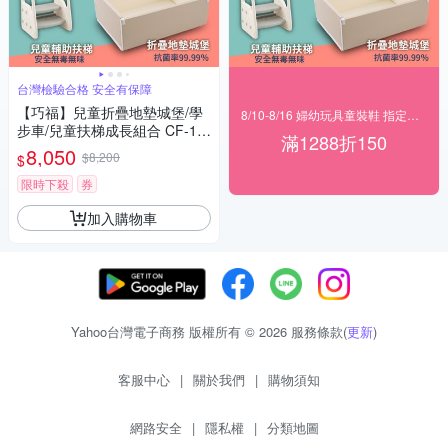
台灣檢驗合格 安全有保障
【巧福】兒童折疊地墊城堡/學
8/10-8/16 婦幼玩具童裝鞋 指定品滿1288折150
步車/兒童扶梯成長組合 CF-10
滿1288折150
15M
8,050
$8,200
$
限時下殺
券
加入購物車
Yahoo台灣電子商務 版權所有 © 2026 服務條款(
更新
)
客服中心
|
關於我們
|
購物須知
網路安全
|
隱私權
|
分類地圖