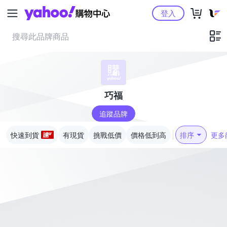
Yahoo購物中心
登入
巧福
追蹤品牌
快速到貨
有現貨
挑戰低價
價格低到高
排序
更多