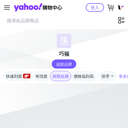
Yahoo購物中心
登入
巧福
追蹤品牌
快速到貨
有現貨
挑戰低價
價格低到高
排序
更多