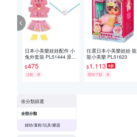
日本小美樂娃娃配件 小
任選日本小美樂娃娃 龍
兔外套裝 PL51444 原廠
龍小美樂 PL51623
公司貨
475
1,113
9折
$
$
活動
券
限時下殺
券
依分類篩選
全部分類
婦幼/童鞋/玩具/樂器