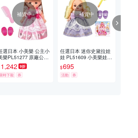
補貨中
補貨中
任選日本 小美樂 公主小
任選日本 迷你史黛拉娃
任
美樂PL51277 原廠公司
娃 PL51609 小美樂娃娃
樂 PL51608 小美樂娃娃
貨 PILOT
公司貨
公
1,242
695
6
9折
$
$
$
限時下殺
券
活動
券
活動