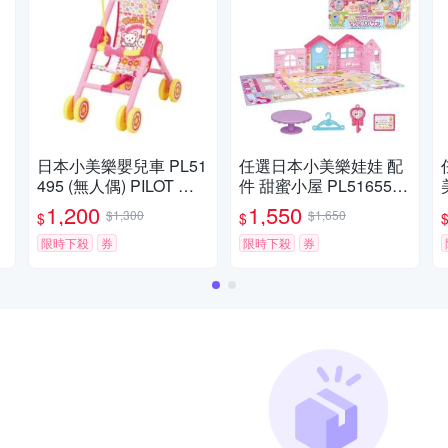
日本小美樂嬰兒車 PL51
任選日本小美樂娃娃 配
495 (無人偶) PILOT 原
件 甜蜜小屋 PL51655
廠公司貨
公司貨
1,200
1,550
$1,300
$1,650
$
$
限時下殺
券
限時下殺
券