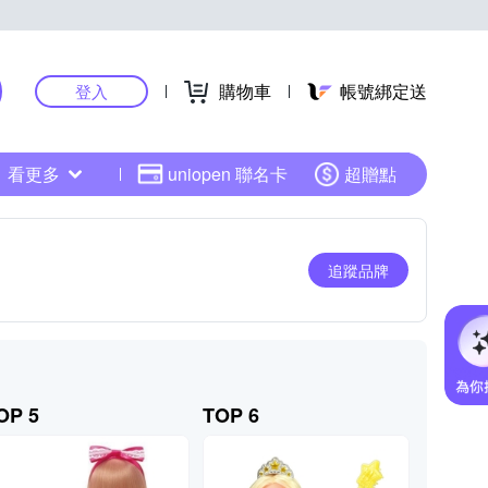
購物車
帳號綁定送
登入
看更多
uniopen 聯名卡
超贈點
追蹤品牌
OP 5
TOP 6
TOP