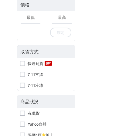
價格
-
確定
取貨方式
快速到貨
7-11常溫
7-11冷凍
商品狀況
有現貨
Yahoo自營
評價4顆
以上