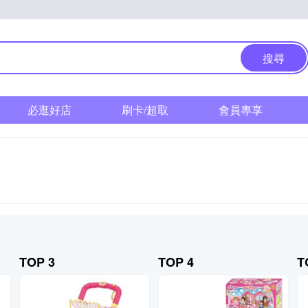
搜尋
必逛好店
刷卡/超取
會員專享
TOP 3
TOP 4
T