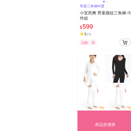
男童三角褲特選
小宜而爽 男童羅紋三角褲~5
件組
599
$
5
(
1
)
活動
券
商品折價券