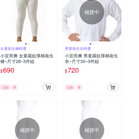
補貨中
女童衛生褲特選
男童衛生衣特選
小宜而爽 女童羅紋厚棉衛生
小宜而爽 男童羅紋厚棉衛生
褲~尺寸28~3件組
衣~尺寸30~3件組
690
720
$
$
活動
券
活動
券
補貨中
補貨中