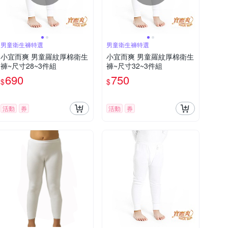
男童衛生褲特選
男童衛生褲特選
小宜而爽 男童羅紋厚棉衛生
小宜而爽 男童羅紋厚棉衛生
褲~尺寸28~3件組
褲~尺寸32~3件組
690
750
$
$
活動
券
活動
券