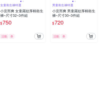
女童衛生褲特選
男童衛生褲特選
小宜而爽 女童羅紋厚棉衛生
小宜而爽 男童羅紋厚棉衛生
褲~尺寸32~3件組
褲~尺寸30~3件組
750
720
$
$
活動
券
活動
券