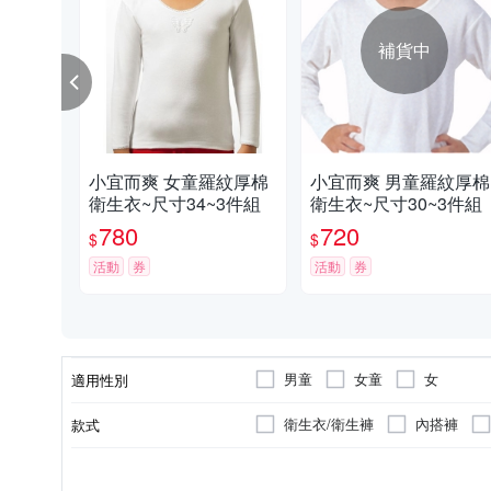
補貨中
小宜而爽 女童羅紋厚棉
小宜而爽 男童羅紋厚棉
衛生衣~尺寸34~3件組
衛生衣~尺寸30~3件組
780
720
$
$
活動
券
活動
券
男童
女童
女
適用性別
衛生衣/衛生褲
內搭褲
款式
正常版型
正常
棉質
透氣
薄
聚酯纖維
FREE SIZE
顏色
版型
厚度
主材質
功能
尺寸