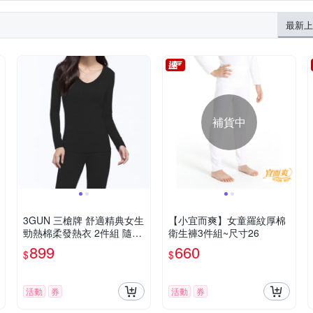
最新上
補貨中
3GUN 三槍牌 舒適精典女生
【小宜而爽】女童羅紋厚棉
勁熱棉柔發熱衣 2件組 隨機
衛生褲3件組~尺寸26
取色
899
660
$
$
活動
券
活動
券