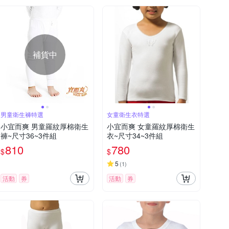
補貨中
男童衛生褲特選
女童衛生衣特選
小宜而爽 男童羅紋厚棉衛生
小宜而爽 女童羅紋厚棉衛生
褲~尺寸36~3件組
衣~尺寸34~3件組
810
780
$
$
5
(
1
)
活動
券
活動
券