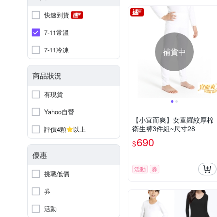
快速到貨
7-11常溫
7-11冷凍
補貨中
商品狀況
有現貨
Yahoo自營
【小宜而爽】女童羅紋厚棉
衛生褲3件組~尺寸28
評價4顆
以上
690
$
優惠
活動
券
挑戰低價
券
活動