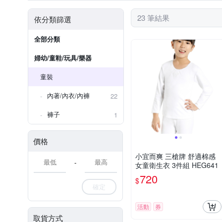
23 筆結果
依分類篩選
全部分類
婦幼/童鞋/玩具/樂器
童裝
內著/內衣/內褲
22
褲子
1
價格
小宜而爽 三槍牌 舒適棉感
-
女童衛生衣 3件組 HEG641
720
$
確定
活動
券
取貨方式