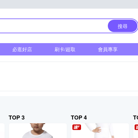
搜尋
必逛好店
刷卡/超取
會員專享
TOP 3
TOP 4
T