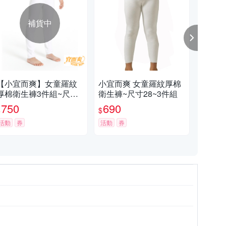
補貨中
【小宜而爽】女童羅紋
小宜而爽 女童羅紋厚棉
小宜
厚棉衛生褲3件組~尺寸3
衛生褲~尺寸28~3件組
衛生
2
750
690
7
$
$
$
活動
券
活動
券
活動