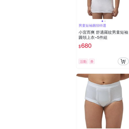
男童短袖圓領特選
小宜而爽 舒適羅紋男童短袖
圓領上衣~5件組
680
$
活動
券