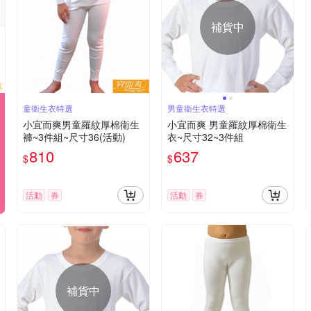
補貨中
童衛生衣特選
男童衛生衣特選
小宜而爽男童羅紋厚棉衛生
小宜而爽 男童羅紋厚棉衛生
褲~3件組~尺寸36(活動)
衣~尺寸32~3件組
810
637
$
$
活動
券
活動
券
補貨中