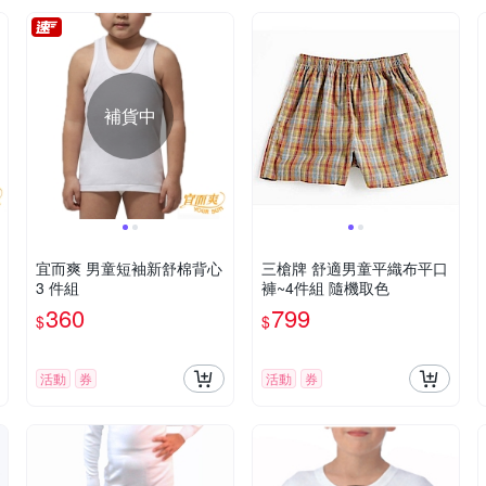
補貨中
宜而爽 男童短袖新舒棉背心
三槍牌 舒適男童平織布平口
3 件組
褲~4件組 隨機取色
360
799
$
$
活動
券
活動
券