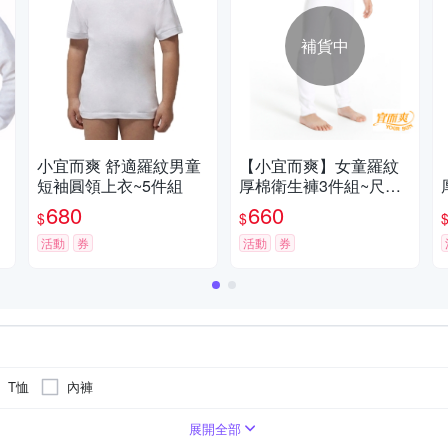
補貨中
小宜而爽 舒適羅紋男童
【小宜而爽】女童羅紋
短袖圓領上衣~5件組
厚棉衛生褲3件組~尺寸2
6
680
660
$
$
活動
券
活動
券
T恤
內褲
展開全部