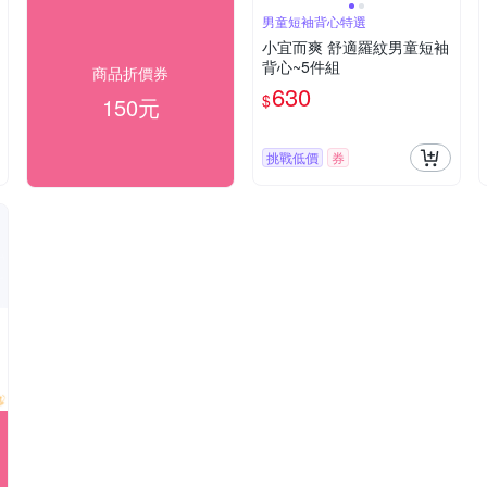
男童短袖背心特選
小宜而爽 舒適羅紋男童短袖
背心~5件組
商品折價券
630
$
150元
挑戰低價
券