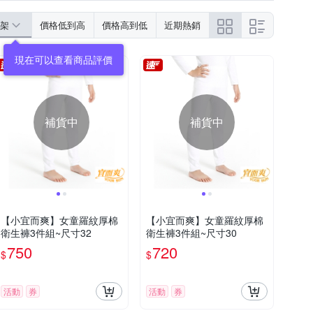
架
價格低到高
價格高到低
近期熱銷
補貨中
補貨中
【小宜而爽】女童羅紋厚棉
【小宜而爽】女童羅紋厚棉
衛生褲3件組~尺寸32
衛生褲3件組~尺寸30
750
720
$
$
活動
券
活動
券