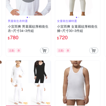
男童衛生衣特選
女童衛生褲特選
小宜而爽 男童羅紋厚棉衛生
小宜而爽 女童羅紋厚棉衛生
衣~尺寸34~3件組
褲~尺寸30~3件組
780
720
$
$
活動
券
活動
券