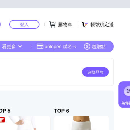
購物車
帳號綁定送
登入
看更多
uniopen 聯名卡
超贈點
追蹤品牌
OP 5
TOP 6
TOP