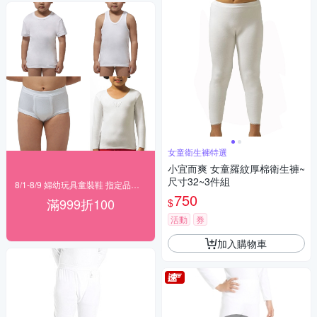
女童衛生褲特選
小宜而爽 女童羅紋厚棉衛生褲~
尺寸32~3件組
8/1-8/9 婦幼玩具童裝鞋 指定品滿999折100
750
滿999折100
$
活動
券
加入購物車