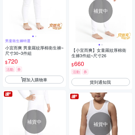
補貨中
男童衛生褲特選
小宜而爽 男童羅紋厚棉衛生褲~
【小宜而爽】女童羅紋厚棉衛
尺寸30~3件組
生褲3件組~尺寸26
720
$
660
$
活動
券
活動
券
加入購物車
貨到通知我
補貨中
補貨中