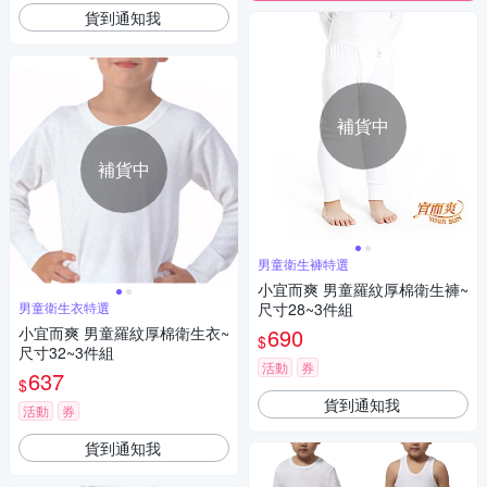
貨到通知我
補貨中
補貨中
男童衛生褲特選
小宜而爽 男童羅紋厚棉衛生褲~
男童衛生衣特選
尺寸28~3件組
小宜而爽 男童羅紋厚棉衛生衣~
690
$
尺寸32~3件組
活動
券
637
$
貨到通知我
活動
券
貨到通知我