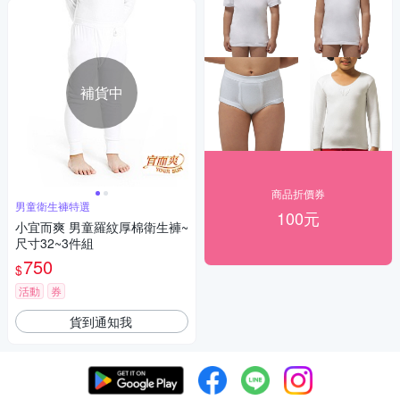
補貨中
商品折價券
男童衛生褲特選
100元
小宜而爽 男童羅紋厚棉衛生褲~
尺寸32~3件組
750
$
活動
券
貨到通知我