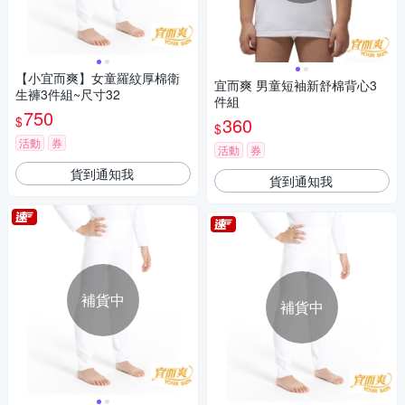
【小宜而爽】女童羅紋厚棉衛
宜而爽 男童短袖新舒棉背心3
生褲3件組~尺寸32
件組
750
$
360
$
活動
券
活動
券
貨到通知我
貨到通知我
補貨中
補貨中