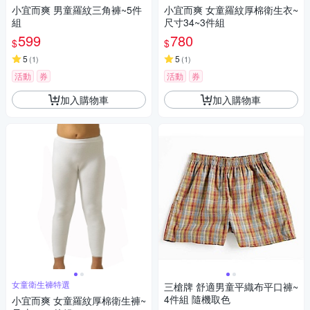
小宜而爽 男童羅紋三角褲~5件
小宜而爽 女童羅紋厚棉衛生衣~
組
尺寸34~3件組
599
780
$
$
5
5
(
1
)
(
1
)
活動
券
活動
券
加入購物車
加入購物車
女童衛生褲特選
三槍牌 舒適男童平織布平口褲~
4件組 隨機取色
小宜而爽 女童羅紋厚棉衛生褲~