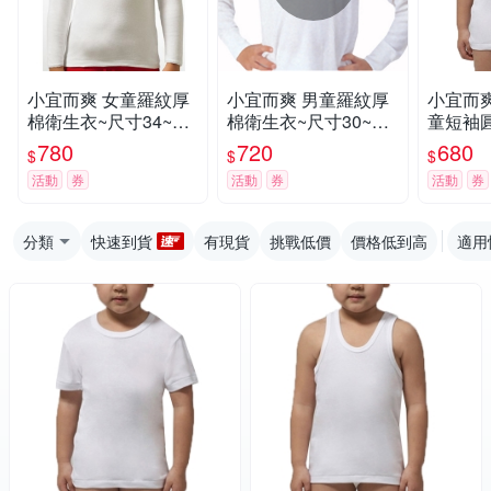
小宜而爽 女童羅紋厚
小宜而爽 男童羅紋厚
小宜而
棉衛生衣~尺寸34~3
棉衛生衣~尺寸30~3
童短袖
件組
件組
組
780
720
680
$
$
$
活動
券
活動
券
活動
券
分類
快速到貨
有現貨
挑戰低價
價格低到高
適用