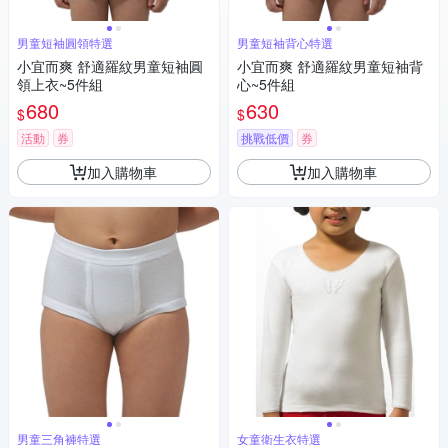
男童短袖圓領特選
男童短袖背心特選
小宜而爽 舒適羅紋男童短袖圓
小宜而爽 舒適羅紋男童短袖背
領上衣~5件組
心~5件組
680
630
$
$
活動
券
挑戰低價
券
加入購物車
加入購物車
男童三角褲特選
女童衛生衣特選