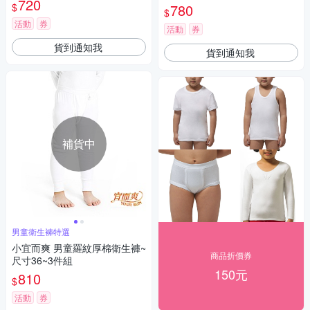
720
$
780
$
活動
券
活動
券
貨到通知我
貨到通知我
補貨中
男童衛生褲特選
小宜而爽 男童羅紋厚棉衛生褲~
商品折價券
尺寸36~3件組
150元
810
$
活動
券