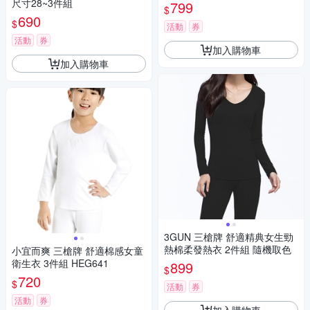
尺寸28~3件組
799
$
690
$
活動
券
活動
券
加入購物車
加入購物車
3GUN 三槍牌 舒適精典女生勁
熱棉柔發熱衣 2件組 隨機取色
小宜而爽 三槍牌 舒適棉感女童
衛生衣 3件組 HEG641
899
$
720
$
活動
券
活動
券
加入購物車