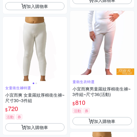
加入購物車
童衛生衣特選
女童衛生褲特選
小宜而爽男童羅紋厚棉衛生褲~
3件組~尺寸36(活動)
小宜而爽 女童羅紋厚棉衛生褲~
尺寸30~3件組
810
$
720
$
活動
券
活動
券
加入購物車
加入購物車