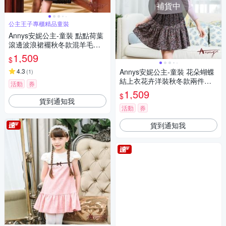
補貨中
公主王子專櫃精品童裝
Annys安妮公主-童裝 點點荷葉
滾邊波浪裙襬秋冬款混羊毛背
心裙*2620黑色
1,509
$
4.3
Annys安妮公主-童裝 花朵蝴蝶
(
1
)
結上衣花卉洋裝秋冬款兩件式
活動
券
套裝*2242紫色
1,509
$
貨到通知我
活動
券
貨到通知我