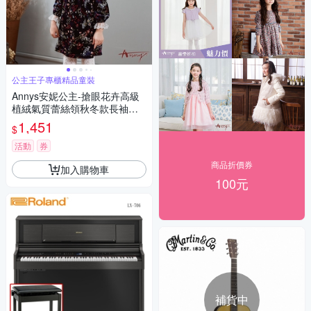
公主王子專櫃精品童裝
Annys安妮公主-搶眼花卉高級
植絨氣質蕾絲領秋冬款長袖洋
裝*9614藍色
1,451
$
活動
券
商品折價券
加入購物車
100元
補貨中