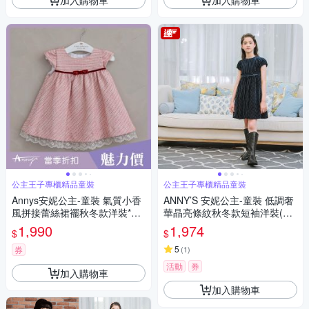
公主王子專櫃精品童裝
公主王子專櫃精品童裝
Annys安妮公主-童裝 氣質小香
ANNY’S 安妮公主-童裝 低調奢
風拼接蕾絲裙襬秋冬款洋裝*52
華晶亮條紋秋冬款短袖洋裝(22
56粉紅
18藍色)
1,990
1,974
$
$
5
券
(
1
)
活動
券
加入購物車
加入購物車