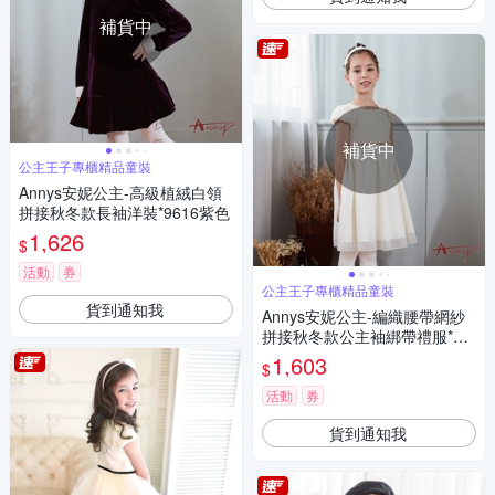
補貨中
補貨中
公主王子專櫃精品童裝
Annys安妮公主-高級植絨白領
拼接秋冬款長袖洋裝*9616紫色
1,626
$
活動
券
公主王子專櫃精品童裝
貨到通知我
Annys安妮公主-編織腰帶網紗
拼接秋冬款公主袖綁帶禮服*92
08米白
1,603
$
活動
券
貨到通知我