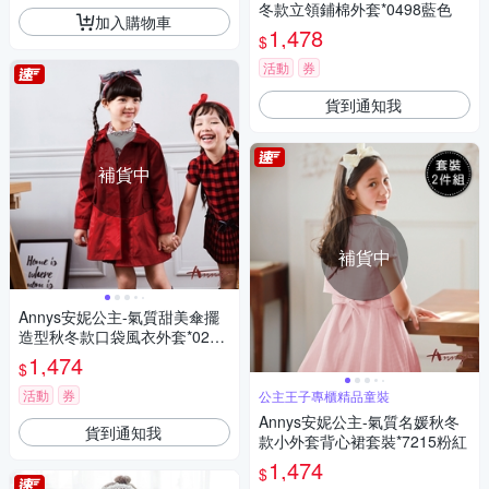
冬款立領鋪棉外套*0498藍色
加入購物車
1,478
$
活動
券
貨到通知我
補貨中
補貨中
Annys安妮公主-氣質甜美傘擺
造型秋冬款口袋風衣外套*0298
紅色
1,474
$
活動
券
公主王子專櫃精品童裝
Annys安妮公主-氣質名媛秋冬
貨到通知我
款小外套背心裙套裝*7215粉紅
1,474
$