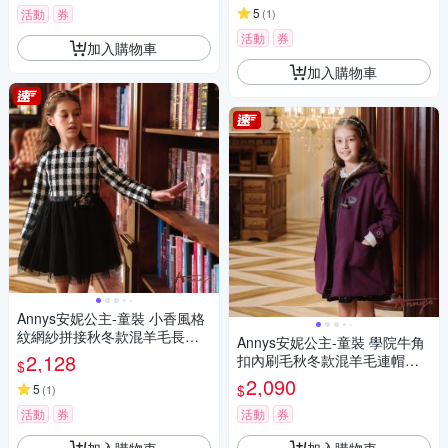
5
活動
券
(
1
)
活動
券
加入購物車
加入購物車
Annys安妮公主-童裝 小香風格
紋網紗拼接秋冬款混羊毛長袖
Annys安妮公主-童裝 學院牛角
洋裝*2610黑色
2,128
扣內刷毛秋冬款混羊毛連帽大
$
衣*2670紫色
2,090
$
5
(
1
)
活動
券
活動
券
加入購物車
加入購物車