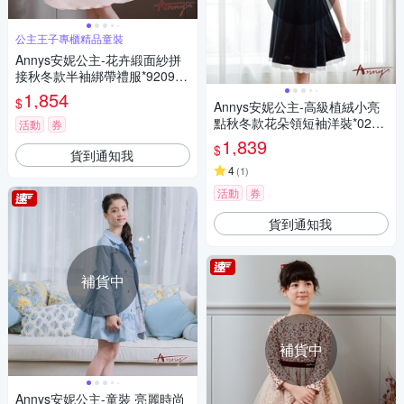
公主王子專櫃精品童裝
Annys安妮公主-花卉緞面紗拼
接秋冬款半袖綁帶禮服*9209粉
紅
1,854
$
Annys安妮公主-高級植絨小亮
點秋冬款花朵領短袖洋裝*0219
活動
券
藍色
1,839
$
貨到通知我
4
(
1
)
活動
券
貨到通知我
補貨中
補貨中
Annys安妮公主-童裝 亮麗時尚