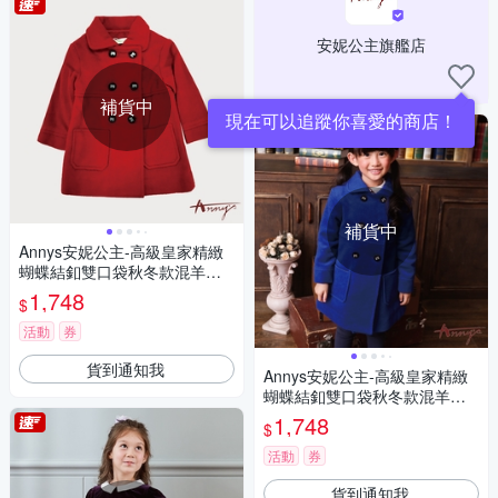
安妮公主旗艦店
補貨中
現在可以追蹤你喜愛的商店！
補貨中
Annys安妮公主-高級皇家精緻
蝴蝶結釦雙口袋秋冬款混羊毛
大衣*6676紅色
1,748
$
活動
券
貨到通知我
Annys安妮公主-高級皇家精緻
蝴蝶結釦雙口袋秋冬款混羊毛
大衣*6676藍色
1,748
$
活動
券
貨到通知我