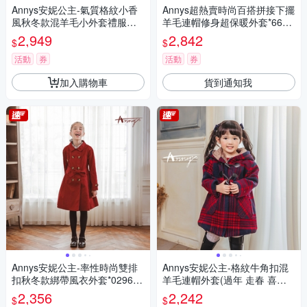
Annys安妮公主-氣質格紋小香
Annys超熱賣時尚百搭拼接下擺
風秋冬款混羊毛小外套禮服套
羊毛連帽修身超保暖外套*6686
裝*2606粉紅
白
2,949
2,842
$
$
活動
券
活動
券
加入購物車
貨到通知我
Annys安妮公主-率性時尚雙排
Annys安妮公主-格紋牛角扣混
扣秋冬款綁帶風衣外套*0296紅
羊毛連帽外套(過年 走春 喜氣)*
色
1672藍色
2,356
2,242
$
$