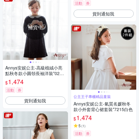
活動
券
貨到通知我
補貨中
Annys安妮公主-高級植絨小亮
點秋冬款小圓領長袖洋裝*0222
藍色
1,474
$
活動
券
公主王子專櫃精品童裝
貨到通知我
Annys安妮公主-氣質名媛秋冬
款小外套背心裙套裝*7215白色
1,474
$
5
(
1
)
活動
券