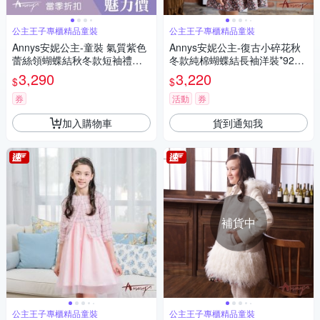
公主王子專櫃精品童裝
公主王子專櫃精品童裝
Annys安妮公主-童裝 氣質紫色
Annys安妮公主-復古小碎花秋
蕾絲領蝴蝶結秋冬款短袖禮服*
冬款純棉蝴蝶結長袖洋裝*9238
5204紫色
卡其
3,290
3,220
$
$
券
活動
券
加入購物車
貨到通知我
補貨中
公主王子專櫃精品童裝
公主王子專櫃精品童裝