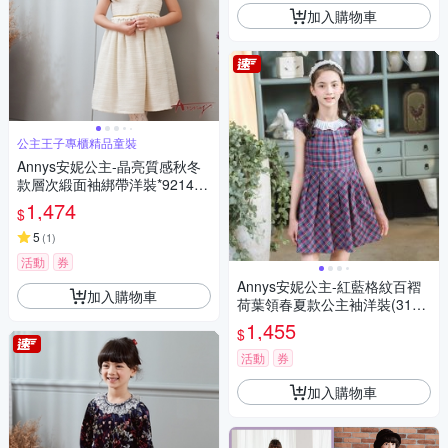
加入購物車
公主王子專櫃精品童裝
Annys安妮公主-晶亮質感秋冬
款層次緞面袖綁帶洋裝*9214米
白
1,474
$
5
(
1
)
活動
券
Annys安妮公主-紅藍格紋百褶
加入購物車
荷葉領春夏款公主袖洋裝(3146
藍色)
1,455
$
活動
券
加入購物車