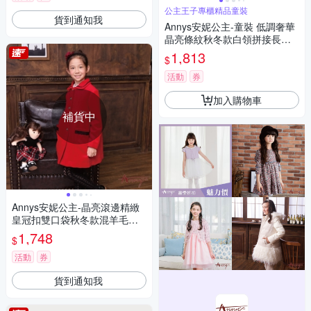
公主王子專櫃精品童裝
貨到通知我
Annys安妮公主-童裝 低調奢華
晶亮條紋秋冬款白領拼接長袖
洋裝*2217藍色
1,813
$
活動
券
加入購物車
補貨中
Annys安妮公主-晶亮滾邊精緻
皇冠扣雙口袋秋冬款混羊毛大
衣*6680紅色
1,748
$
活動
券
貨到通知我