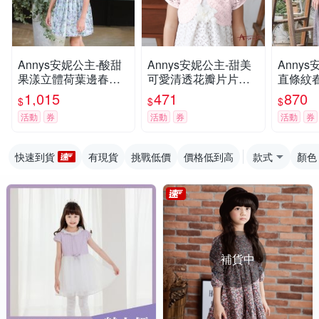
Annys安妮公主-酸甜
Annys安妮公主-甜美
Anny
果漾立體荷葉邊春夏
可愛清透花瓣片片蕾
直條紋
款無袖純棉綁帶洋裝
絲小外套*7182粉紅
棉洋裝(
1,015
471
870
$
$
$
(3308綠色)
活動
券
活動
券
活動
券
快速到貨
有現貨
挑戰低價
價格低到高
款式
顏色
補貨中