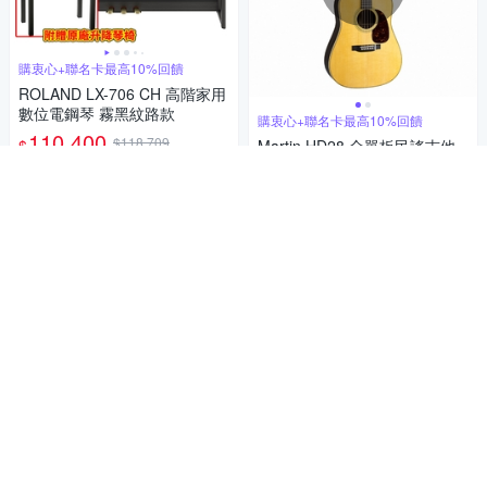
購衷心+聯名卡最高10%回饋
ROLAND LX-706 CH 高階家用
數位電鋼琴 霧黑紋路款
購衷心+聯名卡最高10%回饋
110,400
$118,709
$
Martin HD28 全單板民謠吉他
110,102
限時下殺
$118,389
$
限時下殺
券
加入購物車
貨到通知我
補貨中