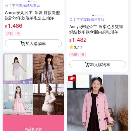
公主王子專櫃精品童裝
Annys安妮公主-童裝 拼接造型
設計秋冬款混羊毛公主袖洋裝*
公主王子專櫃精品童裝
2612粉紅
1,486
$
Annys安妮公主-溫柔色系雙蝴
蝶結秋冬款傘擺內刷毛混羊毛
活動
券
大衣*9670水藍
1,482
$
加入購物車
3.7
(
1
)
活動
券
加入購物車
商品折價券