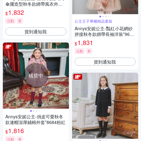
傘擺造型秋冬款綁帶風衣外套*
2298水藍
1,832
$
活動
券
公主王子專櫃精品童裝
Annys安妮公主-豔紅小花網紗
貨到通知我
拼接秋冬款綁帶長袖洋裝*9608
紅色
1,831
$
活動
券
貨到通知我
補貨中
Annys安妮公主-俏皮可愛秋冬
款連帽澎厚鋪棉外套*8684粉紅
1,816
$
活動
券