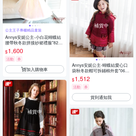
補貨中
公主王子專櫃精品童裝
Annys安妮公主-小白花蝴蝶結
腰帶秋冬款拼接紗裙禮服*8214
黃色
1,600
$
活動
券
Annys安妮公主-蝴蝶結愛心口
加入購物車
袋秋冬款帽可拆鋪棉外套*0680
紅色
1,512
$
活動
券
貨到通知我
補貨中