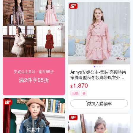
安妮公主童裝・兩件95折
Annys安妮公主-童裝 亮麗時尚
傘擺造型秋冬款綁帶風衣外套*
滿2件享95折
2298粉紅
1,870
$
活動
券
加入購物車
補貨中