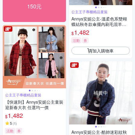
150元
公主王子專櫃精品童裝
Annys安妮公主-溫柔色系雙蝴
蝶結秋冬款傘擺內刷毛混羊毛
大衣*9670粉紅
1,482
$
活動
券
加入購物車
補貨中
公主王子專櫃精品童裝
【快速到】Annys安妮公主童裝
迎新春大衣 任選均一價
1,482
$
5
(
1
)
活動
券
Annys安妮公主-酷帥迷彩紋秋