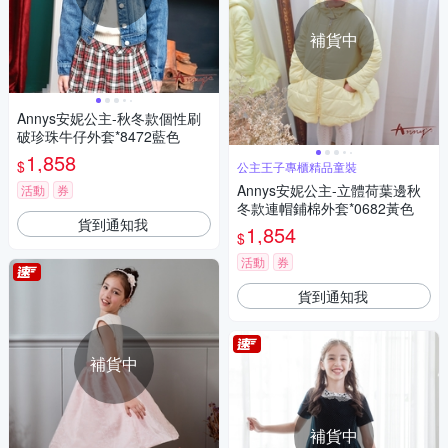
補貨中
Annys安妮公主-秋冬款個性刷
破珍珠牛仔外套*8472藍色
1,858
$
公主王子專櫃精品童裝
Annys安妮公主-立體荷葉邊秋
活動
券
冬款連帽鋪棉外套*0682黃色
貨到通知我
1,854
$
活動
券
貨到通知我
補貨中
補貨中