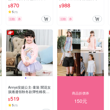
1499藍色
洋裝(3161藍色)
870
988
$
$
5
(
1
)
活動
券
活動
券
Annys安妮公主-童裝 聞花女
孩捲邊領秋冬款彈性棉長袖
商品折價券
上衣*2418粉紅
519
$
150元
5
(
1
)