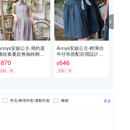
Annys安妮公主-簡約直
Annys安妮公主-輕薄仿
An
條紋春夏款無袖純棉洋
牛仔布搭配百摺設計春
紋
裝(3320咖啡色)
夏款短裙(3186藍色)
款鬆
870
646
6
$
$
$
活動
券
活動
券
活動
夾克/棒球外套/運動外套
褲裙
更多
恤
吊帶裙
斗篷披風
牛仔外套