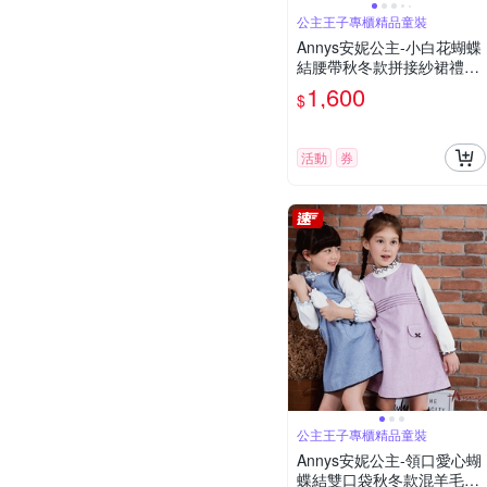
公主王子專櫃精品童裝
Annys安妮公主-小白花蝴蝶
結腰帶秋冬款拼接紗裙禮服*
8214黃色
1,600
$
活動
券
公主王子專櫃精品童裝
Annys安妮公主-領口愛心蝴
蝶結雙口袋秋冬款混羊毛背