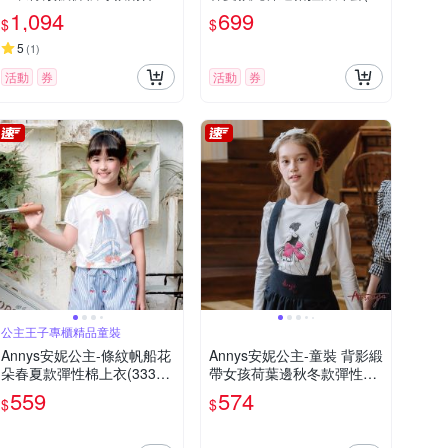
套裝*0649藍色
376藍色)
1,094
699
$
$
5
(
1
)
活動
券
活動
券
公主王子專櫃精品童裝
Annys安妮公主-條紋帆船花
Annys安妮公主-童裝 背影緞
朵春夏款彈性棉上衣(3332
帶女孩荷葉邊秋冬款彈性棉
白色)
長袖上衣*2420白色
559
574
$
$