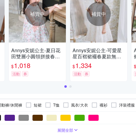
補貨中
補貨中
Annys安妮公主-夏日花
Annys安妮公主-可愛星
田雙層小圓領拼接春夏
星百褶裙襬春夏款無袖
款無袖洋裝(3156粉紅
洋裝(3122金色)
1,018
1,334
$
$
色)
活動
券
活動
券
運動褲/休閒褲
短裙
T恤
風衣/大衣
襯衫
洋裝禮服
鋪綿外套
外出套裝
針織衫/毛衣
POLO衫
背心/無袖T
裙
分褲/七分褲
牌標示
七分袖
毛料
五分袖
有機棉
萊賽爾纖維(天絲)
羽絨
展開全部