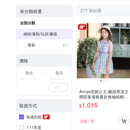
271 筆結果
依分類篩選
全部分類
婦幼/童鞋/玩具/樂器
童裝
271
價格
-
確定
Annys安妮公主-酸甜果漾立
體荷葉邊春夏款無袖純棉綁
帶洋裝(3308綠色)
1,015
取貨方式
$
快速到貨
活動
券
7-11常溫