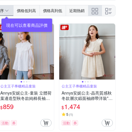
序
價格低到高
價格高到低
近期熱銷
公主王子專櫃精品童裝
公主王子專櫃精品童裝
Annys安妮公主-童裝 立體荷
Annys安妮公主-晶亮質感秋
葉邊造型秋冬款純棉長袖襯
冬款層次緞面袖綁帶洋裝*9
衫*2274白色
214米白
859
1,474
$
$
5
(
1
)
活動
券
活動
券