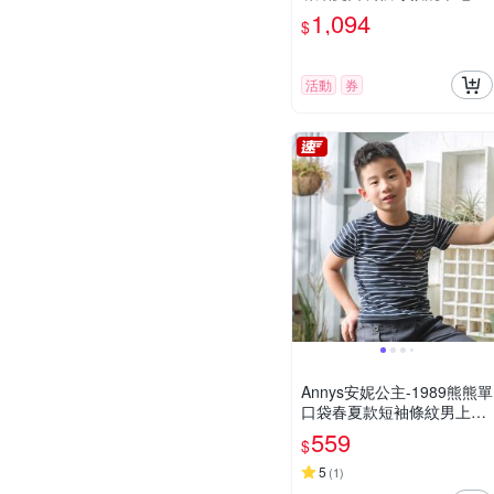
心裙*9618紫色
1,094
$
活動
券
Annys安妮公主-1989熊熊單
口袋春夏款短袖條紋男上衣
(3386藍色)
559
$
5
(
1
)