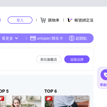
購物車
帳號綁定送
登入
看更多
uniopen 聯名卡
超贈點
前往旗艦店
追蹤品牌
OP 5
TOP 6
TOP