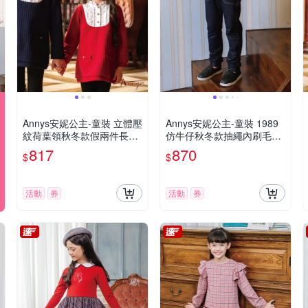
Annys安妮公主-童裝 立體壓
Annys安妮公主-童裝 1989
紋荷葉領秋冬款假兩件長袖
仿牛仔秋冬款抽繩內刷毛長
洋裝*2642紅色
褲*2496藍色
817
870
$
$
活動
券
活動
券