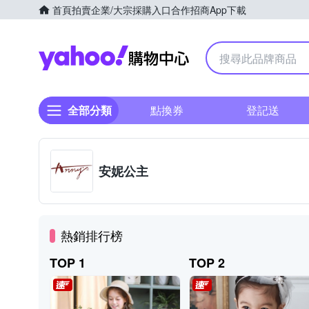
首頁
拍賣
企業/大宗採購入口
合作招商
App下載
Yahoo購物中心
全部分類
點換券
登記送
安妮公主
熱銷排行榜
TOP 1
TOP 2