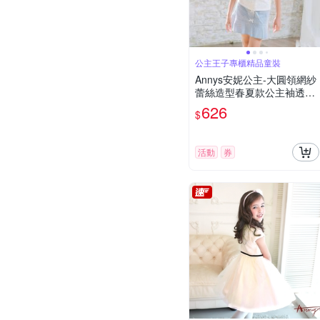
公主王子專櫃精品童裝
Annys安妮公主-大圓領網紗
蕾絲造型春夏款公主袖透氣
襯衫(3177白色)
626
$
活動
券