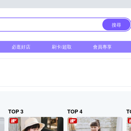
搜尋
必逛好店
刷卡/超取
會員專享
TOP 3
TOP 4
T