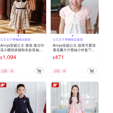
公主王子專櫃精品童裝
公主王子專櫃精品童裝
Annys安妮公主-童裝 復古印
Annys安妮公主-甜美可愛清
花小圓領拼接秋冬款長袖洋
透花瓣片片蕾絲小外套*718
裝*2256卡其
2粉紅
1,094
471
$
$
活動
券
活動
券