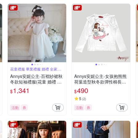
花童禮服 畢業禮服 婚禮 全家福
女童
Annys安妮公主-百褶紗裙秋
Annys安妮公主-女孩抱熊熊
冬款短袖禮服(花童 婚禮 畢
荷葉造型秋冬款彈性棉長袖
業)*8207米白
上衣*1424白色
1,341
490
$
$
5
(
2
)
活動
券
活動
券