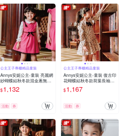
公主王子專櫃精品童裝
公主王子專櫃精品童裝
Annys安妮公主-童裝 亮麗網
Annys安妮公主-童裝 復古印
紗蝴蝶結秋冬款混金蔥無袖
花蝴蝶結秋冬款荷葉長袖洋
洋裝*2224桃粉
裝*2229卡其
1,132
1,167
$
$
活動
券
活動
券