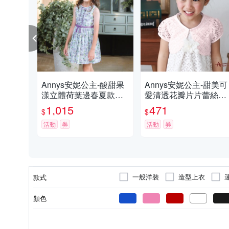
Annys安妮公主-酸甜果
Annys安妮公主-甜美可
漾立體荷葉邊春夏款無
愛清透花瓣片片蕾絲小
袖純棉綁帶洋裝(3308綠
外套*7182粉紅
1,015
471
$
$
色)
活動
券
活動
券
一般洋裝
造型上衣
款式
罩衫/小外套
背心外套
顏色
百褶裙
羽絨外套
長
棉質
長袖
女童
正常
正常版型
全長
聚酯纖維
短袖
男童
厚
短褲
薄
無袖
九分褲/八
依吊
主材質
上衣袖長
適用性別
厚度
版型
褲長