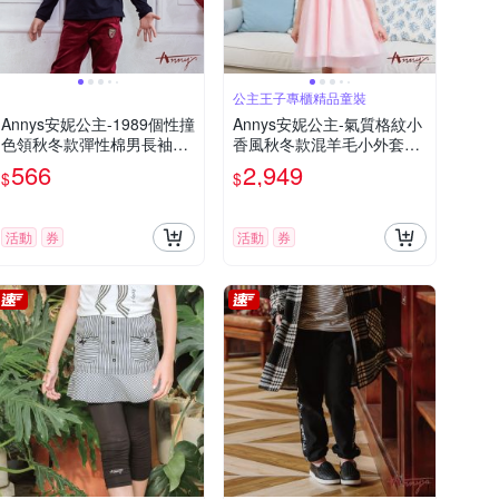
公主王子專櫃精品童裝
Annys安妮公主-1989個性撞
Annys安妮公主-氣質格紋小
色領秋冬款彈性棉男長袖上
香風秋冬款混羊毛小外套禮
衣*0484藍色
服套裝*2606粉紅
566
2,949
$
$
活動
券
活動
券