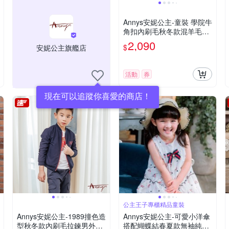
Annys安妮公主-童裝 學院牛
角扣內刷毛秋冬款混羊毛連
帽大衣*2670紫色
2,090
$
安妮公主旗艦店
活動
券
現在可以追蹤你喜愛的商店！
公主王子專櫃精品童裝
Annys安妮公主-1989撞色造
Annys安妮公主-可愛小洋傘
型秋冬款內刷毛拉鍊男外套*
搭配蝴蝶結春夏款無袖純棉