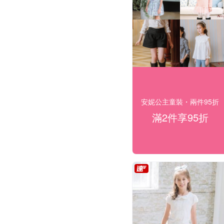
安妮公主童裝・兩件95折
滿2件享95折