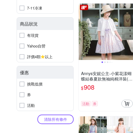
7-11冷凍
商品狀況
有現貨
Yahoo自營
評價4顆
以上
優惠
Annys安妮公主-小紫花漾蝴
蝶結春夏款無袖純棉洋裝(3
挑戰低價
314紫色)
908
$
券
活動
券
活動
清除所有條件