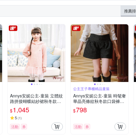
推薦排
公主王子專櫃精品童裝
Annys安妮公主-童裝 立體紋
Annys安妮公主-童裝 時髦奢
路拼接蝴蝶結紗裙秋冬款長
華晶亮條紋秋冬款口袋褲裙*
袖洋裝 *2625粉紅
2284黑色
1,045
798
$
$
5
(
1
)
活動
券
活動
券