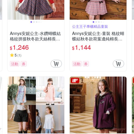
公主王子專櫃精品童裝
Annys安妮公主-水鑽蝴蝶結
Annys安妮公主-童裝 格紋蝴
格紋拼接秋冬款天絲棉長袖
蝶結秋冬款荷葉邊純棉長袖
洋裝*1616紅色
洋裝*2226粉紅
1,246
1,144
$
$
5
(
1
)
活動
券
活動
券