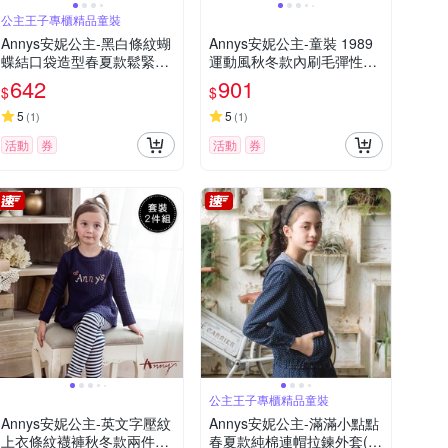
公主王子專櫃精品童裝
Annys安妮公主-黑白條紋蝴
Annys安妮公主-童裝 1989
蝶結口袋造型春夏款鬆緊裙
運動風秋冬款內刷毛彈性棉
褲(3366黑色)
長褲*2497黑色
642
901
$
$
5
5
(
1
)
(
1
)
活動
券
活動
券
公主王子專櫃精品童裝
Annys安妮公主-英文字壓紋
Annys安妮公主-滿滿小點點
上衣條紋襪褲秋冬款兩件式
春夏款純棉連帽拉鍊外套(3