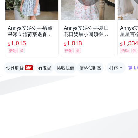
Annys安妮公主-酸甜
Annys安妮公主-夏日
Anny
果漾立體荷葉邊春夏
花田雙層小圓領拼接
星星百
款無袖純棉綁帶洋裝
春夏款無袖洋裝(3156
無袖洋裝
1,015
1,018
1,33
$
$
$
(3308綠色)
粉紅色)
活動
券
活動
券
活動
券
快速到貨
有現貨
挑戰低價
價格低到高
排序
更多