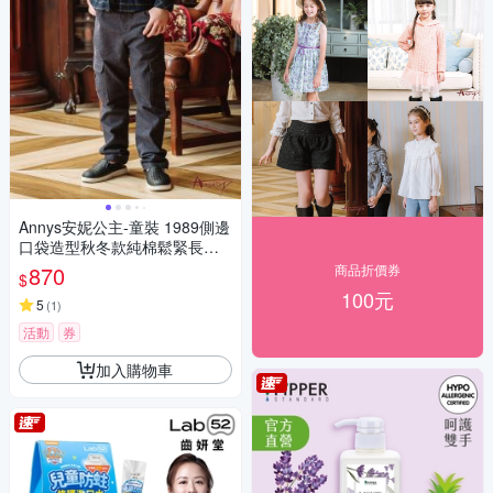
Annys安妮公主-童裝 1989側邊
口袋造型秋冬款純棉鬆緊長褲*
2494藍色
870
商品折價券
$
100元
5
(
1
)
活動
券
加入購物車