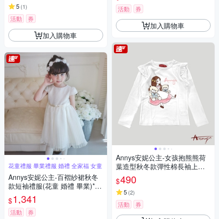
5
(
1
)
活動
券
活動
券
加入購物車
加入購物車
Annys安妮公主-女孩抱熊熊荷
花童禮服 畢業禮服 婚禮 全家福 女童
葉造型秋冬款彈性棉長袖上衣*
1424白色
Annys安妮公主-百褶紗裙秋冬
490
$
款短袖禮服(花童 婚禮 畢業)*82
5
(
2
)
07米白
1,341
$
活動
券
活動
券