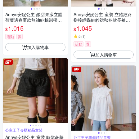
Annys安妮公主-酸甜果漾立體
Annys安妮公主-童裝 立體紋路
荷葉邊春夏款無袖純棉綁帶洋
拼接蝴蝶結紗裙秋冬款長袖洋
裝(3308綠色)
裝 *2625粉紅
1,015
1,045
$
$
5
活動
券
(
1
)
活動
券
加入購物車
加入購物車
公主王子專櫃精品童裝
Annys安妮公主-童裝 時髦奢華
公主王子專櫃精品童裝