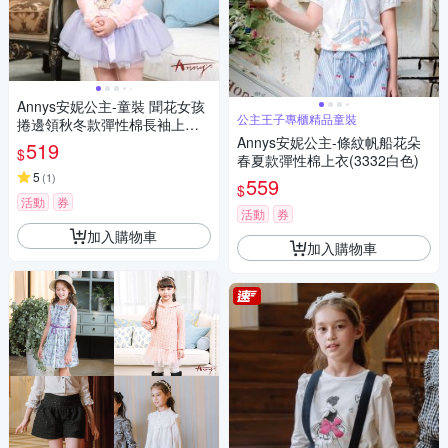
Annys安妮公主-童裝 聞花女孩
公主王子專櫃精品童裝
捲邊領秋冬款彈性棉長袖上衣*
2418粉紅
Annys安妮公主-條紋帆船花朵
519
$
春夏款彈性棉上衣(3332白色)
5
(
1
)
559
$
活動
券
活動
券
加入購物車
加入購物車