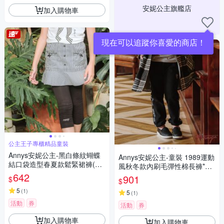
安妮公主旗艦店
加入購物車
現在可以追蹤你喜愛的商店！
公主王子專櫃精品童裝
Annys安妮公主-黑白條紋蝴蝶
Annys安妮公主-童裝 1989運動
結口袋造型春夏款鬆緊裙褲(33
風秋冬款內刷毛彈性棉長褲*24
66黑色)
642
97黑色
901
$
$
5
(
1
)
5
(
1
)
活動
券
活動
券
加入購物車
加入購物車