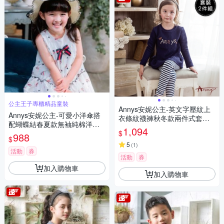
公主王子專櫃精品童裝
Annys安妮公主-英文字壓紋上
Annys安妮公主-可愛小洋傘搭
衣條紋襪褲秋冬款兩件式套裝*
配蝴蝶結春夏款無袖純棉洋裝
0649藍色
1,094
$
(3161藍色)
988
$
5
(
1
)
活動
券
活動
券
加入購物車
加入購物車