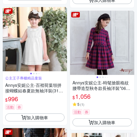
公主王子專櫃精品童裝
Annys安妮公主-時髦搶眼格紋
Annys安妮公主-百褶荷葉領拼
腰帶造型秋冬款長袖洋裝*0620
接蝴蝶結春夏款無袖洋裝(3158
紅色
1,056
白色)
$
996
$
5
(
1
)
活動
券
活動
券
加入購物車
加入購物車