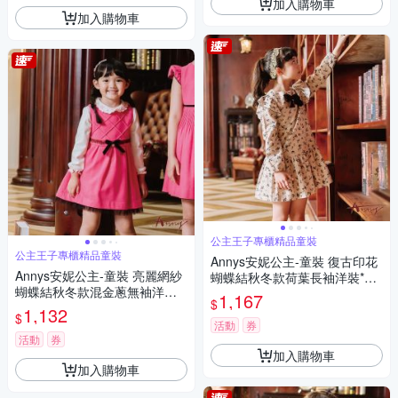
加入購物車
加入購物車
公主王子專櫃精品童裝
公主王子專櫃精品童裝
Annys安妮公主-童裝 復古印花
Annys安妮公主-童裝 亮麗網紗
蝴蝶結秋冬款荷葉長袖洋裝*22
蝴蝶結秋冬款混金蔥無袖洋裝*
29卡其
1,167
$
2224桃粉
1,132
$
活動
券
活動
券
加入購物車
加入購物車