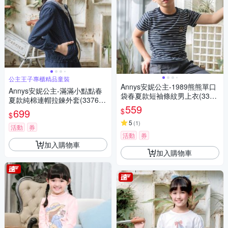
公主王子專櫃精品童裝
Annys安妮公主-1989熊熊單口
Annys安妮公主-滿滿小點點春
袋春夏款短袖條紋男上衣(3386
夏款純棉連帽拉鍊外套(3376藍
藍色)
559
色)
$
699
$
5
(
1
)
活動
券
活動
券
加入購物車
加入購物車