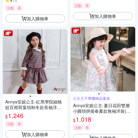
4
(
1
)
活動
券
活動
券
加入購物車
加入購物車
公主王子專櫃精品童裝
Annys安妮公主-紅黑學院細格
Annys安妮公主-夏日花田雙層
紋百褶荷葉領秋冬款長袖洋裝*
小圓領拼接春夏款無袖洋裝(31
0226灰色
1,246
$
56粉紅色)
1,018
$
活動
券
活動
券
加入購物車
加入購物車