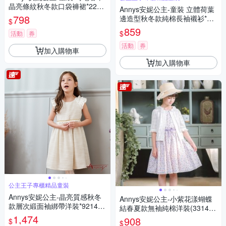
晶亮條紋秋冬款口袋褲裙*2284
Annys安妮公主-童裝 立體荷葉
黑色
798
邊造型秋冬款純棉長袖襯衫*22
$
74白色
859
$
活動
券
活動
券
加入購物車
加入購物車
公主王子專櫃精品童裝
Annys安妮公主-晶亮質感秋冬
Annys安妮公主-小紫花漾蝴蝶
款層次緞面袖綁帶洋裝*9214米
結春夏款無袖純棉洋裝(3314紫
白
1,474
色)
908
$
$