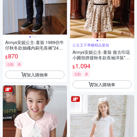
Annys安妮公主-童裝 1989仿牛
公主王子專櫃精品童裝
仔秋冬款抽繩內刷毛長褲*2496
Annys安妮公主-童裝 復古印花
藍色
870
$
小圓領拼接秋冬款長袖洋裝*22
56卡其
1,094
活動
券
$
活動
券
加入購物車
加入購物車