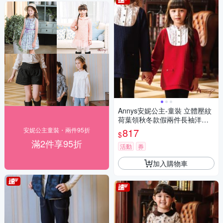
Annys安妮公主-童裝 立體壓紋
荷葉領秋冬款假兩件長袖洋裝*
2642紅色
安妮公主童裝・兩件95折
817
$
滿2件享95折
活動
券
加入購物車