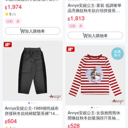
18藍色)
1,974
Annys安妮公主-童裝 低調奢華
$
晶亮條紋秋冬款白領拼接長袖
5
(
1
)
洋裝*2217藍色
1,813
$
活動
券
活動
券
加入購物車
加入購物車
Annys安妮公主-1989個性絨布
Annys安妮公主-女孩抱熊熊休
拼接秋冬款純棉鬆緊長褲*1468
閒條紋秋冬款吸濕排汗長袖上
黑色
604
$
衣*1420紅色
528
$