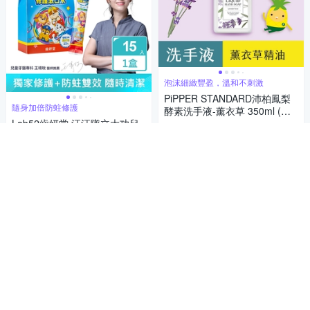
泡沫細緻豐盈，溫和不刺激
PiPPER STANDARD沛柏鳳梨
隨身加倍防蛀修護
酵素洗手液-薰衣草 350ml (洗
Lab52齒妍堂 汪汪隊立大功兒
手乳)
199
$
童含氟防蛀修護漱口水隨身包
(15包/盒)
5
(
2
)
199
$
活動
券
活動
券
加入購物車
加入購物車