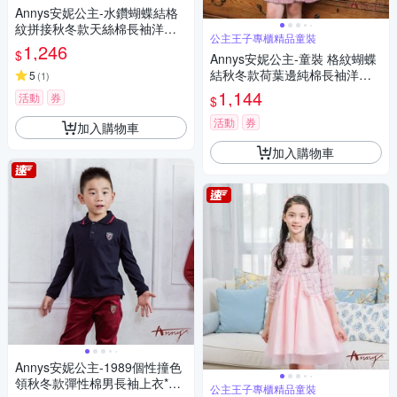
Annys安妮公主-水鑽蝴蝶結格
紋拼接秋冬款天絲棉長袖洋裝*
公主王子專櫃精品童裝
1616紅色
1,246
$
Annys安妮公主-童裝 格紋蝴蝶
結秋冬款荷葉邊純棉長袖洋裝*
5
(
1
)
2226粉紅
1,144
活動
券
$
活動
券
加入購物車
加入購物車
Annys安妮公主-1989個性撞色
領秋冬款彈性棉男長袖上衣*04
公主王子專櫃精品童裝