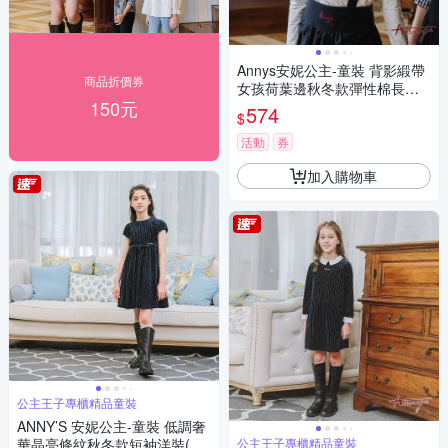
Annys安妮公主-童裝 背影緞帶
商品折價券
女孩荷葉邊秋冬款彈性棉長袖
150元
上衣*2420白色
574
$
活動
券
加入購物車
公主王子專櫃精品童裝
ANNY’S 安妮公主-童裝 低調奢
華晶亮條紋秋冬款短袖洋裝(22
公主王子專櫃精品童裝