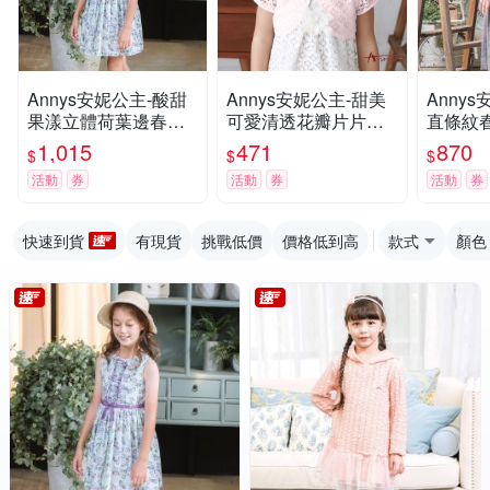
Annys安妮公主-酸甜
Annys安妮公主-甜美
Anny
果漾立體荷葉邊春夏
可愛清透花瓣片片蕾
直條紋
款無袖純棉綁帶洋裝
絲小外套*7182粉紅
棉洋裝(
1,015
471
870
$
$
$
(3308綠色)
活動
券
活動
券
活動
券
快速到貨
有現貨
挑戰低價
價格低到高
款式
顏色