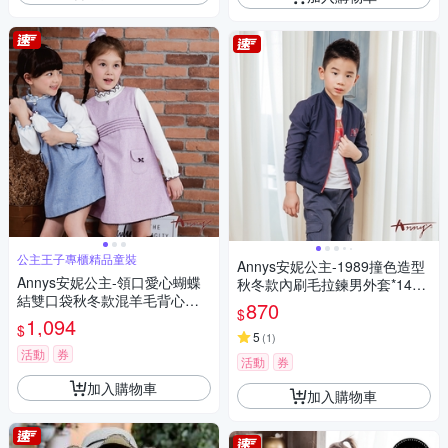
公主王子專櫃精品童裝
Annys安妮公主-1989撞色造型
Annys安妮公主-領口愛心蝴蝶
秋冬款內刷毛拉鍊男外套*1499
結雙口袋秋冬款混羊毛背心裙*
藍色
870
$
9618紫色
1,094
$
5
(
1
)
活動
券
活動
券
加入購物車
加入購物車