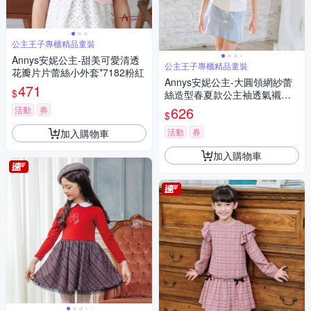
公主王子專櫃精品童裝
Annys安妮公主-甜美可愛清透
公主王子專櫃精品童裝
花瓣片片蕾絲小外套*7182粉紅
Annys安妮公主-大圓領網紗蕾
471
$
絲造型春夏款公主袖透氣襯衫
(3177白色)
626
活動
券
$
活動
券
加入購物車
加入購物車