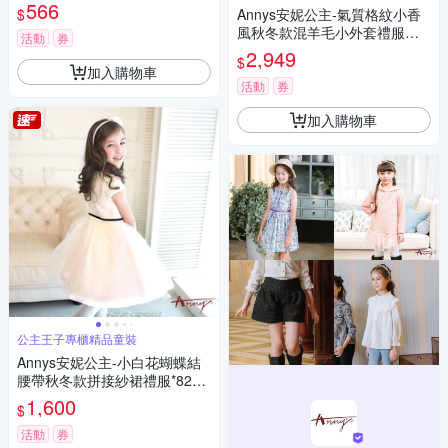
84藍色
566
$
Annys安妮公主-氣質格紋小香
風秋冬款混羊毛小外套禮服套
活動
券
裝*2606粉紅
2,949
$
加入購物車
活動
券
加入購物車
公主王子專櫃精品童裝
Annys安妮公主-小白花蝴蝶結
腰帶秋冬款拼接紗裙禮服*8214
黃色
1,600
$
活動
券