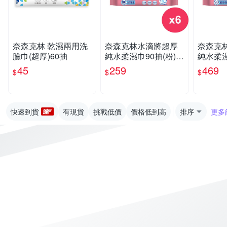
奈森克林 乾濕兩用洗
奈森克林水滴將超厚
奈森克
臉巾(超厚)60抽
純水柔濕巾90抽(粉)x
純水柔濕
6包
12包
45
259
469
$
$
$
快速到貨
有現貨
挑戰低價
價格低到高
排序
更多