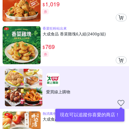
1,019
$
券
香菜狂粉站出來
大成食品 香菜雞塊6入組(2400g/組)
769
$
券
愛買線上購物
熱消萬包經典牛肉湯
現在可以追蹤你喜愛的商店！
大成食品 清燉/青梅牛肉湯20入組(10000g/組)