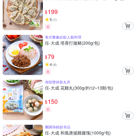
199
$
5
(
1
)
券
泰式餐廳必點人氣料理
任-大成 塔香打拋豬(200g/包)
79
$
4
(
4
)
券
海陸雙拼新丸意
任-大成 花雞丸(300g/約12~13顆/包)
150
$
券
團購熱銷超夯品
任-大成 和風唐揚雞腿塊(1000g/包)