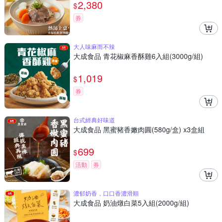
2,380
$
券
大人味麻而不辣
大成食品 青花椒麻香酥雞6入組(3000g/組)
1,019
$
券
台式經典好味道
大成食品 黑蜜豬香嫩肉圓(580g/盒) x3盒組
699
$
活動
券
濃郁奶香，口口香濃滑順
大成食品 奶油燉白菜5入組(2000g/組)