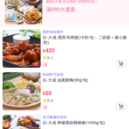
義美x大成 名店熱搜 全館65折起！
滿990大優惠
新鮮食材製作
任-大成-墨西哥烤翅(15對/包；二節翅＋翅小腿
/對)
420
$
5
(
1
)
券
拆袋即可食用
任-大成 油蔥雞胸(90g/包)
69
$
5
(
3
)
券
美式餐廳的美味
任-大成 檸檬風味雞柳條(1000g/包)