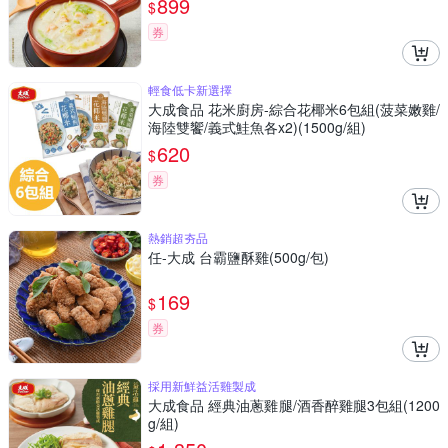
899
$
券
輕食低卡新選擇
大成食品 花米廚房-綜合花椰米6包組(菠菜嫩雞/
海陸雙饗/義式鮭魚各x2)(1500g/組)
620
$
券
熱銷超夯品
任-大成 台霸鹽酥雞(500g/包)
169
$
券
採用新鮮益活雞製成
大成食品 經典油蔥雞腿/酒香醉雞腿3包組(1200
g/組)