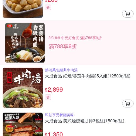
券
8/3-8/9 中元好食光 滿$788享9折
滿788享9折
熱消萬包經典牛肉湯
大成食品 紅燒/蕃茄牛肉湯25入組(12500g/組)
2,899
$
券
即刻享受餐廳美味
大成食品 美式煙燻豬肋排3包組(1500g/組)
1,350
$