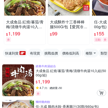
大成食品 紅燒/蕃茄/青
大成酥炸十三香棒棒
任-大成 番茄牛肉湯(5
梅/清燉牛肉湯10入組
腿500G/包【愛買冷
00g/包)
(5000g/組)
凍】
1,199
99
155
$
$
$
券
活動
券
快速到貨
有現貨
挑戰低價
價格低到高
種類
類型
經典牛肉湯組合
大成食品 紅燒/蕃茄/青梅/清燉牛肉湯10入組(50
00g/組)
1,199
$
4.7
(
9
)
總銷量>50
券
獨特雞肉餃
任-大成 雞肉水餃-香蔥雞汁(30顆/660g/包)