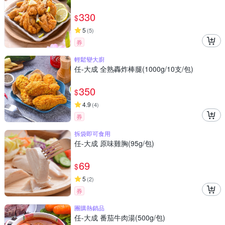
330
$
5
(
5
)
券
輕鬆變大廚
任-大成 全熟轟炸棒腿(1000g/10支/包)
350
$
4.9
(
4
)
券
拆袋即可食用
任-大成 原味雞胸(95g/包)
69
$
5
(
2
)
券
團購熱銷品
任-大成 番茄牛肉湯(500g/包)