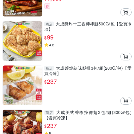
券
大成酥炸十三香棒棒腿500G/包【愛買冷
商店
凍】
99
$
4.2
大成醬燒蒜味腿排3包/組(200G/包)【愛
商店
買冷凍】
237
$
大成美式香檸辣雞翅3包/組(300G/包)
商店
【愛買冷凍】
237
$
5