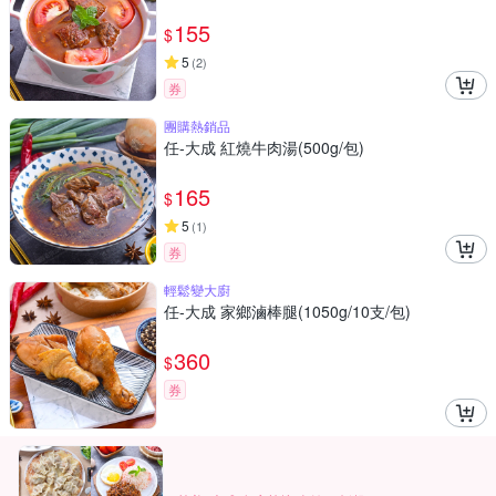
155
$
5
(
2
)
券
團購熱銷品
任-大成 紅燒牛肉湯(500g/包)
165
$
5
(
1
)
券
輕鬆變大廚
任-大成 家鄉滷棒腿(1050g/10支/包)
360
$
券