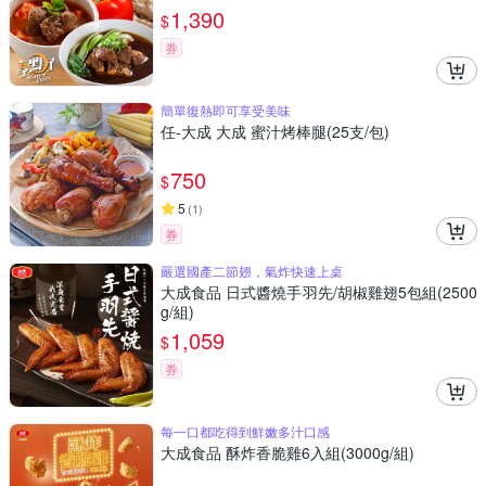
1,390
$
券
簡單復熱即可享受美味
任-大成 大成 蜜汁烤棒腿(25支/包)
750
$
5
(
1
)
券
嚴選國產二節翅，氣炸快速上桌
大成食品 日式醬燒手羽先/胡椒雞翅5包組(2500
g/組)
1,059
$
券
每一口都吃得到鮮嫩多汁口感
大成食品 酥炸香脆雞6入組(3000g/組)