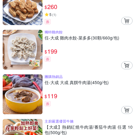
260
$
5
(
1
)
券
獨特雞肉餃
任-大成 雞肉水餃-菜多多(30顆/660g/包)
199
$
券
團購熱銷品
任-大成 大成 真饌牛肉湯(450g/包)
119
$
券
主廚嚴選優質牛腩
【大成】熱銷紅燒牛肉湯/番茄牛肉湯 任選 10
包(500g/包)