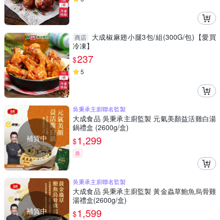
大成椒麻翅小腿3包/組(300G/包)【愛買
商店
冷凍】
237
$
5
吳秉承主廚聯名監製
大成食品 吳秉承主廚監製 元氣美顏益活雞白湯
鍋禮盒 (2600g/盒)
補貨中
1,299
$
券
吳秉承主廚聯名監製
大成食品 吳秉承主廚監製 黃金蟲草鮑魚烏骨雞
湯禮盒(2600g/盒)
補貨中
1,599
$