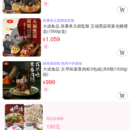
券
吳秉承主廚聯名監製
大成食品 吳秉承主廚監製 五福黑蒜荷葉包雞禮
盒(1500g/盒)
補貨中
1,059
$
券
經典南部粽 熟悉中的美味
大成食品 古早味葉香肉粽3包組(共9顆/1530g/
組)
補貨中
999
$
券
商品折價券
150元