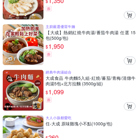
1,350
$
券
主廚嚴選優質牛腩
【大成】熱銷紅燒牛肉湯/番茄牛肉湯 任選 15
包(500g/包)
1,950
$
券
經典牛肉湯組合
大成食品 牛肉麵5入組-紅燒/蕃茄/青梅/清燉牛
肉湯5包+北方拉麵 (3500g/組)
1,099
$
券
大人小孩都愛吃
任-大成 原味雞塊小不點(1000g/包)
260
$