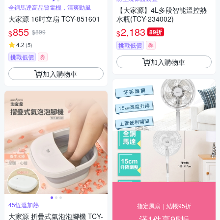
全銅馬達高品質電機，清爽勁風
【大家源】4L多段智能溫控熱
大家源 16吋立扇 TCY-851601
水瓶(TCY-234002)
855
2,183
$899
89折
$
$
4.2
(
5
)
挑戰低價
券
挑戰低價
券
加入購物車
加入購物車
45恆溫加熱
指定風扇｜結帳95折
大家源 折疊式氣泡泡腳機 TCY-
滿1件享95折