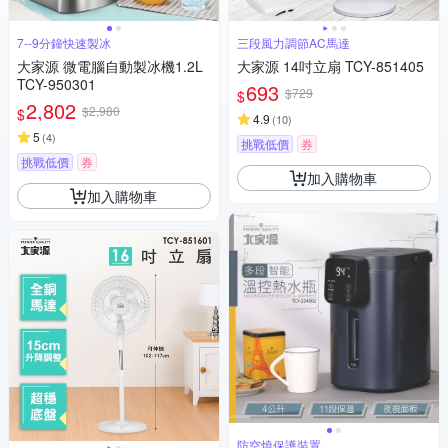
7--9分鐘快速製冰
三段風力調節AC馬達
大家源 微電腦自動製冰機1.2L
大家源 14吋立扇 TCY-851405
TCY-950301
693
$729
$
2,802
$2,980
$
4.9
(
10
)
5
(
4
)
挑戰低價
券
挑戰低價
券
加入購物車
加入購物車
防空燒保護裝置