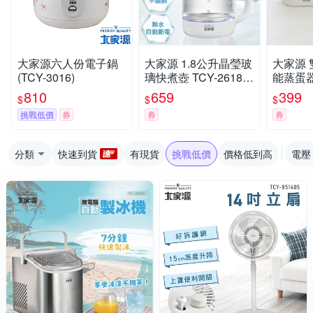
大家源六人份電子鍋
大家源 1.8公升晶瑩玻
大家源
(TCY-3016)
璃快煮壺 TCY-26180
能蒸蛋器 
2
1
810
659
399
$
$
$
挑戰低價
券
券
券
分類
快速到貨
有現貨
挑戰低價
價格低到高
電壓