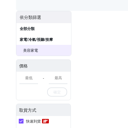
依分類篩選
全部分類
家電/冷氣/視聽/按摩
美容家電
價格
-
確定
取貨方式
快速到貨