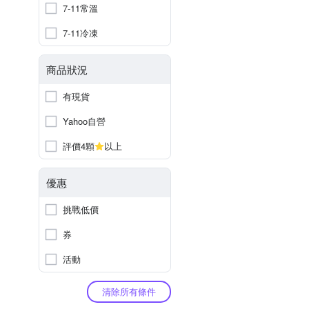
7-11常溫
7-11冷凍
商品狀況
有現貨
Yahoo自營
評價4顆
以上
優惠
挑戰低價
券
活動
清除所有條件