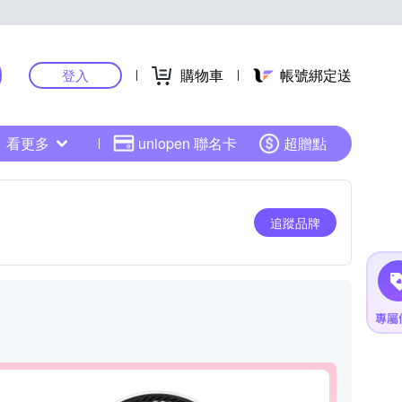
購物車
帳號綁定送
登入
看更多
uniopen 聯名卡
超贈點
追蹤品牌