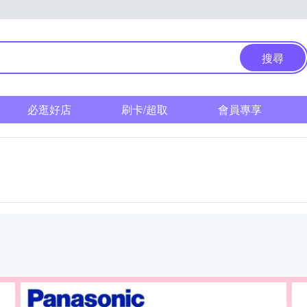
搜尋
必逛好店
刷卡/超取
會員專享