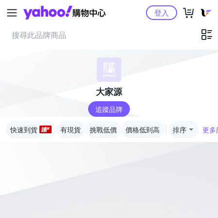
Yahoo購物中心
登入
大家源
追蹤品牌
快速到貨
有現貨
挑戰低價
價格低到高
排序
更多