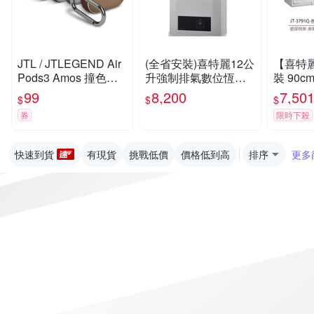
JTL / JTLEGEND Air
(全省安裝)喜特麗12公
【喜特
Pods3 Amos 撞色布
升強制排氣數位恆溫F
裝 90
紋保護殼
E式熱水器天然氣JT-
機 LE
99
8,200
7,50
$
$
$
H1220-NG1
消除異味 
券
限時下殺
快速到貨
有現貨
挑戰低價
價格低到高
排序
更多