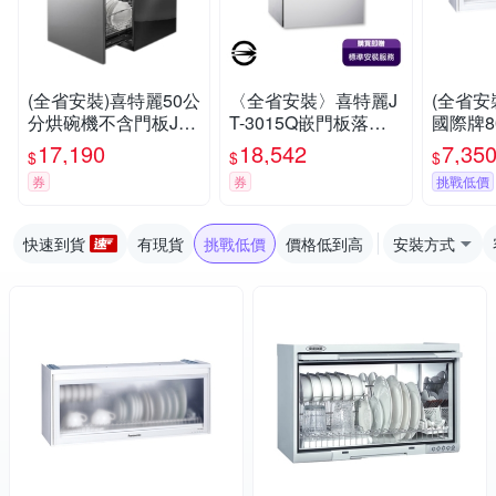
(全省安裝)喜特麗50公
〈全省安裝〉喜特麗J
(全省安裝
分烘碗機不含門板JT-
T-3015Q嵌門板落地
國際牌
3015Q ★送7-11商品
式臭氧型烘碗機50cm
烘碗機烘
17,190
18,542
7,35
$
$
$
卡3800元
81
券
券
挑戰低價
快速到貨
有現貨
挑戰低價
價格低到高
安裝方式