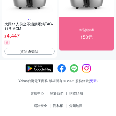
大同11人份全不鏽鋼電鍋TAC-
11R-MCM
商品折價券
4,447
150元
$
券
貨到通知我
Yahoo台灣電子商務 版權所有 © 2026 服務條款(
更新
)
客服中心
|
關於我們
|
購物須知
網路安全
|
隱私權
|
分類地圖