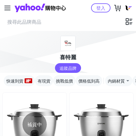
Yahoo購物中心
登入
喜特麗
追蹤品牌
快速到貨
有現貨
挑戰低價
價格低到高
內鍋材質
補貨中