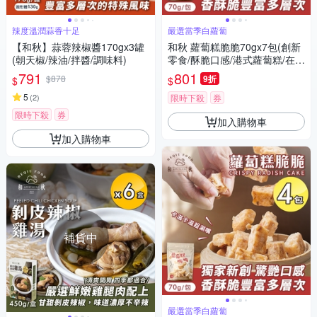
辣度溫潤蒜香十足
嚴選當季白蘿蔔
【和秋】蒜蓉辣椒醬170gx3罐
和秋 蘿蔔糕脆脆70gx7包(創新
(朝天椒/辣油/拌醬/調味料)
零食/酥脆口感/港式蘿蔔糕/在來
米/傳統風味/台式小吃/團購)
791
801
$878
9折
$
$
5
(
2
)
限時下殺
券
限時下殺
券
加入購物車
加入購物車
補貨中
嚴選當季白蘿蔔