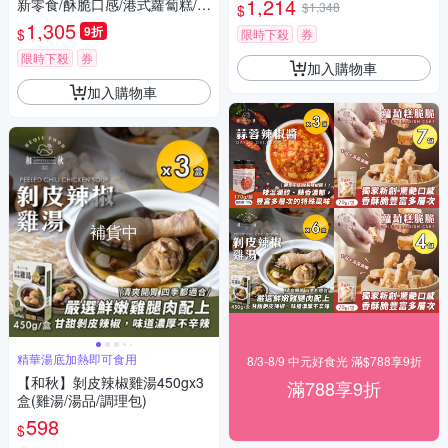
1,214
新零食/酥脆口感/港式蘿蔔糕/在
$1,348
$
來米/傳統風味/台式小吃/團購)
1,305
9折
$
限時下殺
券
限時下殺
券
加入購物車
加入購物車
補貨中
精華湯底加熱即可食用
8/3-8/9 中元好食光 滿$788享9折
【和秋】剝皮辣椒雞湯450gx3
滿788享9折
盒(雞湯/湯品/調理包)
598
$