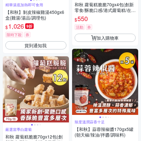
和秋 蘿蔔糕脆脆70gx4包(創新
精華湯底加熱即可食用
零食/酥脆口感/港式蘿蔔糕/在來
【和秋】剝皮辣椒雞湯450gx6
米/傳統風味/台式小吃/團購)
550
盒(雞湯/湯品/調理包)
$
1,026
9折
$
活動
券
限時下殺
券
加入購物車
貨到通知我
辣度溫潤蒜香十足
【和秋】蒜蓉辣椒醬170gx5罐
嚴選當季白蘿蔔
(朝天椒/辣油/拌醬/調味料)
和秋 蘿蔔糕脆脆70gx12包(創