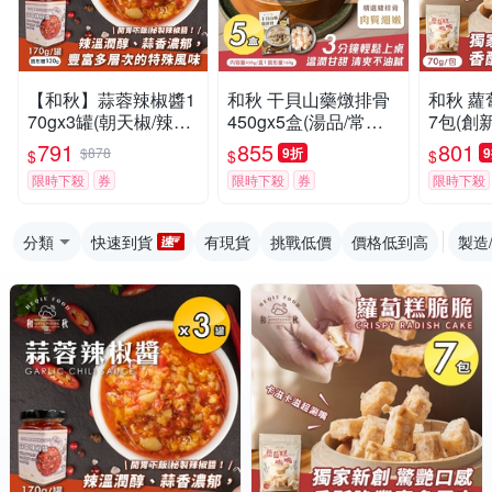
【和秋】蒜蓉辣椒醬1
和秋 干貝山藥燉排骨
和秋 蘿
70gx3罐(朝天椒/辣油/
450gx5盒(湯品/常溫
7包(創
拌醬/調味料)
調理包/加熱即食)
感/港式
791
855
801
$878
9折
$
$
$
傳統風味
限時下殺
券
限時下殺
券
限時下殺
購)
分類
快速到貨
有現貨
挑戰低價
價格低到高
製造