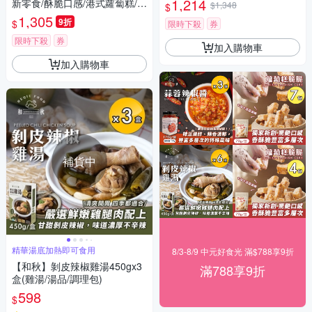
1,214
新零食/酥脆口感/港式蘿蔔糕/在
$1,348
$
來米/傳統風味/台式小吃/團購)
1,305
9折
$
限時下殺
券
限時下殺
券
加入購物車
加入購物車
補貨中
精華湯底加熱即可食用
8/3-8/9 中元好食光 滿$788享9折
【和秋】剝皮辣椒雞湯450gx3
滿788享9折
盒(雞湯/湯品/調理包)
598
$