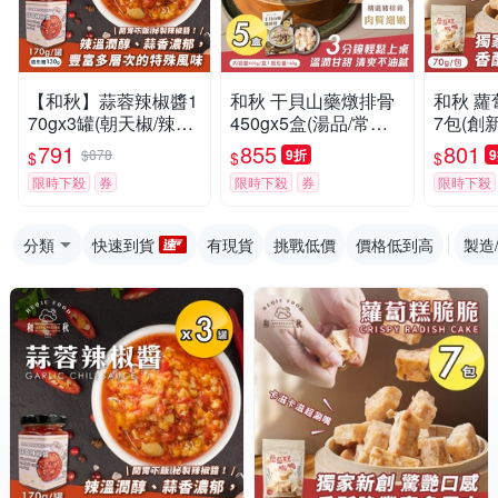
【和秋】蒜蓉辣椒醬1
和秋 干貝山藥燉排骨
和秋 蘿
70gx3罐(朝天椒/辣油/
450gx5盒(湯品/常溫
7包(創
拌醬/調味料)
調理包/加熱即食)
感/港式
791
855
801
$878
9折
$
$
$
傳統風味
限時下殺
券
限時下殺
券
限時下殺
購)
分類
快速到貨
有現貨
挑戰低價
價格低到高
製造