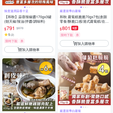
辣度溫潤蒜香十足
嚴選當季白蘿蔔
【和秋】蒜蓉辣椒醬170gx3罐
和秋 蘿蔔糕脆脆70gx7包(創新
(朝天椒/辣油/拌醬/調味料)
零食/酥脆口感/港式蘿蔔糕/在來
米/傳統風味/台式小吃/團購)
791
801
$878
9折
$
$
5
(
2
)
限時下殺
券
限時下殺
券
加入購物車
加入購物車
補貨中
嚴選當季白蘿蔔