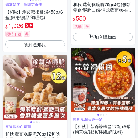
和秋 蘿蔔糕脆脆70gx4包(創新
精華湯底加熱即可食用
零食/酥脆口感/港式蘿蔔糕/在來
【和秋】剝皮辣椒雞湯450gx6
米/傳統風味/台式小吃/團購)
550
盒(雞湯/湯品/調理包)
$
1,026
9折
$
活動
券
限時下殺
券
加入購物車
貨到通知我
辣度溫潤蒜香十足
【和秋】蒜蓉辣椒醬170gx5罐
嚴選當季白蘿蔔
(朝天椒/辣油/拌醬/調味料)
和秋 蘿蔔糕脆脆70gx12包(創