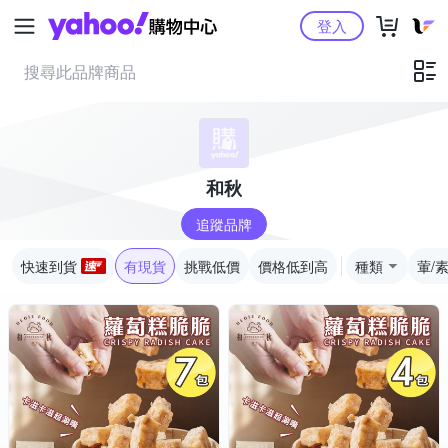
Yahoo購物中心
登入
和秋
追蹤品牌
快速到貨
有現貨
挑戰低價
價格低到高
種類
葷/