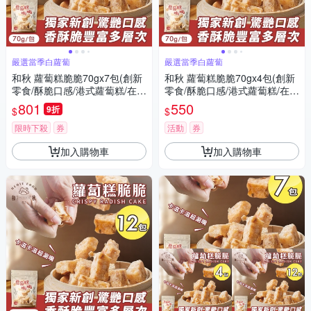
嚴選當季白蘿蔔
嚴選當季白蘿蔔
和秋 蘿蔔糕脆脆70gx7包(創新
和秋 蘿蔔糕脆脆70gx4包(創新
零食/酥脆口感/港式蘿蔔糕/在來
零食/酥脆口感/港式蘿蔔糕/在來
米/傳統風味/台式小吃/團購)
米/傳統風味/台式小吃/團購)
801
550
9折
$
$
限時下殺
券
活動
券
加入購物車
加入購物車