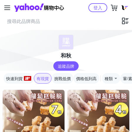
Yahoo購物中心
登入
和秋
追蹤品牌
快速到貨
有現貨
挑戰低價
價格低到高
種類
葷/