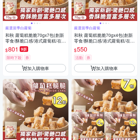
嚴選當季白蘿蔔
嚴選當季白蘿蔔
和秋 蘿蔔糕脆脆70gx7包(創新
和秋 蘿蔔糕脆脆70gx4包(創新
零食/酥脆口感/港式蘿蔔糕/在來
零食/酥脆口感/港式蘿蔔糕/在來
米/傳統風味/台式小吃/團購)
米/傳統風味/台式小吃/團購)
801
550
9折
$
$
限時下殺
券
活動
券
加入購物車
加入購物車