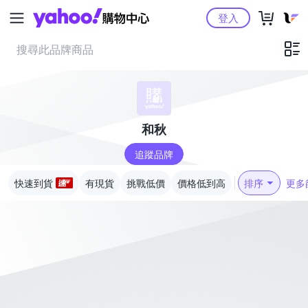
Yahoo購物中心
登入
和秋
追蹤品牌
快速到貨
有現貨
挑戰低價
價格低到高
排序
更多