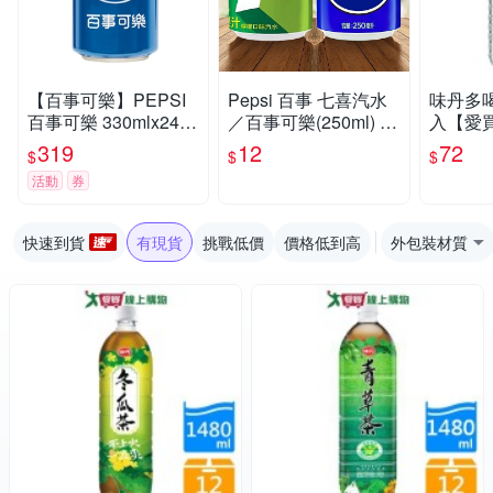
【百事可樂】PEPSI
Pepsi 百事 七喜汽水
味丹多喝水
百事可樂 330mlx24入
／百事可樂(250ml) 款
入【愛
(1箱)
式可選 味丹【小三美
319
12
72
$
$
$
日】 DS024162 碳酸
活動
券
飲料 軟性 氣泡飲
快速到貨
有現貨
挑戰低價
價格低到高
外包裝材質