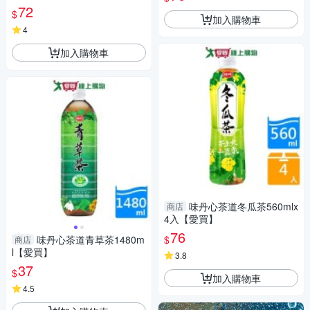
72
$
加入購物車
4
加入購物車
味丹心茶道冬瓜茶560mlx
商店
4入【愛買】
76
$
味丹心茶道青草茶1480m
商店
l【愛買】
3.8
37
$
加入購物車
4.5