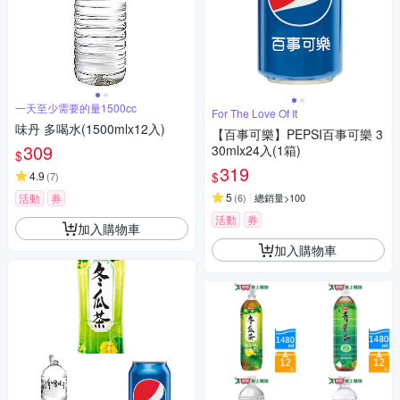
一天至少需要的量1500cc
For The Love Of It
味丹 多喝水(1500mlx12入)
【百事可樂】PEPSI百事可樂 3
309
30mlx24入(1箱)
$
319
$
4.9
(
7
)
5
活動
券
(
6
)
總銷量>100
活動
券
加入購物車
加入購物車