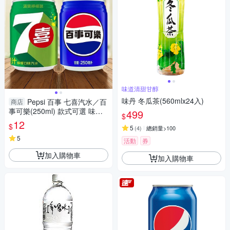
味道清甜甘醇
味丹 冬瓜茶(560mlx24入)
Pepsi 百事 七喜汽水／百
商店
事可樂(250ml) 款式可選 味丹
499
$
【小三美日】 DS024162 碳酸
12
$
5
(
4
)
總銷量>100
飲料 軟性 氣泡飲
5
活動
券
加入購物車
加入購物車