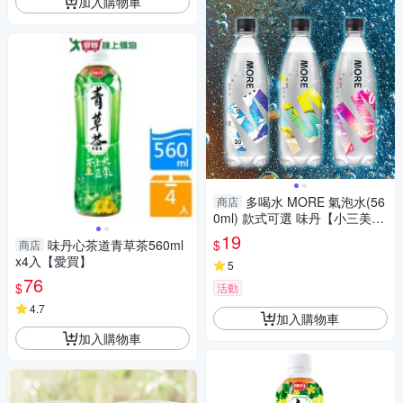
加入購物車
多喝水 MORE 氣泡水(56
商店
0ml) 款式可選 味丹【小三美
日】 DS024149 無糖 調飲料
19
$
味丹心茶道青草茶560ml
商店
x4入【愛買】
5
76
$
活動
4.7
加入購物車
加入購物車