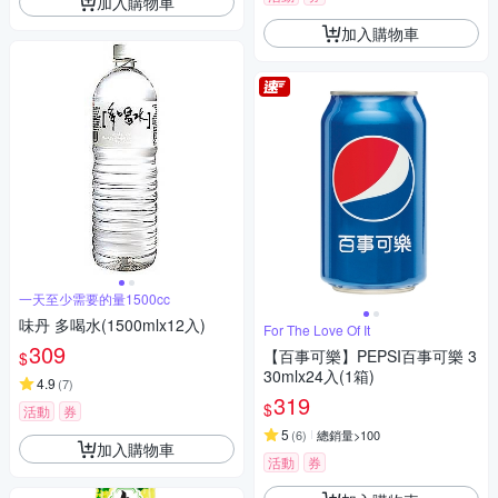
加入購物車
加入購物車
一天至少需要的量1500cc
味丹 多喝水(1500mlx12入)
For The Love Of It
309
【百事可樂】PEPSI百事可樂 3
$
30mlx24入(1箱)
4.9
(
7
)
319
$
活動
券
5
(
6
)
總銷量>100
加入購物車
活動
券