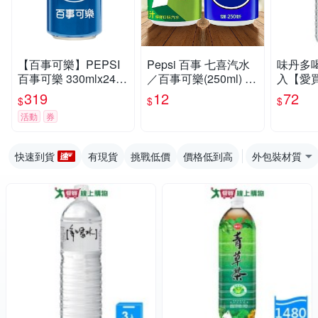
【百事可樂】PEPSI
Pepsi 百事 七喜汽水
味丹多喝水
百事可樂 330mlx24入
／百事可樂(250ml) 款
入【愛
(1箱)
式可選 味丹【小三美
319
12
72
$
$
$
日】 DS024162 碳酸
活動
券
飲料 軟性 氣泡飲
快速到貨
有現貨
挑戰低價
價格低到高
外包裝材質