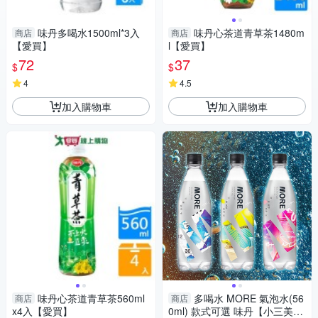
味丹多喝水1500ml*3入
味丹心茶道青草茶1480m
商店
商店
【愛買】
l【愛買】
72
37
$
$
4
4.5
加入購物車
加入購物車
味丹心茶道青草茶560ml
多喝水 MORE 氣泡水(56
商店
商店
x4入【愛買】
0ml) 款式可選 味丹【小三美