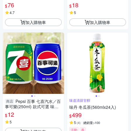
日】 DS024149 無糖 調飲料
76
18
$
$
4.7
5
加入購物車
加入購物車
味道清甜甘醇
Pepsi 百事 七喜汽水／百
商店
事可樂(250ml) 款式可選 味丹
味丹 冬瓜茶(560mlx24入)
【小三美日】 DS024162 碳酸
12
499
$
$
飲料 軟性 氣泡飲
5
5
(
4
)
總銷量>100
活動
券