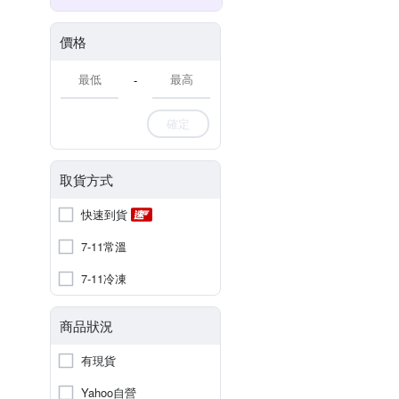
價格
-
確定
取貨方式
快速到貨
7-11常溫
7-11冷凍
商品狀況
有現貨
Yahoo自營