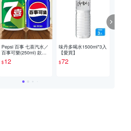
【心動七夕，美好成雙】滿799現折70元 (不累計，部分特價品不列入折扣)
Pepsi 百事 七喜汽水／
味丹多喝水1500ml*3入
味丹
百事可樂(250ml) 款式
【愛買】
ml
滿額折扣活動，購物滿799元現折70元。（部份商品除外）
可選 味丹【小三美日】
12
72
7
$
$
$
DS024162 碳酸飲料 軟
性 氣泡飲