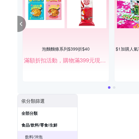
泡麵麵條系列$399折$40
滿額折扣活動，購物滿399元現折40元。
依分類篩選
全部分類
食品/飲料/零食/生鮮
飲料/沖泡