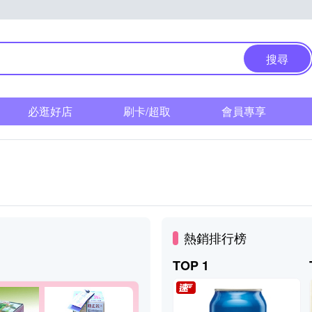
搜尋
必逛好店
刷卡/超取
會員專享
熱銷排行榜
TOP 1