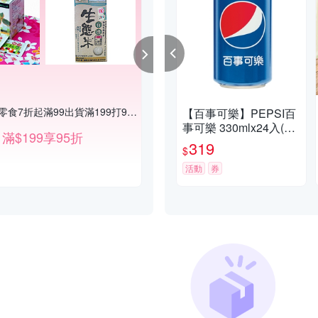
$1加購人氣零食7折起滿99出貨滿199打95折
【百事可樂】PEPSI百
事可樂 330mlx24入(1
滿$199享95折
箱)
319
$
活動
券