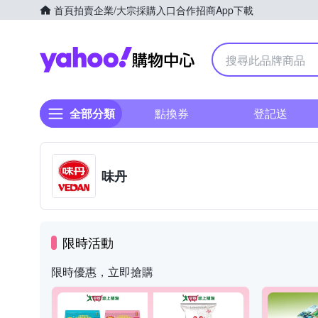
首頁
拍賣
企業/大宗採購入口
合作招商
App下載
Yahoo購物中心
全部分類
點換券
登記送
味丹
限時活動
限時優惠，立即搶購