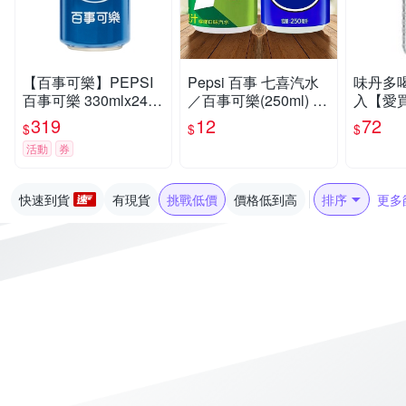
【百事可樂】PEPSI
Pepsi 百事 七喜汽水
味丹多喝水
百事可樂 330mlx24入
／百事可樂(250ml) 款
入【愛
(1箱)
式可選 味丹【小三美
319
12
72
$
$
$
日】 DS024162 碳酸
活動
券
飲料 軟性 氣泡飲
快速到貨
有現貨
挑戰低價
價格低到高
排序
更多