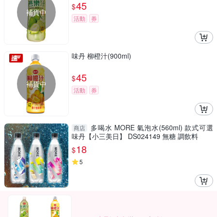
45
$
補貨中
活動
券
味丹 柳橙汁(900ml)
45
$
補貨中
活動
券
多喝水 MORE 氣泡水(560ml) 款式可選
商店
味丹【小三美日】 DS024149 無糖 調飲料
18
$
5