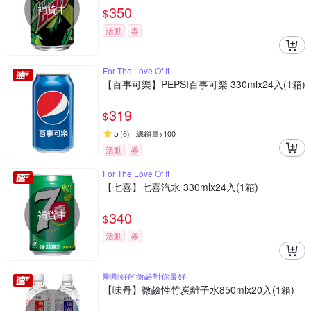
補貨中
350
$
活動
券
For The Love Of It
【百事可樂】PEPSI百事可樂 330mlx24入(1箱)
319
$
5
(
6
)
總銷量>100
活動
券
For The Love Of It
【七喜】七喜汽水 330mlx24入(1箱)
補貨中
340
$
活動
券
剛剛好的微鹼對你最好
【味丹】微鹼性竹炭離子水850mlx20入(1箱)