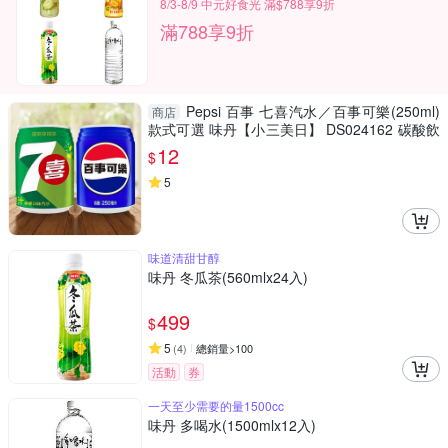
8/3-8/9 中元好食光 滿$788享9折
滿788享9折
Pepsi 百事 七喜汽水／百事可樂(250ml)
商店
款式可選 味丹【小三美日】 DS024162 碳酸飲
料 軟性 氣泡飲
12
$
5
味道清甜甘醇
味丹 冬瓜茶(560mlx24入)
499
$
5
(
4
)
總銷量>100
活動
券
一天至少需要的量1500cc
味丹 多喝水(1500mlx12入)