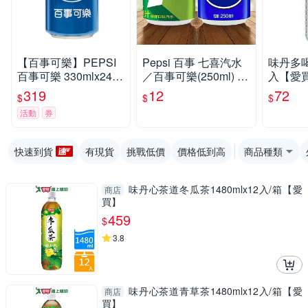
【百事可樂】PEPSI
Pepsi 百事 七喜汽水
味丹多喝水
百事可樂 330mlx24入
／百事可樂(250ml) 款
入【愛
(1箱)
式可選 味丹【小三美
319
12
72
$
$
$
日】 DS024162 碳酸
活動
券
飲料 軟性 氣泡飲
快速到貨
有現貨
挑戰低價
價格低到高
商品種類
味丹心茶道冬瓜茶1480mlx12入/箱【愛
商店
買】
459
$
3.8
味丹心茶道青草茶1480mlx12入/箱【愛
商店
買】