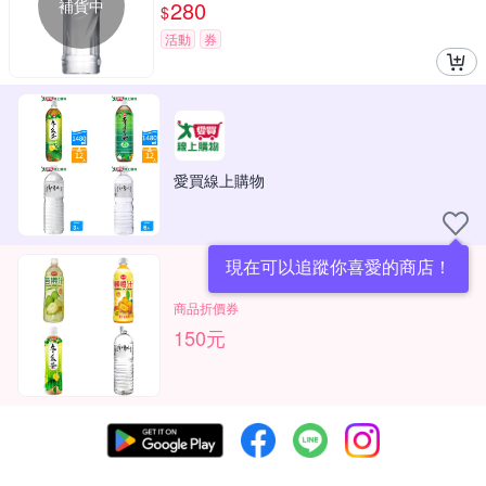
補貨中
280
$
活動
券
愛買線上購物
現在可以追蹤你喜愛的商店！
商品折價券
150元