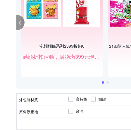
泡麵麵條系列$399折$40
滿額折扣活動，購物滿399元現折40元。
寶特瓶
鋁罐
外包裝材質
台灣
原料原產地
台灣
碳酸飲料
南投埔里水廠
蔬果汁/果汁
製造/加工地
商品種類