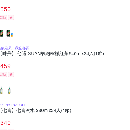
350
活動
券
茶氣泡果汁我全都要
【味丹】究‧選 SUÁN氣泡檸檬紅茶540mlx24入(1箱)
459
活動
券
or The Love Of It
【七喜】七喜汽水 330mlx24入(1箱)
340