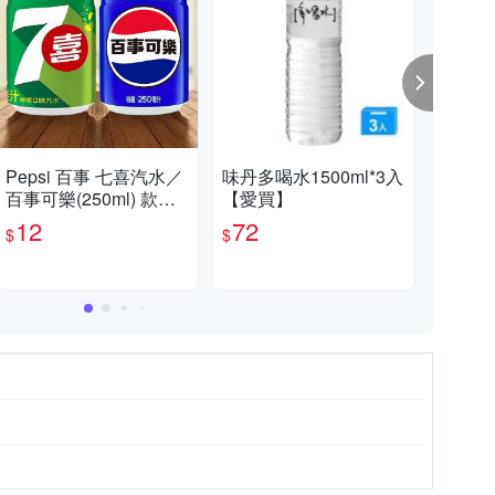
【心動七夕，美好成雙】滿799現折70元 (不累計，部分特價品不列入折扣)
Pepsi 百事 七喜汽水／
味丹多喝水1500ml*3入
味丹
百事可樂(250ml) 款式
【愛買】
ml
滿額折扣活動，購物滿799元現折70元。（部份商品除外）
可選 味丹【小三美日】
12
72
7
$
$
$
DS024162 碳酸飲料 軟
性 氣泡飲