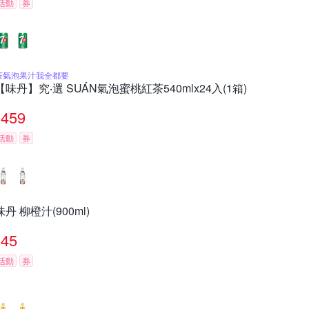
活動
券
茶氣泡果汁我全都要
【味丹】究‧選 SUÁN氣泡蜜桃紅茶540mlx24入(1箱)
459
活動
券
味丹 柳橙汁(900ml)
45
活動
券