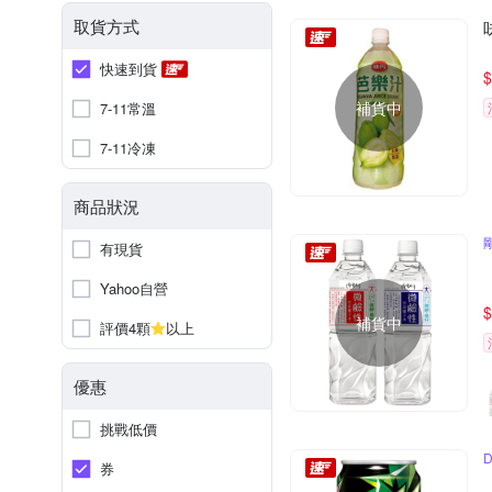
取貨方式
快速到貨
$
補貨中
7-11常溫
7-11冷凍
商品狀況
有現貨
Yahoo自營
$
補貨中
評價4顆
以上
優惠
挑戰低價
券