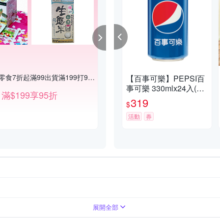
$1加購人氣零食7折起滿99出貨滿199打95折
【百事可樂】PEPSI百
事可樂 330mlx24入(1
滿$199享95折
箱)
319
$
活動
券
氣泡礦泉水
礦泉水
展開全部