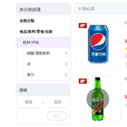
9 筆結果
依分類篩選
全部分類
F
食品/飲料/零食/生鮮
$
飲料/沖泡
碳酸/運動飲料
4
水
3
果汁
2
價格
$
補貨中
-
確定