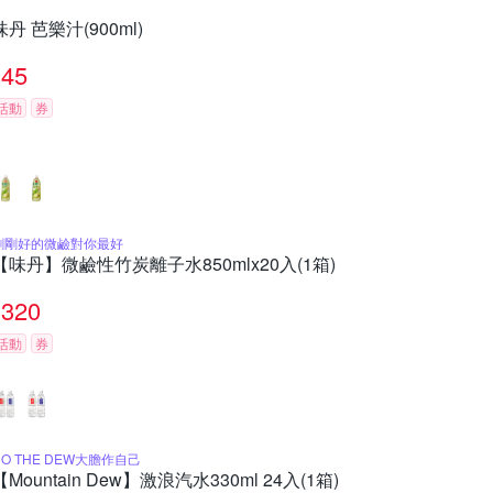
味丹 芭樂汁(900ml)
45
活動
券
剛剛好的微鹼對你最好
【味丹】微鹼性竹炭離子水850mlx20入(1箱)
320
活動
券
DO THE DEW大膽作自己
【Mountain Dew】激浪汽水330ml 24入(1箱)