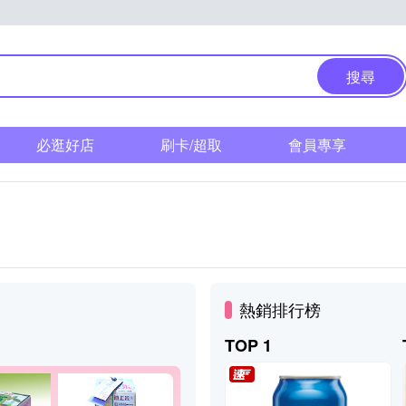
搜尋
必逛好店
刷卡/超取
會員專享
熱銷排行榜
TOP 1