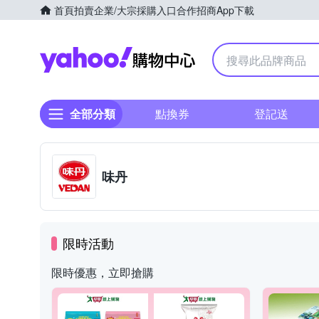
首頁
拍賣
企業/大宗採購入口
合作招商
App下載
Yahoo購物中心
全部分類
點換券
登記送
味丹
限時活動
限時優惠，立即搶購