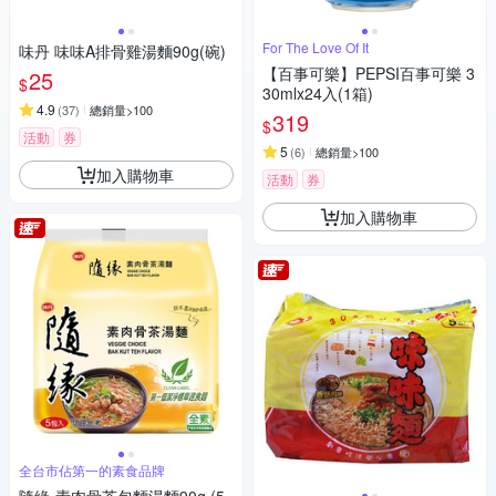
For The Love Of It
味丹 味味A排骨雞湯麵90g(碗)
【百事可樂】PEPSI百事可樂 3
25
$
30mlx24入(1箱)
4.9
(
37
)
總銷量>100
319
$
活動
券
5
(
6
)
總銷量>100
加入購物車
活動
券
加入購物車
全台市佔第一的素食品牌