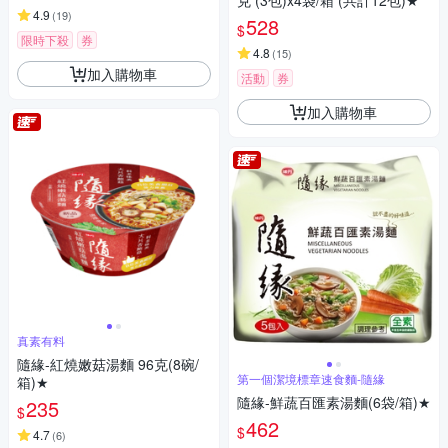
克 (3包)x4袋/箱 (共計12包)★
4.9
(
19
)
528
$
限時下殺
券
4.8
(
15
)
加入購物車
活動
券
加入購物車
真素有料
隨緣-紅燒嫩菇湯麵 96克(8碗/
第一個潔境標章速食麵-隨緣
箱)★
隨緣-鮮蔬百匯素湯麵(6袋/箱)★
235
$
462
$
4.7
(
6
)