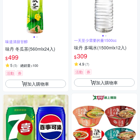
一天至少需要的量1500cc
味道清甜甘醇
味丹 多喝水(1500mlx12入)
味丹 冬瓜茶(560mlx24入)
309
499
$
$
4.9
(
7
)
5
(
5
)
總銷量>100
活動
券
活動
券
加入購物車
加入購物車