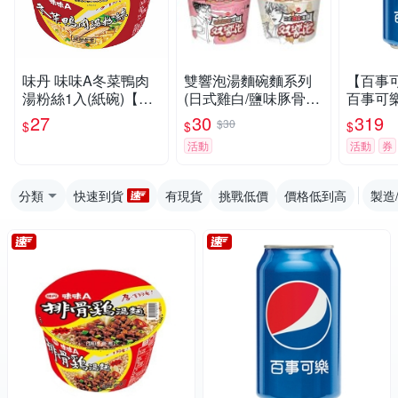
味丹 味味A冬菜鴨肉
雙響泡湯麵碗麵系列
【百事可
湯粉絲1入(紙碗)【小
(日式雞白/鹽味豚骨/
百事可樂 
三美日】 DS016534
沙茶鍋燒)(107-115G/
(1箱)
27
30
319
$30
$
$
$
碗)【愛買】
活動
活動
券
分類
快速到貨
有現貨
挑戰低價
價格低到高
製造