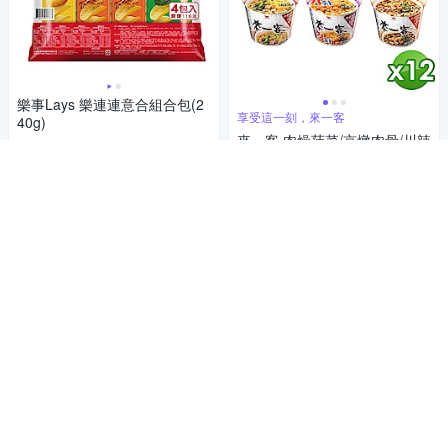
樂事Lays 樂連連意合組合包(2
享受這一刻，來一客
40g)
來一客 肉燥菠菜/京燉肉骨/川辣
99
$
牛肉/韓式泡菜/牛肉蔬菜/鮮蝦魚
4.9
板 風味杯(12入/箱) 任選
(
130
)
總銷量>600
261
$
活動
券
5
(
197
)
總銷量>700
加入購物車
加入購物車