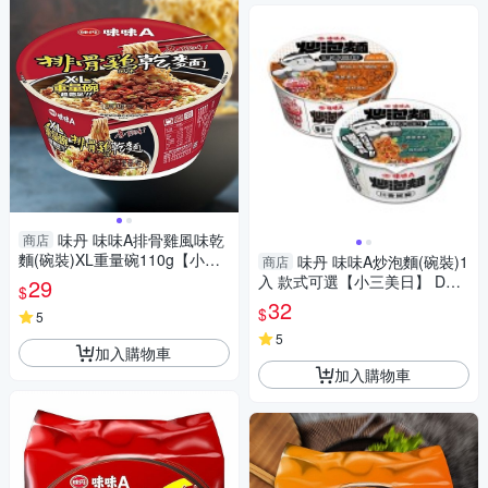
味丹 味味A排骨雞風味乾
商店
麵(碗裝)XL重量碗110g【小三
味丹 味味A炒泡麵(碗裝)1
商店
美日】 DS024193 泡麵 拌麵
入 款式可選【小三美日】 DS0
29
$
宵夜 拜拜 颱風
24188 泡麵 拌麵 宵夜 拜拜 颱
32
$
5
風
5
加入購物車
加入購物車