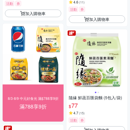
4.6
(
11
)
活動
券
活動
券
加入購物車
加入購物車
隨緣 鮮蔬百匯袋麵 (5包入/袋)
8/3-8/9 中元好食光 滿$788享9折
77
滿788享9折
$
4.7
(
15
)
活動
券
加入購物車