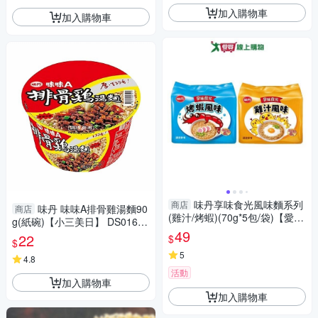
加入購物車
加入購物車
味丹享味食光風味麵系列
商店
味丹 味味A排骨雞湯麵90
商店
(雞汁/烤蝦)(70g*5包/袋)【愛
g(紙碗)【小三美日】 DS01653
買】
49
2 泡麵 湯麵 宵夜 拜拜 普渡 速
22
$
$
食麵
5
4.8
活動
加入購物車
加入購物車