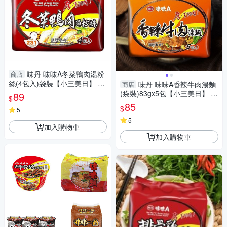
味丹 味味A冬菜鴨肉湯粉
商店
絲(4包入)袋裝【小三美日】 D
味丹 味味A香辣牛肉湯麵
商店
S016533 泡麵 湯麵 宵夜 拜拜
(袋裝)83gx5包【小三美日】 D
89
$
普渡 速食麵
S024181 泡麵 熱湯麵 宵夜 拜
85
$
5
拜 颱風
5
加入購物車
加入購物車