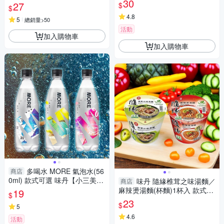
30
16534
27
$
$
4.8
5
總銷量>50
活動
加入購物車
加入購物車
多喝水 MORE 氣泡水(56
商店
0ml) 款式可選 味丹【小三美
味丹 隨緣椎茸之味湯麵／
商店
日】 DS024149 無糖 調飲料
麻辣燙湯麵(杯麵)1杯入 款式可
19
$
選【小三美日】 DS016497 泡
23
$
5
麵 宵夜 拜拜
4.6
活動