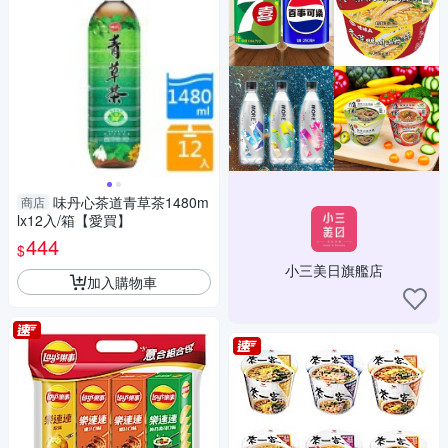
味丹心茶道青草茶1480m
商店
lx12入/箱【愛買】
444
$
小三美日旗艦店
加入購物車