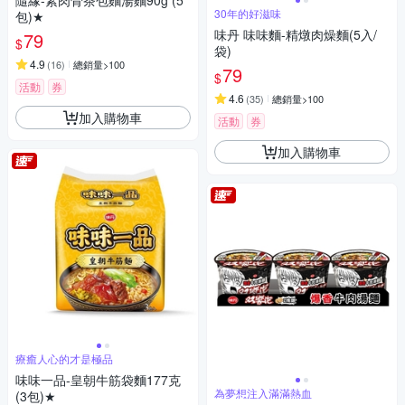
隨緣-素肉骨茶包麵湯麵90g (5
30年的好滋味
包)★
味丹 味味麵-精燉肉燥麵(5入/
79
$
袋)
4.9
(
16
)
總銷量>100
79
$
活動
券
4.6
(
35
)
總銷量>100
加入購物車
活動
券
加入購物車
療癒人心的才是極品
味味一品-皇朝牛筋袋麵177克
為夢想注入滿滿熱血
(3包)★