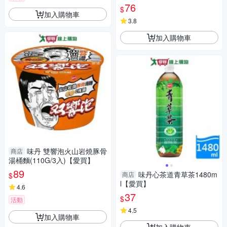
76
$
加入購物車
3.8
加入購物車
味丹 雙響泡火山岩燒豚骨
商店
湯桶麵(110G/3入)【愛買】
89
味丹心茶道青草茶1480m
商店
$
l【愛買】
4.6
37
$
活動
4.5
加入購物車
加入購物車