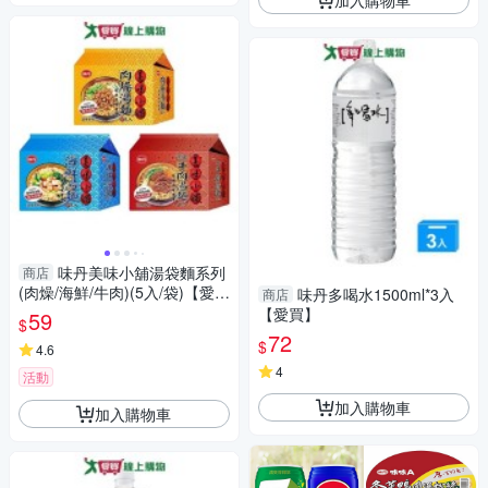
味丹美味小舖湯袋麵系列
商店
(肉燥/海鮮/牛肉)(5入/袋)【愛
味丹多喝水1500ml*3入
商店
買】
【愛買】
59
$
72
$
4.6
4
活動
加入購物車
加入購物車