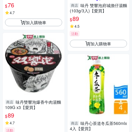
76
味丹 雙響泡府城擔仔湯麵
商店
$
(103g/3入)【愛買】
4.7
89
$
加入購物車
4.5
活動
加入購物車
味丹雙響泡爆香牛肉湯麵
商店
109G x3【愛買】
89
$
4.7
味丹心茶道冬瓜茶560mlx
商店
4入【愛買】
活動