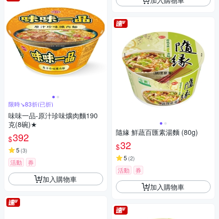
限時↘︎83折(已折)
味味一品-原汁珍味爌肉麵190
克(8碗)★
隨緣 鮮蔬百匯素湯麵 (80g)
392
$
32
$
5
(
3
)
5
(
2
)
活動
券
活動
券
加入購物車
加入購物車