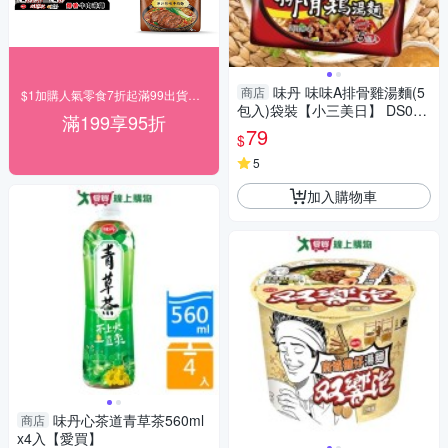
味丹 味味A排骨雞湯麵(5
商店
$1加購人氣零食7折起滿99出貨滿199打95折
包入)袋裝【小三美日】 DS016
滿199享95折
531 泡麵 湯麵 宵夜 拜拜 普渡
79
$
速食麵
5
加入購物車
味丹心茶道青草茶560ml
商店
x4入【愛買】