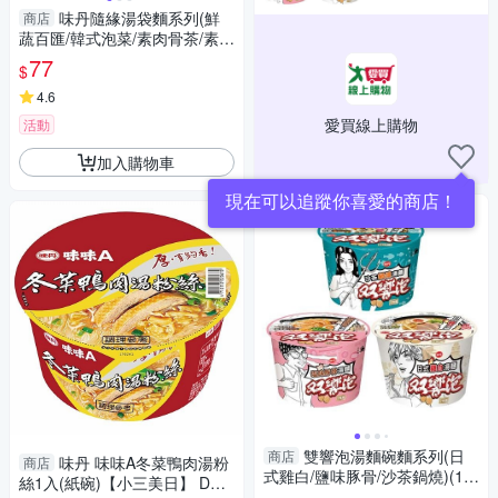
味丹隨緣湯袋麵系列(鮮
商店
蔬百匯/韓式泡菜/素肉骨茶/素魷
魚/麻辣燙/紅燒嫩菇)(5入/袋)
77
$
【愛買】
4.6
愛買線上購物
活動
加入購物車
現在可以追蹤你喜愛的商店！
雙響泡湯麵碗麵系列(日
商店
味丹 味味A冬菜鴨肉湯粉
商店
式雞白/鹽味豚骨/沙茶鍋燒)(10
絲1入(紙碗)【小三美日】 DS0
7-115G/碗)【愛買】