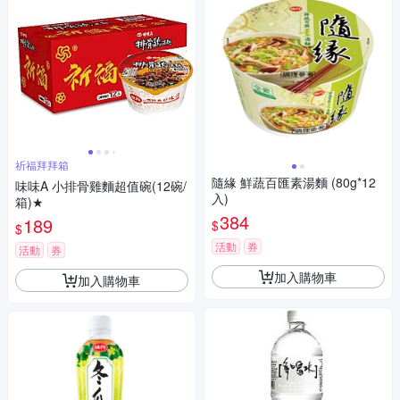
祈福拜拜箱
隨緣 鮮蔬百匯素湯麵 (80g*12
味味A 小排骨雞麵超值碗(12碗/
入)
箱)★
384
189
$
$
活動
券
活動
券
加入購物車
加入購物車