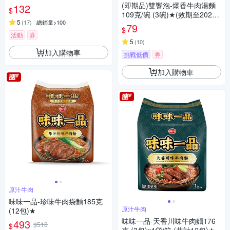
(即期品)雙響泡-爆香牛肉湯麵
132
$
109克/碗 (3碗)★(效期至20260
5
(
17
)
總銷量>100
926)
79
$
活動
券
5
(
10
)
加入購物車
挑戰低價
券
加入購物車
原汁牛肉
味味一品-珍味牛肉袋麵185克
原汁牛肉
(12包)★
味味一品-天香川味牛肉麵176
493
$518
$