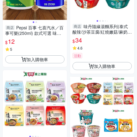
味丹隨緣湯麵系列(泰式
商店
Pepsi 百事 七喜汽水／百
商店
酸辣/沙茶豆腐/紅燒嫩菇/麻奶
事可樂(250ml) 款式可選 味丹
鍋)(91-108g/碗)【愛買】
【小三美日】 DS024162 碳酸
34
12
$
$
飲料 軟性 氣泡飲
4.6
5
活動
加入購物車
加入購物車