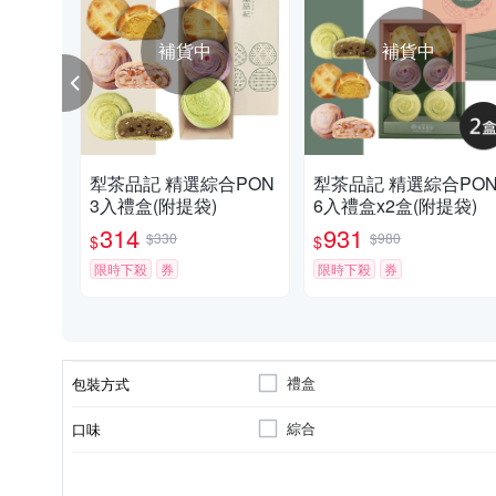
補貨中
補貨中
犁茶品記 精選綜合PON
犁茶品記 精選綜合PO
3入禮盒(附提袋)
6入禮盒x2盒(附提袋)
314
931
$330
$980
$
$
限時下殺
券
限時下殺
券
禮盒
包裝方式
綜合
口味
製造廠商或國內負責廠商
台灣
中式糕餅/月餅
台灣
家庭雲端股份有限公司
豬肉原產地:台灣。
02-
製造/加工地
類型
原料原產地
電話號碼