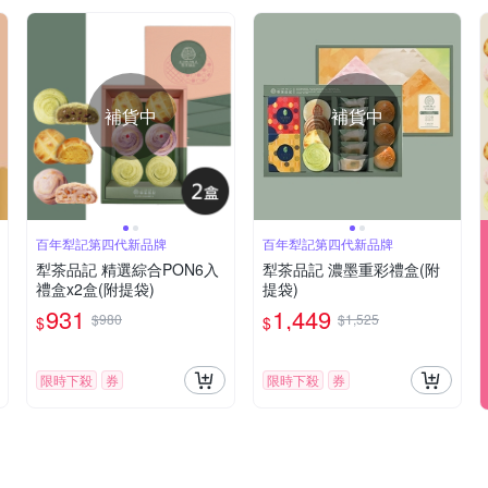
補貨中
補貨中
百年犁記第四代新品牌
百年犁記第四代新品牌
犁茶品記 精選綜合PON6入
犁茶品記 濃墨重彩禮盒(附
禮盒x2盒(附提袋)
提袋)
931
1,449
$980
$1,525
$
$
限時下殺
券
限時下殺
券