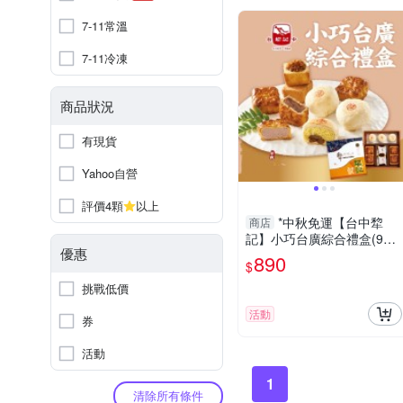
7-11常溫
7-11冷凍
商品狀況
有現貨
Yahoo自營
評價4顆
以上
*中秋免運【台中犂
商店
記】小巧台廣綜合禮盒(9入/
優惠
盒)
890
$
挑戰低價
活動
券
活動
1
清除所有條件