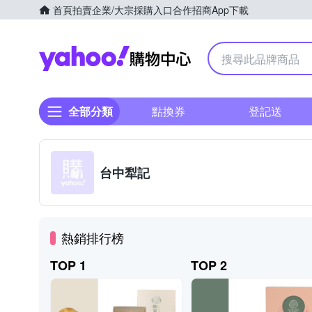
首頁
拍賣
企業/大宗採購入口
合作招商
App下載
Yahoo購物中心
全部分類
點換券
登記送
台中犁記
熱銷排行榜
TOP 1
TOP 2