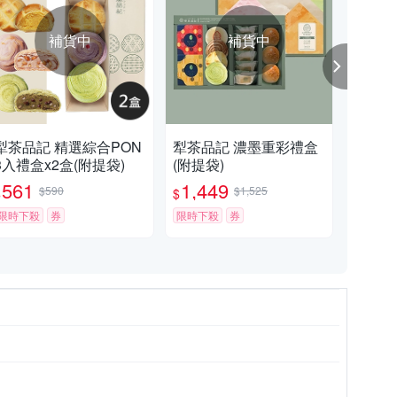
補貨中
補貨中
犁茶品記 精選綜合PON
犁茶品記 濃墨重彩禮盒
犁茶
3入禮盒x2盒(附提袋)
(附提袋)
6入
561
1,449
5
$590
$1,525
$
$
$
限時下殺
券
限時下殺
券
限時