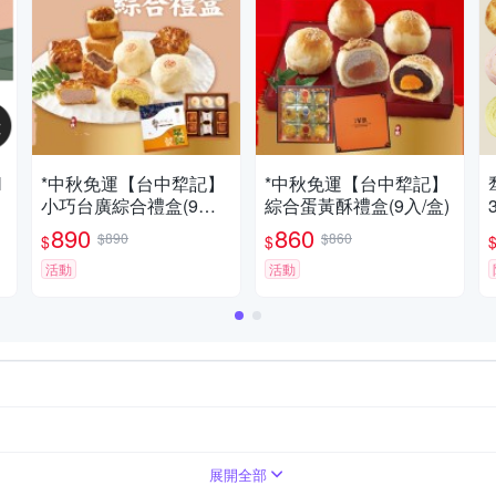
N
*中秋免運【台中犂記】
*中秋免運【台中犂記】
小巧台廣綜合禮盒(9入/
綜合蛋黃酥禮盒(9入/盒)
盒)
890
860
$890
$860
$
$
活動
活動
2778-8091
展開全部