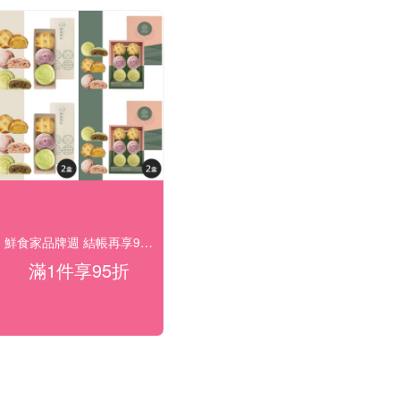
鮮食家品牌週 結帳再享95折 !
滿1件享95折