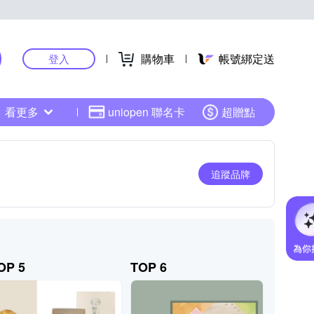
購物車
帳號綁定送
登入
看更多
uniopen 聯名卡
超贈點
追蹤品牌
OP 5
TOP 6
TOP