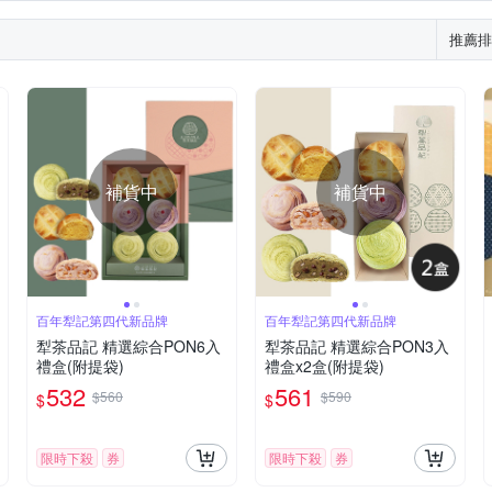
推薦排
補貨中
補貨中
百年犁記第四代新品牌
百年犁記第四代新品牌
犁茶品記 精選綜合PON6入
犁茶品記 精選綜合PON3入
禮盒(附提袋)
禮盒x2盒(附提袋)
532
561
$560
$590
$
$
限時下殺
券
限時下殺
券