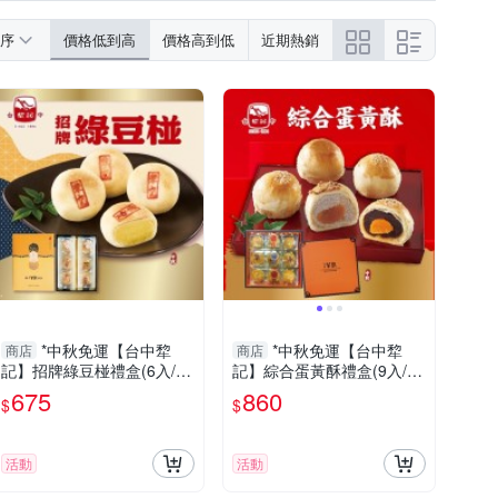
序
價格低到高
價格高到低
近期熱銷
*中秋免運【台中犂
*中秋免運【台中犂
商店
商店
記】招牌綠豆椪禮盒(6入/
記】綜合蛋黃酥禮盒(9入/
盒)
盒)
675
860
$
$
活動
活動