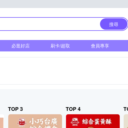
搜尋
必逛好店
刷卡/超取
會員專享
TOP 3
TOP 4
T