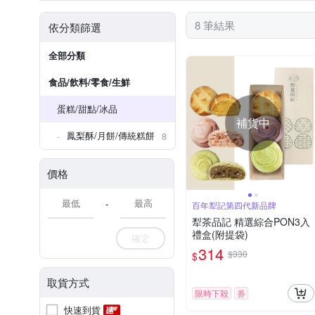
8 筆結果
依分類篩選
全部分類
食品/飲料/零食/生鮮
蛋糕/甜點/冰品
補貨中
鳳梨酥/月餅/傳統糕餅
8
價格
-
百年犁記第四代新品牌
犁茶品記 精選綜合PON3入
禮盒(附提袋)
確定
314
$330
$
取貨方式
限時下殺
券
快速到貨