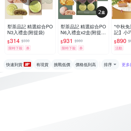
犁茶品記 精選綜合PO
犁茶品記 精選綜合PO
*中秋
N3入禮盒(附提袋)
N6入禮盒x2盒(附提
記】小
袋)
盒(9入/
314
931
890
$330
$980
$
$
$
$
限時下殺
券
限時下殺
券
活動
快速到貨
有現貨
挑戰低價
價格低到高
排序
更多